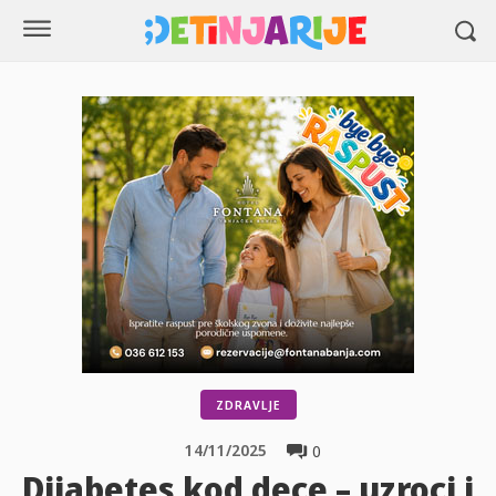
ZDRAVLJE
14/11/2025
0
Dijabetes kod dece – uzroci i