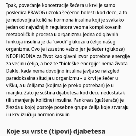
Ipak, povećanje koncetracije šećera u krvi je samo
posledica PRAVOG uzroka šećerne bolesti kod dece, a to
je nedovoljna količina hormona insulina koji je svakako
jedan od najvažnijih regulatora veoma komplikovanih
metaboličkih procesa u organizmu. Jedna od glavnih
funkcija insulina je da “uvodi” glukozu u ćelije našeg
organizma. Ovo je izuzetno važno jer je šećer (glukoza)
NEOPHODNA za život kao glavni izvor potrebne energije
za većinu ćelija, a bez te “biološke energije” nema života.
Dakle, kada nema dovoljno insulina javlja se naizgled
paradoksalna situcija u organizmu – u krvi je šećer u
višku, a u ćelijama (kojima je preko potreban) je u
manjku. Zato je suština dijabetesa kod dece nedostatak
(ili smanjenje količine) insulina. Pankreas (gušterača) je
žlezda u kojoj postoje posebne grupe ćelija koje stvaraju
i u krv izlučuju hormon insulin.
Koje su vrste (tipovi) djabetesa