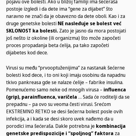
pojavu ove bolesti. Ako u bližoj familiji ima šećeraša
postoje izgledi i da dete ima “gene za dijabet” što
naravno ne znači da je obavezno da dete oboli. Kao i za
druge genetske bolesti
NE nasleđuje se bolest već
SKLONOST ka bolesti.
Zato je jasno da mora postojati
još nešto iz okoline (ili organizma) što može započeti
proces propadanja beta ćelija, pa tako započeti
dijabetes kod dece.
Virusi su među “prvooptuženijima” za nastanak šećerne
bolesti kod dece, i to oni koji imaju osobinu da napadnu
tkivo pankreasa gde se nalaze ćelije – fabrike insulina.
Pomenućemo samo neke od mnogih virusa –
influenca
(grip), parainfluenca, varičela
… Sada će roditelji da se
prepadnu – pa ovo su veoma česti virusi. Srećom
EKSTREMNO RETKO se desi šećerna bolest posle ovih
infekcija, a i kada se desi skoro uvek nađemo da u
porodici ima šećeraša. Dakle potrebna je
kombinacija
genetske predispozicije i “spoljnog” faktora
za