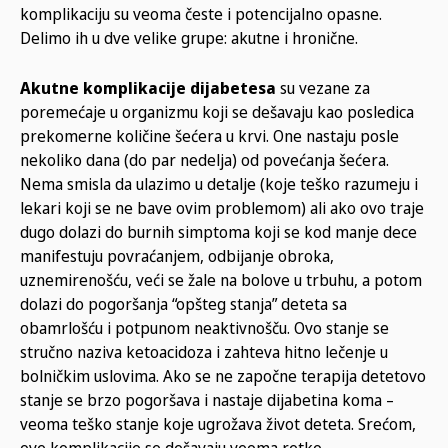
komplikaciju su veoma česte i potencijalno opasne.
Delimo ih u dve velike grupe: akutne i hronične.
Akutne komplikacije dijabetesa
su vezane za
poremećaje u organizmu koji se dešavaju kao posledica
prekomerne količine šećera u krvi. One nastaju posle
nekoliko dana (do par nedelja) od povećanja šećera.
Nema smisla da ulazimo u detalje (koje teško razumeju i
lekari koji se ne bave ovim problemom) ali ako ovo traje
dugo dolazi do burnih simptoma koji se kod manje dece
manifestuju povraćanjem, odbijanje obroka,
uznemirenošću, veći se žale na bolove u trbuhu, a potom
dolazi do pogoršanja “opšteg stanja” deteta sa
obamrlošću i potpunom neaktivnošču. Ovo stanje se
stručno naziva ketoacidoza i zahteva hitno lečenje u
bolničkim uslovima. Ako se ne započne terapija detetovo
stanje se brzo pogoršava i nastaje dijabetina koma –
veoma teško stanje koje ugrožava život deteta. Srećom,