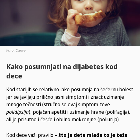
Foto: Canva
Kako posumnjati na dijabetes kod
dece
Kod starijih se relativno lako posumnja na šećernu bolest
jer se javljaju prilično jasni simptomi i znaci: uzimanje
mnogo tečnosti (stručno se ovaj simptom zove
polidipsija
), pojačan apetiti i uzimanje hrane (polifagija),
ali je prisutno i češće i obilno mokrenjne (poliurija).
Kod dece važi pravilo –
što je dete mlađe to je teže