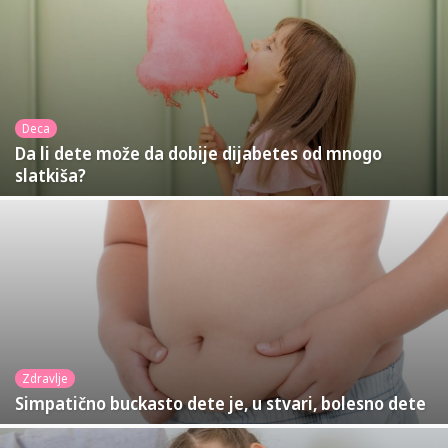
Deca
Da li dete može da dobije dijabetes od mnogo
slatkiša?
Zdravlje
Simpatično buckasto dete je, u stvari, bolesno dete