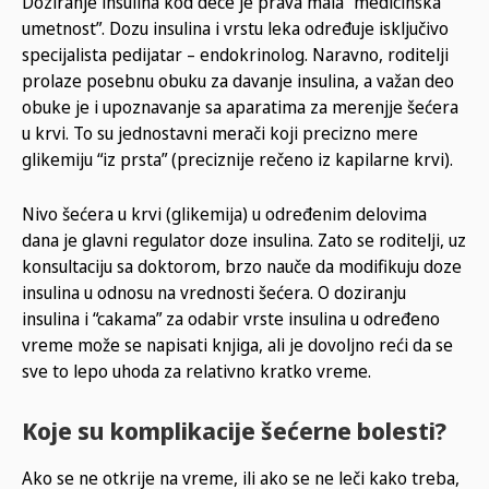
Doziranje insulina kod dece je prava mala “medicinska
umetnost”. Dozu insulina i vrstu leka određuje isključivo
specijalista pedijatar – endokrinolog. Naravno, roditelji
prolaze posebnu obuku za davanje insulina, a važan deo
obuke je i upoznavanje sa aparatima za merenjje šećera
u krvi. To su jednostavni merači koji precizno mere
glikemiju “iz prsta” (preciznije rečeno iz kapilarne krvi).
Nivo šećera u krvi (glikemija) u određenim delovima
dana je glavni regulator doze insulina. Zato se roditelji, uz
konsultaciju sa doktorom, brzo nauče da modifikuju doze
insulina u odnosu na vrednosti šećera. O doziranju
insulina i “cakama” za odabir vrste insulina u određeno
vreme može se napisati knjiga, ali je dovoljno reći da se
sve to lepo uhoda za relativno kratko vreme.
Koje su komplikacije šećerne bolesti?
Ako se ne otkrije na vreme, ili ako se ne leči kako treba,