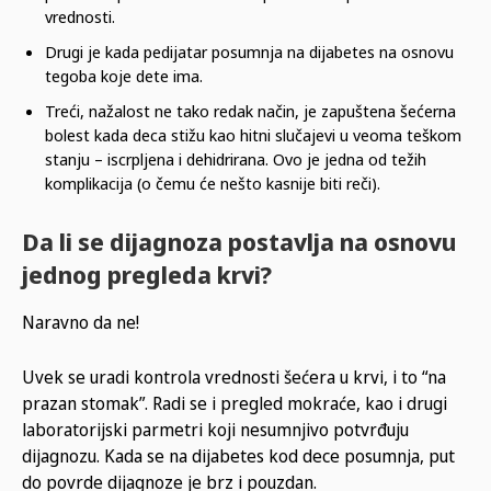
vrednosti.
Drugi je kada pedijatar posumnja na dijabetes na osnovu
tegoba koje dete ima.
Treći, nažalost ne tako redak način, je zapuštena šećerna
bolest kada deca stižu kao hitni slučajevi u veoma teškom
stanju – iscrpljena i dehidrirana. Ovo je jedna od težih
komplikacija (o čemu će nešto kasnije biti reči).
Da li se dijagnoza postavlja na osnovu
jednog pregleda krvi?
Naravno da ne!
Uvek se uradi kontrola vrednosti šećera u krvi, i to “na
prazan stomak”. Radi se i pregled mokraće, kao i drugi
laboratorijski parmetri koji nesumnjivo potvrđuju
dijagnozu. Kada se na dijabetes kod dece posumnja, put
do povrde dijagnoze je brz i pouzdan.