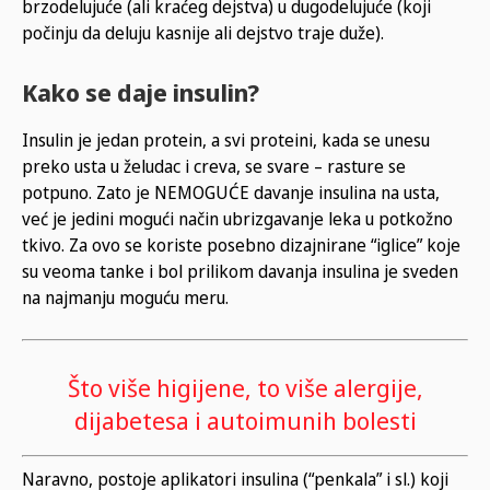
brzodelujuće (ali kraćeg dejstva) u dugodelujuće (koji
počinju da deluju kasnije ali dejstvo traje duže).
Kako se daje insulin?
Insulin je jedan protein, a svi proteini, kada se unesu
preko usta u želudac i creva, se svare – rasture se
potpuno. Zato je NEMOGUĆE davanje insulina na usta,
već je jedini mogući način ubrizgavanje leka u potkožno
tkivo. Za ovo se koriste posebno dizajnirane “iglice” koje
su veoma tanke i bol prilikom davanja insulina je sveden
na najmanju moguću meru.
Što više higijene, to više alergije,
dijabetesa i autoimunih bolesti
Naravno, postoje aplikatori insulina (“penkala” i sl.) koji