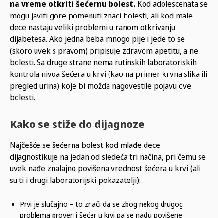
na vreme otkriti šećernu bolest.
Kod adolescenata se
mogu javiti gore pomenuti znaci bolesti, ali kod male
dece nastaju veliki problemi u ranom otkrivanju
dijabetesa. Ako jedna beba mnogo pije i jede to se
(skoro uvek s pravom) pripisuje zdravom apetitu, a ne
bolesti. Sa druge strane nema rutinskih laboratoriskih
kontrola nivoa šećera u krvi (kao na primer krvna slika ili
pregled urina) koje bi možda nagovestile pojavu ove
bolesti.
Kako se stiže do dijagnoze
Najčešće se šećerna bolest kod mlađe dece
dijagnostikuje na jedan od sledeća tri načina, pri čemu se
uvek nađe znalajno povišena vrednost šećera u krvi (ali
su ti i drugi laboratorijski pokazatelji):
Prvi je slučajno – to znači da se zbog nekog drugog
problema proveri i šećer u krvi pa se nađu povišene