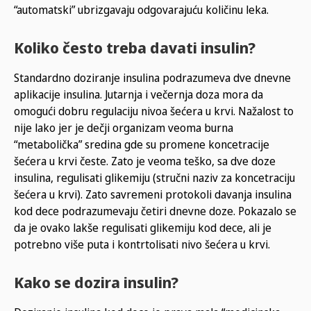
“automatski” ubrizgavaju odgovarajuću količinu leka.
Koliko često treba davati insulin?
Standardno doziranje insulina podrazumeva dve dnevne
aplikacije insulina. Jutarnja i večernja doza mora da
omogući dobru regulaciju nivoa šećera u krvi. Nažalost to
nije lako jer je dečji organizam veoma burna
“metabolička” sredina gde su promene koncetracije
šećera u krvi česte. Zato je veoma teško, sa dve doze
insulina, regulisati glikemiju (stručni naziv za koncetraciju
šećera u krvi). Zato savremeni protokoli davanja insulina
kod dece podrazumevaju četiri dnevne doze. Pokazalo se
da je ovako lakše regulisati glikemiju kod dece, ali je
potrebno više puta i kontrtolisati nivo šećera u krvi.
Kako se dozira insulin?