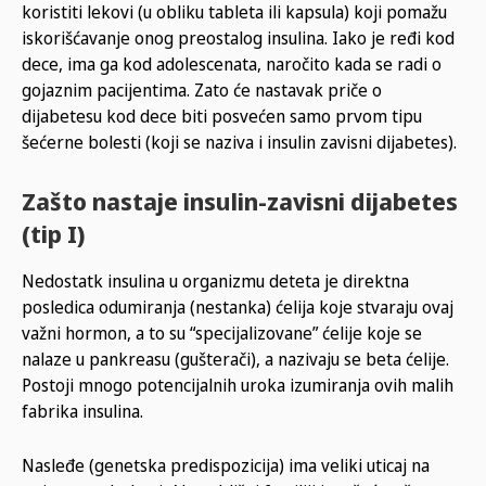
koristiti lekovi (u obliku tableta ili kapsula) koji pomažu
iskorišćavanje onog preostalog insulina. Iako je ređi kod
dece, ima ga kod adolescenata, naročito kada se radi o
gojaznim pacijentima. Zato će nastavak priče o
dijabetesu kod dece biti posvećen samo prvom tipu
šećerne bolesti (koji se naziva i insulin zavisni dijabetes).
Zašto nastaje insulin-zavisni dijabetes
(tip I)
Nedostatk insulina u organizmu deteta je direktna
posledica odumiranja (nestanka) ćelija koje stvaraju ovaj
važni hormon, a to su “specijalizovane” ćelije koje se
nalaze u pankreasu (gušterači), a nazivaju se beta ćelije.
Postoji mnogo potencijalnih uroka izumiranja ovih malih
fabrika insulina.
Nasleđe (genetska predispozicija) ima veliki uticaj na