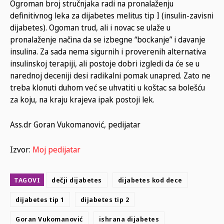
Ogroman broj stručnjaka radi na pronalaženju
definitivnog leka za dijabetes melitus tip I (insulin-zavisni
dijabetes). Ogoman trud, ali i novac se ulaže u
pronalaženje načina da se izbegne “bockanje” i davanje
insulina. Za sada nema sigurnih i proverenih alternativa
insulinskoj terapiji, ali postoje dobri izgledi da će se u
narednoj deceniji desi radikalni pomak unapred. Zato ne
treba klonuti duhom već se uhvatiti u koštac sa bolešću
za koju, na kraju krajeva ipak postoji lek.
Ass.dr Goran Vukomanović, pedijatar
Izvor:
Moj pedijatar
TAGOVI
dečji dijabetes
dijabetes kod dece
dijabetes tip 1
dijabetes tip 2
Goran Vukomanović
ishrana dijabetes