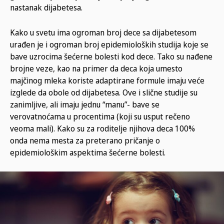
nastanak dijabetesa.
Kako u svetu ima ogroman broj dece sa dijabetesom
urađen je i ogroman broj epidemioloških studija koje se
bave uzrocima šećerne bolesti kod dece. Tako su nađene
brojne veze, kao na primer da deca koja umesto
majčinog mleka koriste adaptirane formule imaju veće
izglede da obole od dijabetesa. Ove i slične studije su
zanimljive, ali imaju jednu “manu”- bave se
verovatnoćama u procentima (koji su usput rečeno
veoma mali). Kako su za roditelje njihova deca 100%
onda nema mesta za preterano pričanje o
epidemiološkim aspektima šećerne bolesti.