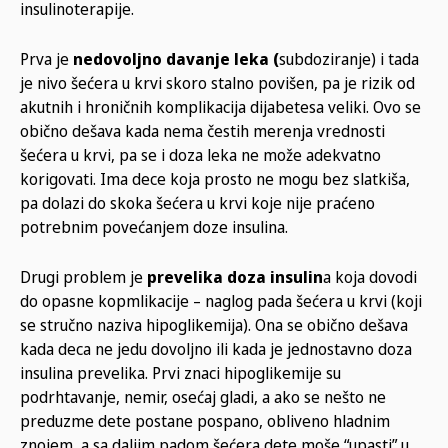
insulinoterapije.
Prva je
nedovoljno davanje leka (
subdoziranje) i tada
je nivo šećera u krvi skoro stalno povišen, pa je rizik od
akutnih i hroničnih komplikacija dijabetesa veliki. Ovo se
obično dešava kada nema čestih merenja vrednosti
šećera u krvi, pa se i doza leka ne može adekvatno
korigovati. Ima dece koja prosto ne mogu bez slatkiša,
pa dolazi do skoka šećera u krvi koje nije praćeno
potrebnim povećanjem doze insulina.
Drugi problem je
prevelika doza insulin
a koja dovodi
do opasne kopmlikacije – naglog pada šećera u krvi (koji
se stručno naziva hipoglikemija). Ona se obično dešava
kada deca ne jedu dovoljno ili kada je jednostavno doza
insulina prevelika. Prvi znaci hipoglikemije su
podrhtavanje, nemir, osećaj gladi, a ako se nešto ne
preduzme dete postane pospano, obliveno hladnim
znojem, a sa daljim padom šećera dete moše “upasti” u