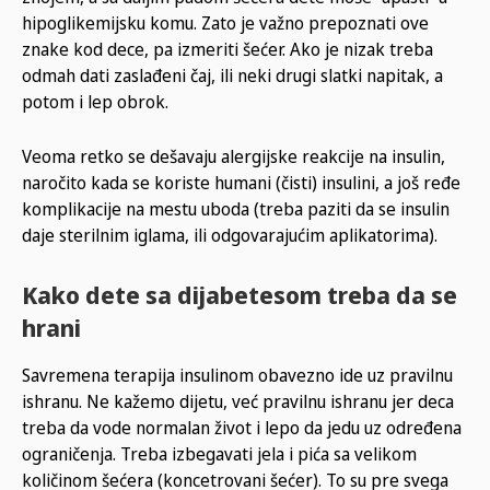
hipoglikemijsku komu. Zato je važno prepoznati ove
znake kod dece, pa izmeriti šećer. Ako je nizak treba
odmah dati zaslađeni čaj, ili neki drugi slatki napitak, a
potom i lep obrok.
Veoma retko se dešavaju alergijske reakcije na insulin,
naročito kada se koriste humani (čisti) insulini, a još ređe
komplikacije na mestu uboda (treba paziti da se insulin
daje sterilnim iglama, ili odgovarajućim aplikatorima).
Kako dete sa dijabetesom treba da se
hrani
Savremena terapija insulinom obavezno ide uz pravilnu
ishranu. Ne kažemo dijetu, već pravilnu ishranu jer deca
treba da vode normalan život i lepo da jedu uz određena
ograničenja. Treba izbegavati jela i pića sa velikom
količinom šećera (koncetrovani šećer). To su pre svega