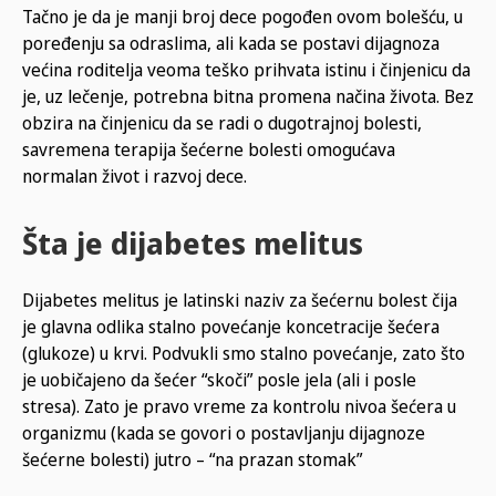
Tačno je da je manji broj dece pogođen ovom bolešću, u
poređenju sa odraslima, ali kada se postavi dijagnoza
većina roditelja veoma teško prihvata istinu i činjenicu da
je, uz lečenje, potrebna bitna promena načina života. Bez
obzira na činjenicu da se radi o dugotrajnoj bolesti,
savremena terapija šećerne bolesti omogućava
normalan život i razvoj dece.
Šta je dijabetes melitus
Dijabetes melitus je latinski naziv za šećernu bolest čija
je glavna odlika stalno povećanje koncetracije šećera
(glukoze) u krvi. Podvukli smo stalno povećanje, zato što
je uobičajeno da šećer “skoči” posle jela (ali i posle
stresa). Zato je pravo vreme za kontrolu nivoa šećera u
organizmu (kada se govori o postavljanju dijagnoze
šećerne bolesti) jutro – “na prazan stomak”