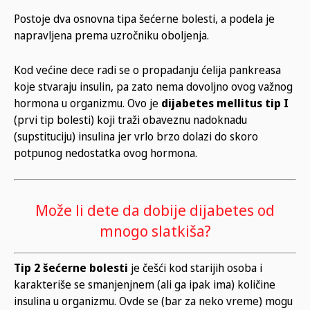
Postoje dva osnovna tipa šećerne bolesti, a podela je
napravljena prema uzročniku oboljenja.
Kod većine dece radi se o propadanju ćelija pankreasa
koje stvaraju insulin, pa zato nema dovoljno ovog važnog
hormona u organizmu. Ovo je
dijabetes mellitus tip I
(prvi tip bolesti) koji traži obaveznu nadoknadu
(supstituciju) insulina jer vrlo brzo dolazi do skoro
potpunog nedostatka ovog hormona.
Može li dete da dobije dijabetes od
mnogo slatkiša?
Tip 2 šećerne bolesti
je češći kod starijih osoba i
karakteriše se smanjenjnem (ali ga ipak ima) količine
insulina u organizmu. Ovde se (bar za neko vreme) mogu