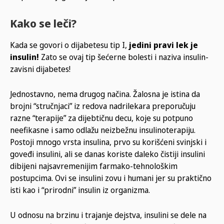
Kako se leči?
Kada se govori o dijabetesu tip I,
jedini pravi lek je
insulin!
Zato se ovaj tip šećerne bolesti i naziva insulin-
zavisni dijabetes!
Jednostavno, nema drugog načina. Žalosna je istina da
brojni “stručnjaci” iz redova nadrilekara preporučuju
razne “terapije” za dijebtičnu decu, koje su potpuno
neefikasne i samo odlažu neizbežnu insulinoterapiju.
Postoji mnogo vrsta insulina, prvo su korišćeni svinjski i
goveđi insulini, ali se danas koriste daleko čistiji insulini
dibijeni najsavremenijim farmako-tehnološkim
postupcima. Ovi se insulini zovu i humani jer su praktično
isti kao i “prirodni” insulin iz organizma.
U odnosu na brzinu i trajanje dejstva, insulini se dele na