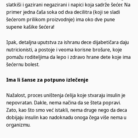
slatkiši i gazirani negazirani i napici koja sadrže šećer. Na
primer jedna čaša soka od dva decilitra (koji se sladi
šećerom prilikom proizvodnje) ima oko dve pune
supene kašike šećera!
Ipak, detaljna uputstva za ishranu dece dijabetičara daju
nutricionisti, a postoje i veoma korisne brošure, koje
pomažu roditeljima da lepo i zdravo hrane dete koje ima
šećernu bolest.
Ima li šanse za potpuno izlečenje
Nažalost, proces uništenja ćelija koje stvaraju insulin je
nepovratan. Dakle, nema načina da se šteta popravi.
Zato, kao što smo već istakli, nema druge nego da deca
dobijaju insulin kao nadoknadu onoga čega više nema u
organizmu.