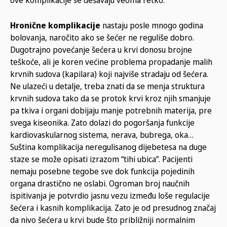
ove komplikacije se dešavaju veoma retko.
Hronične komplikacije
nastaju posle mnogo godina
bolovanja, naročito ako se šećer ne reguliše dobro.
Dugotrajno povećanje šećera u krvi donosu brojne
teškoće, ali je koren većine problema propadanje malih
krvnih sudova (kapilara) koji najviše stradaju od šećera.
Ne ulazeći u detalje, treba znati da se menja struktura
krvnih sudova tako da se protok krvi kroz njih smanjuje
pa tkiva i organi dobijaju manje potrebnih materija, pre
svega kiseonika. Zato dolazi do pogoršanja funkcije
kardiovaskularnog sistema, nerava, bubrega, oka…
Suština komplikacija neregulisanog dijebetesa na duge
staze se može opisati izrazom “tihi ubica”. Pacijenti
nemaju posebne tegobe sve dok funkcija pojedinih
organa drastično ne oslabi. Ogroman broj naučnih
ispitivanja je potvrdio jasnu vezu između loše regulacije
šećera i kasnih komplikacija. Zato je od presudnog značaj
da nivo šećera u krvi bude što približniji normalnim