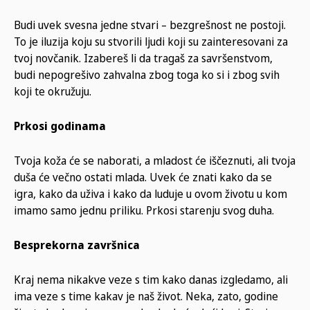
Budi uvek svesna jedne stvari – bezgrešnost ne postoji.
To je iluzija koju su stvorili ljudi koji su zainteresovani za
tvoj novčanik. Izabereš li da tragaš za savršenstvom,
budi nepogrešivo zahvalna zbog toga ko si i zbog svih
koji te okružuju.
Prkosi godinama
Tvoja koža će se naborati, a mladost će iščeznuti, ali tvoja
duša će večno ostati mlada. Uvek će znati kako da se
igra, kako da uživa i kako da luduje u ovom životu u kom
imamo samo jednu priliku. Prkosi starenju svog duha.
Besprekorna završnica
Kraj nema nikakve veze s tim kako danas izgledamo, ali
ima veze s time kakav je naš život. Neka, zato, godine