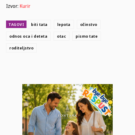
Izvor:
Kurir
TAGOVI
biti tata
lepota
očinstvo
odnos oca i deteta
otac
pismo tate
roditeljstvo