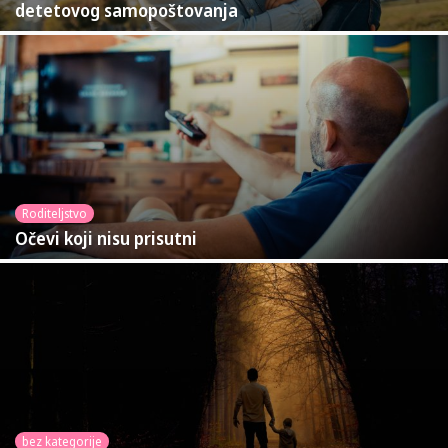
detetovog samopoštovanja
Roditeljstvo
Očevi koji nisu prisutni
bez kategorije