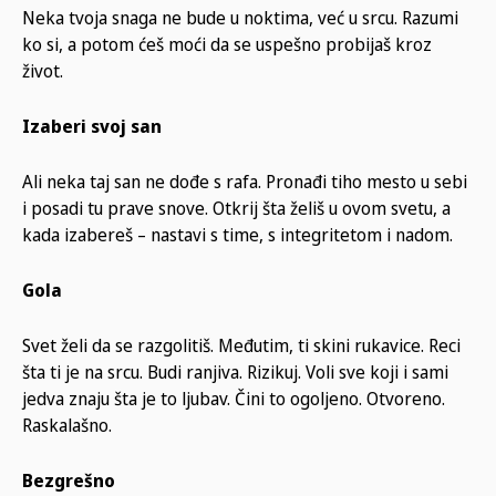
Neka tvoja snaga ne bude u noktima, već u srcu. Razumi
ko si, a potom ćeš moći da se uspešno probijaš kroz
život.
Izaberi svoj san
Ali neka taj san ne dođe s rafa. Pronađi tiho mesto u sebi
i posadi tu prave snove. Otkrij šta želiš u ovom svetu, a
kada izabereš – nastavi s time, s integritetom i nadom.
Gola
Svet želi da se razgolitiš. Međutim, ti skini rukavice. Reci
šta ti je na srcu. Budi ranjiva. Rizikuj. Voli sve koji i sami
jedva znaju šta je to ljubav. Čini to ogoljeno. Otvoreno.
Raskalašno.
Bezgrešno