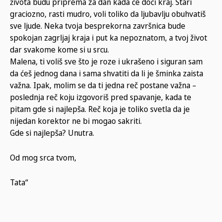
života budu priprema za dan kada će doći kraj. Stari
graciozno, rasti mudro, voli toliko da ljubavlju obuhvatiš
sve ljude. Neka tvoja besprekorna završnica bude
spokojan zagrljaj kraja i put ka nepoznatom, a tvoj život
dar svakome kome si u srcu.
Malena, ti voliš sve što je roze i ukrašeno i siguran sam
da ćeš jednog dana i sama shvatiti da li je šminka zaista
važna. Ipak, molim se da ti jedna reč postane važna –
poslednja reč koju izgovoriš pred spavanje, kada te
pitam gde si najlepša. Reč koja je toliko svetla da je
nijedan korektor ne bi mogao sakriti.
Gde si najlepša? Unutra.
Od mog srca tvom,
Tata“