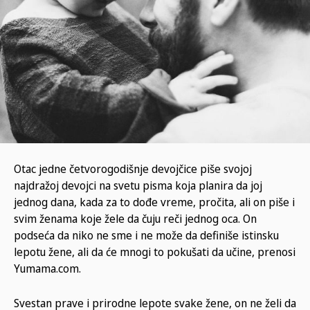
Otac jedne četvorogodišnje devojčice piše svojoj
najdražoj devojci na svetu pisma koja planira da joj
jednog dana, kada za to dođe vreme, pročita, ali on piše i
svim ženama koje žele da čuju reči jednog oca. On
podseća da niko ne sme i ne može da definiše istinsku
lepotu žene, ali da će mnogi to pokušati da učine, prenosi
Yumama.com.
Svestan prave i prirodne lepote svake žene, on ne želi da