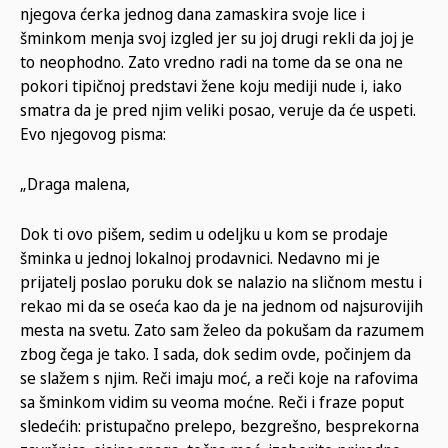
njegova ćerka jednog dana zamaskira svoje lice i
šminkom menja svoj izgled jer su joj drugi rekli da joj je
to neophodno. Zato vredno radi na tome da se ona ne
pokori tipičnoj predstavi žene koju mediji nude i, iako
smatra da je pred njim veliki posao, veruje da će uspeti.
Evo njegovog pisma:
„Draga malena,
Dok ti ovo pišem, sedim u odeljku u kom se prodaje
šminka u jednoj lokalnoj prodavnici. Nedavno mi je
prijatelj poslao poruku dok se nalazio na sličnom mestu i
rekao mi da se oseća kao da je na jednom od najsurovijih
mesta na svetu. Zato sam želeo da pokušam da razumem
zbog čega je tako. I sada, dok sedim ovde, počinjem da
se slažem s njim. Reči imaju moć, a reči koje na rafovima
sa šminkom vidim su veoma moćne. Reči i fraze poput
sledećih: pristupačno prelepo, bezgrešno, besprekorna