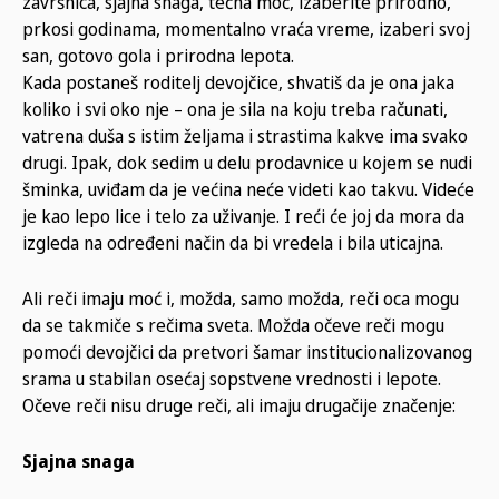
završnica, sjajna snaga, tečna moć, izaberite prirodno,
prkosi godinama, momentalno vraća vreme, izaberi svoj
san, gotovo gola i prirodna lepota.
Kada postaneš roditelj devojčice, shvatiš da je ona jaka
koliko i svi oko nje – ona je sila na koju treba računati,
vatrena duša s istim željama i strastima kakve ima svako
drugi. Ipak, dok sedim u delu prodavnice u kojem se nudi
šminka, uviđam da je većina neće videti kao takvu. Videće
je kao lepo lice i telo za uživanje. I reći će joj da mora da
izgleda na određeni način da bi vredela i bila uticajna.
Ali reči imaju moć i, možda, samo možda, reči oca mogu
da se takmiče s rečima sveta. Možda očeve reči mogu
pomoći devojčici da pretvori šamar institucionalizovanog
srama u stabilan osećaj sopstvene vrednosti i lepote.
Očeve reči nisu druge reči, ali imaju drugačije značenje:
Sjajna snaga