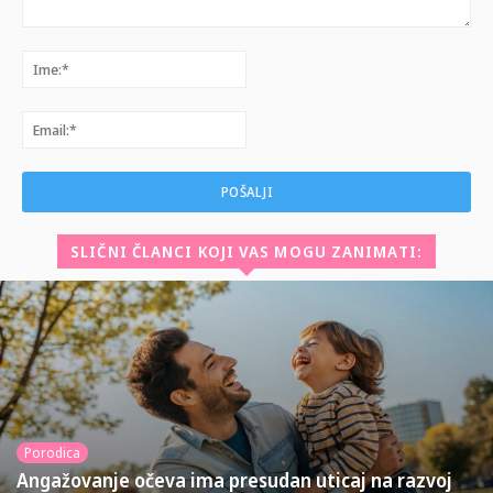
Komentar:
Ime:*
Email:*
SLIČNI ČLANCI KOJI VAS MOGU ZANIMATI:
Porodica
Angažovanje očeva ima presudan uticaj na razvoj