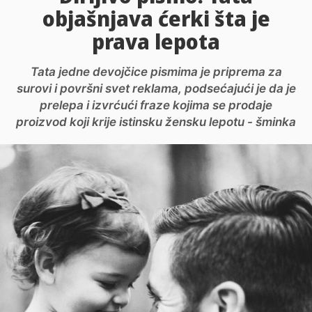
objašnjava ćerki šta je
prava lepota
Tata jedne devojčice pismima je priprema za
surovi i površni svet reklama, podsećajući je da je
prelepa i izvrćući fraze kojima se prodaje
proizvod koji krije istinsku žensku lepotu - šminka