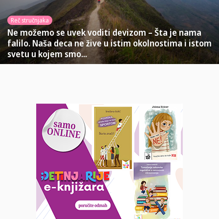
Reč stručnjaka
Ne možemo se uvek voditi devizom – Šta je nama
falilo. Naša deca ne žive u istim okolnostima i istom
svetu u kojem smo...