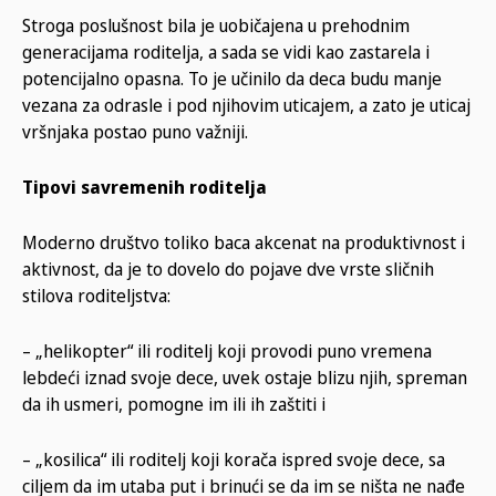
Stroga poslušnost bila je uobičajena u prehodnim
generacijama roditelja, a sada se vidi kao zastarela i
potencijalno opasna. To je učinilo da deca budu manje
vezana za odrasle i pod njihovim uticajem, a zato je uticaj
vršnjaka postao puno važniji.
Tipovi savremenih roditelja
Moderno društvo toliko baca akcenat na produktivnost i
aktivnost, da je to dovelo do pojave dve vrste sličnih
stilova roditeljstva:
– „helikopter“ ili roditelj koji provodi puno vremena
lebdeći iznad svoje dece, uvek ostaje blizu njih, spreman
da ih usmeri, pomogne im ili ih zaštiti i
– „kosilica“ ili roditelj koji korača ispred svoje dece, sa
ciljem da im utaba put i brinući se da im se ništa ne nađe