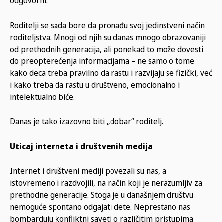
odgovorni.“
Roditelji se sada bore da pronađu svoj jedinstveni način
roditeljstva. Mnogi od njih su danas mnogo obrazovaniji
od prethodnih generacija, ali ponekad to može dovesti
do preopterećenja informacijama – ne samo o tome
kako deca treba pravilno da rastu i razvijaju se fizički, već
i kako treba da rastu u društveno, emocionalno i
intelektualno biće.
Danas je tako izazovno biti „dobar“ roditelj.
Uticaj interneta i društvenih medija
Internet i društveni mediji povezali su nas, a
istovremeno i razdvojili, na način koji je nerazumljiv za
prethodne generacije. Stoga je u današnjem društvu
nemoguće spontano odgajati dete. Neprestano nas
bombarduju konfliktni saveti o različitim pristupima