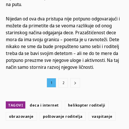
na putu.
Nijedan od ova dva pristupa nije potpuno odgovarajući i
možete da primetite da se veoma razlikuje od onog
starinskog načina odgajanja dece. Prazaštićenost dece
mora da ima svoju granicu – poenta je u ravnoteži. Dete
nikako ne sme da bude prepušteno samo sebi i roditelj
treba da se bavi svojim detetom – ali ne do te mere da
potpuno preuzme sve njegove uloge i aktivnosti. Na taj
način samo stornira razvoj njegove ličnosti.
1
2
TAGOVI
deca i internet
helikopter roditelji
obrazovanje
poštovanje roditelja
vaspitanje