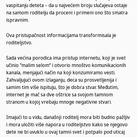
vaspitanju deteta – da u najvećem broju slučajeva ostaje
na samom roditelju da proceni i primeni ono što smatra
ispravnim.
Ova pristupačnost informacijama transformisala je
roditeljstvo.
Sada većina porodica ima pristup internetu, koji je svet
učinio “malim selom“ i otvorio mnoštvo komunikacionih
kanala, menjajući način na koji konzumiramo vesti.
Zahvaljujući ovom izlaganju, deca su prosvetljenija i
samim tim više ispituju, što je dobra stvar. Međutim,
internet je mač sa dve oštrice sa svojom tamnom
stranom u kojoj vrebaju mnoge negativne stvari.
Imajući to u vidu, današnji roditelj mora biti budno pažljiv
i mora uložiti više napora u roditeljstvo kako se njegovo
dete ne bi uvuklo u ovaj tamni svet i potpalo pod uticaj