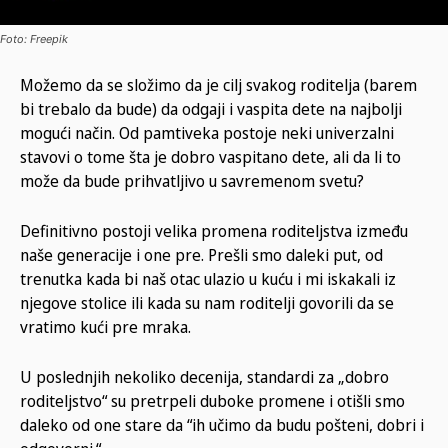
Foto: Freepik
Možemo da se složimo da je cilj svakog roditelja (barem
bi trebalo da bude) da odgaji i vaspita dete na najbolji
mogući način. Od pamtiveka postoje neki univerzalni
stavovi o tome šta je dobro vaspitano dete, ali da li to
može da bude prihvatljivo u savremenom svetu?
Definitivno postoji velika promena roditeljstva između
naše generacije i one pre. Prešli smo daleki put, od
trenutka kada bi naš otac ulazio u kuću i mi iskakali iz
njegove stolice ili kada su nam roditelji govorili da se
vratimo kući pre mraka.
U poslednjih nekoliko decenija, standardi za „dobro
roditeljstvo“ su pretrpeli duboke promene i otišli smo
daleko od one stare da “ih učimo da budu pošteni, dobri i