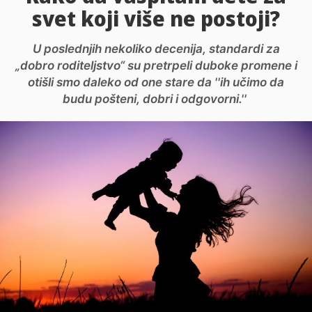
svet koji više ne postoji?
U poslednjih nekoliko decenija, standardi za
„dobro roditeljstvo“ su pretrpeli duboke promene i
otišli smo daleko od one stare da ''ih učimo da
budu pošteni, dobri i odgovorni.''