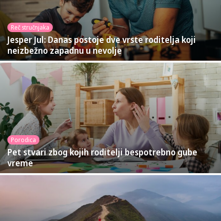
Reč stručnjaka
Jesper Jul: Danas postoje dve vrste roditelja koji
neizbežno zapadnu u nevolje
Porodica
Pet stvari zbog kojih roditelji bespotrebno gube
vreme