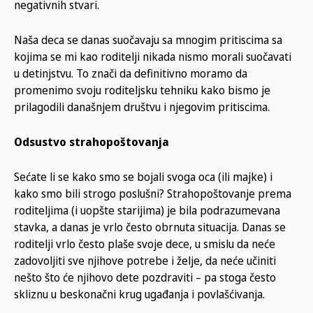
negativnih stvari.
Naša deca se danas suočavaju sa mnogim pritiscima sa
kojima se mi kao roditelji nikada nismo morali suočavati
u detinjstvu. To znači da definitivno moramo da
promenimo svoju roditeljsku tehniku kako bismo je
prilagodili današnjem društvu i njegovim pritiscima.
Odsustvo strahopoštovanja
Sećate li se kako smo se bojali svoga oca (ili majke) i
kako smo bili strogo poslušni? Strahopoštovanje prema
roditeljima (i uopšte starijima) je bila podrazumevana
stavka, a danas je vrlo često obrnuta situacija. Danas se
roditelji vrlo često plaše svoje dece, u smislu da neće
zadovoljiti sve njihove potrebe i želje, da neće učiniti
nešto što će njihovo dete pozdraviti – pa stoga često
skliznu u beskonačni krug ugađanja i povlašćivanja.