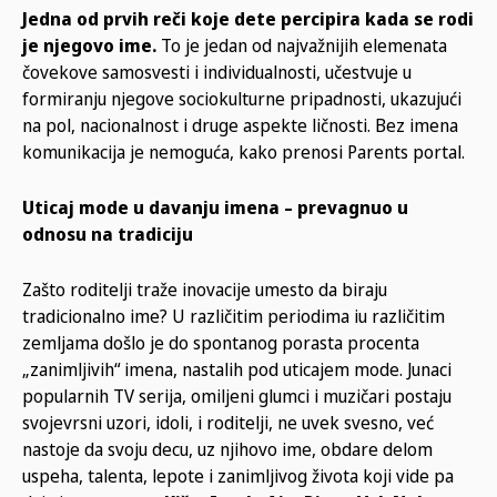
Jedna od prvih reči koje dete percipira kada se rodi
je njegovo ime.
To je jedan od najvažnijih elemenata
čovekove samosvesti i individualnosti, učestvuje u
formiranju njegove sociokulturne pripadnosti, ukazujući
na pol, nacionalnost i druge aspekte ličnosti. Bez imena
komunikacija je nemoguća, kako prenosi Parents portal.
Uticaj mode u davanju imena – prevagnuo u
odnosu na tradiciju
Zašto roditelji traže inovacije umesto da biraju
tradicionalno ime? U različitim periodima iu različitim
zemljama došlo je do spontanog porasta procenta
„zanimljivih“ imena, nastalih pod uticajem mode. Junaci
popularnih TV serija, omiljeni glumci i muzičari postaju
svojevrsni uzori, idoli, i roditelji, ne uvek svesno, već
nastoje da svoju decu, uz njihovo ime, obdare delom
uspeha, talenta, lepote i zanimljivog života koji vide pa