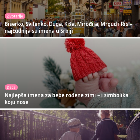
Životarije
Biserko, Svilenko, Duga, Kiša, Mirođija, Mrgud i Ris –
najčudnija su imena u Srbiji
Deca
Najlepša imena za bebe rođene zimi – i simbolika
koju nose