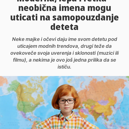
neobična imena mogu
uticati na samopouzdanje
deteta
Neke majke i očevi daju ime svom detetu pod
uticajem modnih trendova, drugi teže da
ovekoveče svoja uverenja i sklonosti (muzici ili
filmu), a nekima je ovo još jedna prilika da se
ističu.