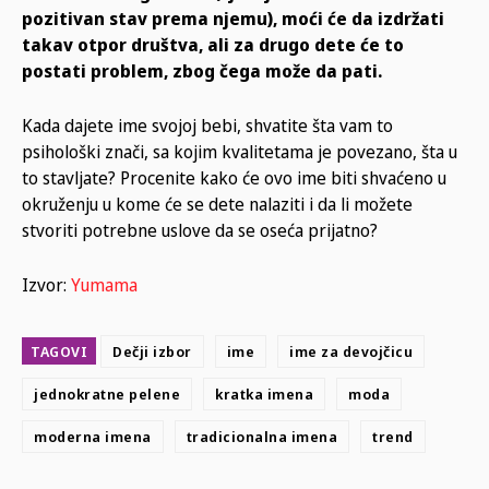
pozitivan stav prema njemu), moći će da izdržati
takav otpor društva, ali za drugo dete će to
postati problem, zbog čega može da pati.
Kada dajete ime svojoj bebi, shvatite šta vam to
psihološki znači, sa kojim kvalitetama je povezano, šta u
to stavljate? Procenite kako će ovo ime biti shvaćeno u
okruženju u kome će se dete nalaziti i da li možete
stvoriti potrebne uslove da se oseća prijatno?
Izvor:
Yumama
TAGOVI
Dečji izbor
ime
ime za devojčicu
jednokratne pelene
kratka imena
moda
moderna imena
tradicionalna imena
trend