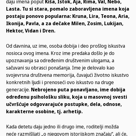
daju imena poput
Kiša, Istok, Aja, Rima, Val, Nebo,
Lasta. Tu si stara, pomalo zaboravljena imena koja
postaju ponovo popularna: Kruna, Lira, Teona, Aria,
Ikonija, Pavla, a za dečake Milen, Zosim, Lukijan,
Hektor, Vidan i Dren.
Od davnina, uz ime, osoba dobija i deo prošlog iskustva
nosioca ovog imena. Kroz ime predaka došlo je do
upoznavanja sa određenim društvenim ulogama, a
sačuvani su obrasci ponašanja. Ime je delovalo kao
svojevrsna društvena memorija, čuvajući životno iskustvo
konkretnih ljudi i prenoseći ovo iskustvo na druge
generacije.
Nebrojeno puta ponavljano, ime dobija
određenu psihološku sliku, koja u masovnoj svesti
učvršćuje odgovarajuće postupke, dela, odnose,
karakterne osobine, tj. arhetip.
Kada detetu daju jedno ili drugo ime, roditelji možda
neće razmišljati „o njegovom istorijskom značaju“, ali će,