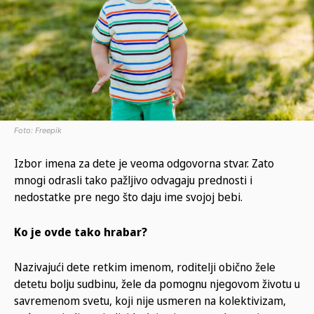
Foto: Freepik
Izbor imena za dete je veoma odgovorna stvar. Zato
mnogi odrasli tako pažljivo odvagaju prednosti i
nedostatke pre nego što daju ime svojoj bebi.
Ko je ovde tako hrabar?
Nazivajući dete retkim imenom, roditelji obično žele
detetu bolju sudbinu, žele da pomognu njegovom životu u
savremenom svetu, koji nije usmeren na kolektivizam,