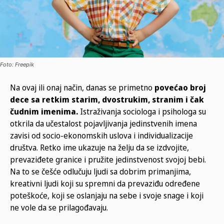
Foto: Freepik
Na ovaj ili onaj način, danas se primetno
povećao broj
dece sa retkim starim, dvostrukim, stranim i čak
čudnim imenima.
Istraživanja sociologa i psihologa su
otkrila da učestalost pojavljivanja jedinstvenih imena
zavisi od socio-ekonomskih uslova i individualizacije
društva. Retko ime ukazuje na želju da se izdvojite,
prevaziđete granice i pružite jedinstvenost svojoj bebi.
Na to se češće odlučuju ljudi sa dobrim primanjima,
kreativni ljudi koji su spremni da prevaziđu određene
poteškoće, koji se oslanjaju na sebe i svoje snage i koji
ne vole da se prilagođavaju.