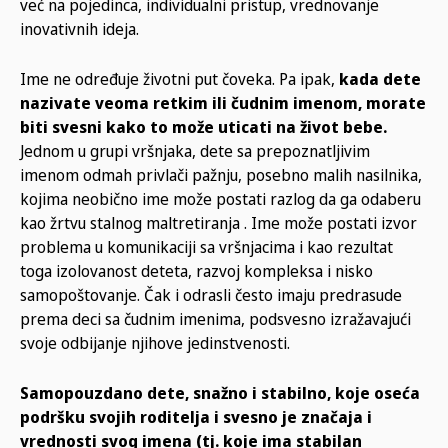
već na pojedinca, individualni pristup, vrednovanje
inovativnih ideja.
Ime ne određuje životni put čoveka. Pa ipak,
kada dete
nazivate veoma retkim ili čudnim imenom, morate
biti svesni kako to može uticati na život bebe.
Jednom u grupi vršnjaka, dete sa prepoznatljivim
imenom odmah privlači pažnju, posebno malih nasilnika,
kojima neobično ime može postati razlog da ga odaberu
kao žrtvu stalnog maltretiranja . Ime može postati izvor
problema u komunikaciji sa vršnjacima i kao rezultat
toga izolovanost deteta, razvoj kompleksa i nisko
samopoštovanje. Čak i odrasli često imaju predrasude
prema deci sa čudnim imenima, podsvesno izražavajući
svoje odbijanje njihove jedinstvenosti.
Samopouzdano dete, snažno i stabilno, koje oseća
podršku svojih roditelja i svesno je značaja i
vrednosti svog imena (tj. koje ima stabilan