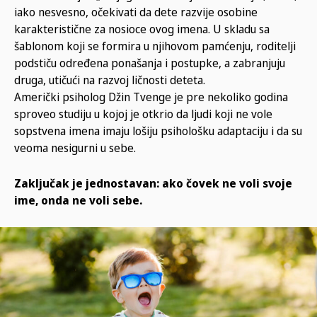
iako nesvesno, očekivati da dete razvije osobine
karakteristične za nosioce ovog imena. U skladu sa
šablonom koji se formira u njihovom pamćenju, roditelji
podstiču određena ponašanja i postupke, a zabranjuju
druga, utičući na razvoj ličnosti deteta.
Američki psiholog Džin Tvenge je pre nekoliko godina
sproveo studiju u kojoj je otkrio da ljudi koji ne vole
sopstvena imena imaju lošiju psihološku adaptaciju i da su
veoma nesigurni u sebe.
Zaključak je jednostavan: ako čovek ne voli svoje
ime, onda ne voli sebe.