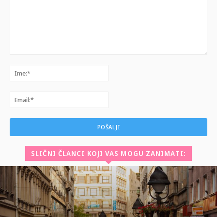
Komentar:
Ime:*
Email:*
SLIČNI ČLANCI KOJI VAS MOGU ZANIMATI: