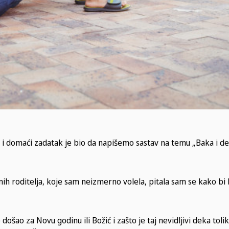
 i domaći zadatak je bio da napišemo sastav na temu „Baka i de
nih roditelja, koje sam neizmerno volela, pitala sam se kako bi 
ošao za Novu godinu ili Božić i zašto je taj nevidljivi deka toli