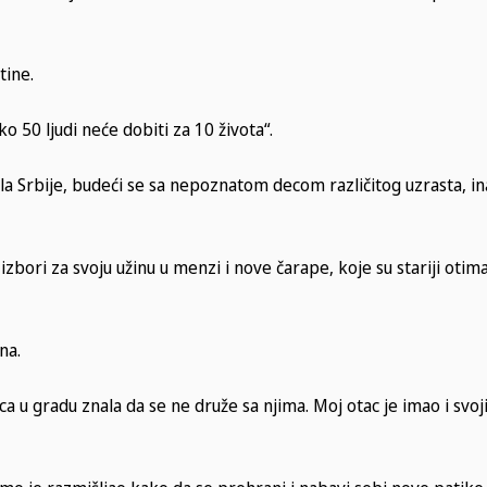
tine.
 50 ljudi neće dobiti za 10 života“.
la Srbije, budeći se sa nepoznatom decom različitog uzrasta, in
bori za svoju užinu u menzi i nove čarape, koje su stariji otima
na.
eca u gradu znala da se ne druže sa njima. Moj otac je imao i svoj