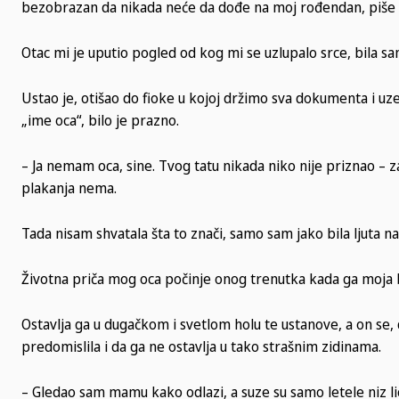
bezobrazan da nikada neće da dođe na moj rođendan, piše 
Otac mi je uputio pogled od kog mi se uzlupalo srce, bila s
Ustao je, otišao do fioke u kojoj držimo sva dokumenta i uze
„ime oca“, bilo je prazno.
– Ja nemam oca, sine. Tvog tatu nikada niko nije priznao – z
plakanja nema.
Tada nisam shvatala šta to znači, samo sam jako bila ljuta n
Životna priča mog oca počinje onog trenutka kada ga moja
Ostavlja ga u dugačkom i svetlom holu te ustanove, a on se,
predomislila i da ga ne ostavlja u tako strašnim zidinama.
– Gledao sam mamu kako odlazi, a suze su samo letele niz lic