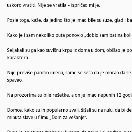
uskoro vratiti. Nije se vratila – ispričao mi je.
Posle toga, kaže, da jedino što je imao bile su suze, glad i ba
Kako je i sam nekoliko puta ponovio „dobio sam batina koliko
Seljakali su ga kao suvišnu krpu iz doma u dom, obišao je po
karaktera.
Nije previše pamtio imena, samo se seća da je morao da se iz
spavao.
Na prozorima su bile rešetke, a on je imao nepunih 12 godi
Domce, kako su ih popularno zvali, šišali su na nulu, da bi d
minuta slave u filmu „Dom za vešanje“.