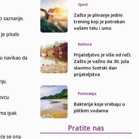
Sport
Zašto je plivanje jedini
o saznanje.
trening koji je potreban
vašem telu i umu
je pisalo
Kultura
Prijateljstvo je više od reči:
cu navikao da
Zašto je važno da 30. jula
slavimo Svetski dan
prijateljstva
ju.
Putovanja
ovcu.
Bakterije koje vrebaju u
plitkim vodama
ama ipak
Pratite nas
 će se ona