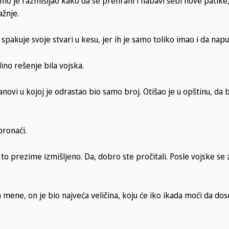
mo je razmišljao kako da se prehrani i nabavi sebi nove patike,
ažnje.
spakuje svoje stvari u kesu, jer ih je samo toliko imao i da nap
ino rešenje bila vojska.
anovi u kojoj je odrastao bio samo broj. Otišao je u opštinu, da b
ronaći.
 to prezime izmišljeno. Da, dobro ste pročitali. Posle vojske se 
a mene, on je bio najveća veličina, koju će iko ikada moći da d