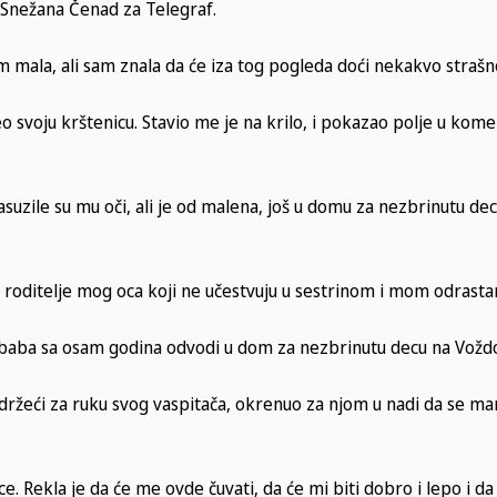
Snežana Čenad za Telegraf.
am mala, ali sam znala da će iza tog pogleda doći nekakvo strašn
o svoju krštenicu. Stavio me je na krilo, i pokazao polje u kome 
asuzile su mu oči, ali je od malena, još u domu za nezbrinutu de
a roditelje mog oca koji ne učestvuju u sestrinom i mom odrastan
 baba sa osam godina odvodi u dom za nezbrinutu decu na Vožd
 držeći za ruku svog vaspitača, okrenuo za njom u nadi da se m
e. Rekla je da će me ovde čuvati, da će mi biti dobro i lepo i da