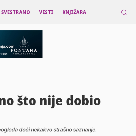
SVESTRANO
VESTI
KNJIŽARA
no što nije dobio
g pogleda doći nekakvo strašno saznanje.