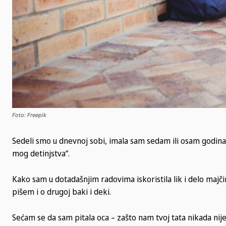
Foto: Freepik
Sedeli smo u dnevnoj sobi, imala sam sedam ili osam godina
mog detinjstva“.
Kako sam u dotadašnjim radovima iskoristila lik i delo majči
pišem i o drugoj baki i deki.
Sećam se da sam pitala oca – zašto nam tvoj tata nikada nije d