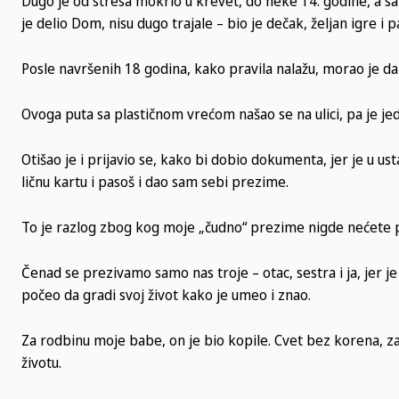
Dugo je od stresa mokrio u krevet, do neke 14. godine, a sa
je delio Dom, nisu dugo trajale – bio je dečak, željan igre i p
Posle navršenih 18 godina, kako pravila nalažu, morao je da 
Ovoga puta sa plastičnom vrećom našao se na ulici, pa je jed
Otišao je i prijavio se, kako bi dobio dokumenta, jer je u ust
ličnu kartu i pasoš i dao sam sebi prezime.
To je razlog zbog kog moje „čudno“ prezime nigde nećete p
Čenad se prezivamo samo nas troje – otac, sestra i ja, jer je
počeo da gradi svoj život kako je umeo i znao.
Za rodbinu moje babe, on je bio kopile. Cvet bez korena, z
životu.