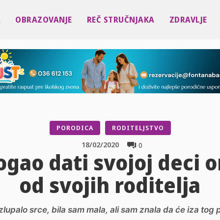
A
OBRAZOVANJE
REČ STRUČNJAKA
ZDRAVLJE
PORODICA
RODITELJSTVO
18/02/2020
0
ogao dati svojoj deci o
od svojih roditelja
zlupalo srce, bila sam mala, ali sam znala da će iza to