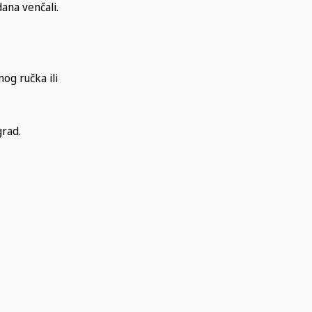
ana venčali.
nog ručka ili
grad.