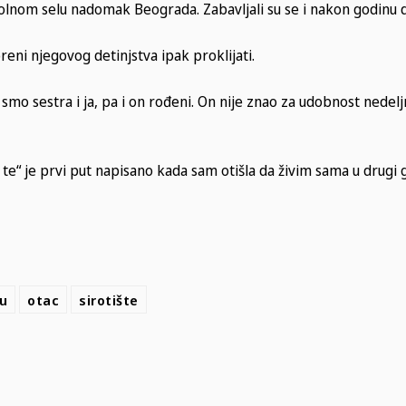
lnom selu nadomak Beograda. Zabavljali su se i nakon godinu d
oreni njegovog detinjstva ipak proklijati.
 smo sestra i ja, pa i on rođeni. On nije znao za udobnost nedelj
te“ je prvi put napisano kada sam otišla da živim sama u drugi 
u
otac
sirotište