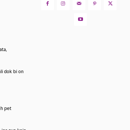
ata,
li dok bi on
ih pet