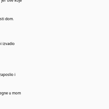
 jer ove koje
usti dom.
i izvadio
zaposlio i
osegne u mom