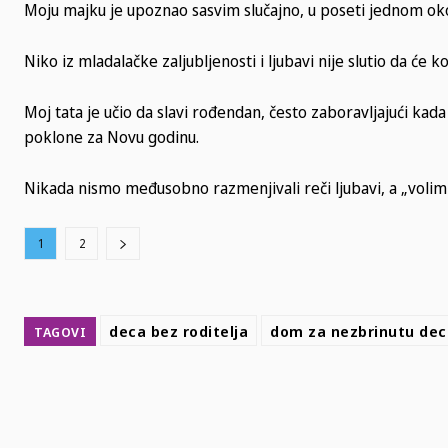
Moju majku je upoznao sasvim slučajno, u poseti jednom oko
Niko iz mladalačke zaljubljenosti i ljubavi nije slutio da će k
Moj tata je učio da slavi rođendan, često zaboravljajući kada
poklone za Novu godinu.
Nikada nismo međusobno razmenjivali reči ljubavi, a „volim 
1
2
deca bez roditelja
dom za nezbrinutu dec
TAGOVI
SHARE