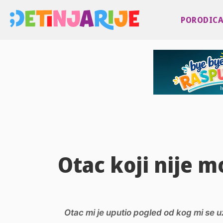
PORODIC
Otac koji nije m
Otac mi je uputio pogled od kog mi se u