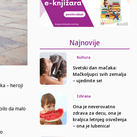
Najnovije
Kultura
Svetski dan mačaka:
Mačkoljupci svih zemalja
– ujedinite se!
ka – heroji
Ishrana
Ona je neverovatno
bilo da malo
zdrava za decu, ona je
kraljica letnjeg osveženja
– ona je lubenica!
ko