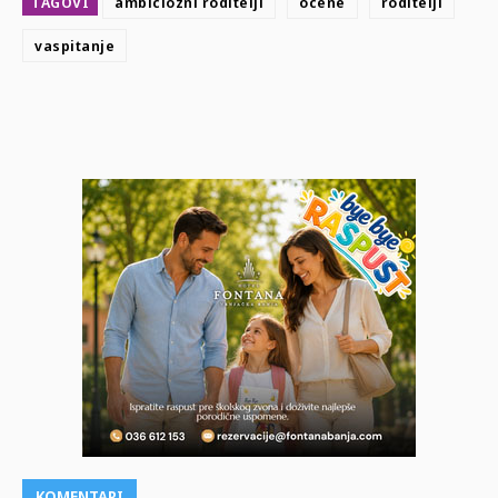
TAGOVI
ambiciozni roditelji
ocene
roditelji
vaspitanje
KOMENTARI