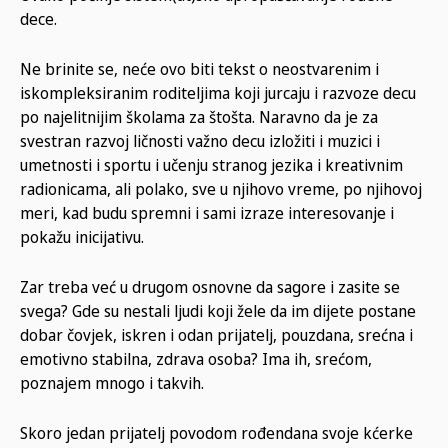
dece.
Ne brinite se, neće ovo biti tekst o neostvarenim i
iskompleksiranim roditeljima koji jurcaju i razvoze decu
po najelitnijim školama za štošta. Naravno da je za
svestran razvoj ličnosti važno decu izložiti i muzici i
umetnosti i sportu i učenju stranog jezika i kreativnim
radionicama, ali polako, sve u njihovo vreme, po njihovoj
meri, kad budu spremni i sami izraze interesovanje i
pokažu inicijativu.
Zar treba već u drugom osnovne da sagore i zasite se
svega? Gde su nestali ljudi koji žele da im dijete postane
dobar čovjek, iskren i odan prijatelj, pouzdana, srećna i
emotivno stabilna, zdrava osoba? Ima ih, srećom,
poznajem mnogo i takvih.
Skoro jedan prijatelj povodom rođendana svoje kćerke