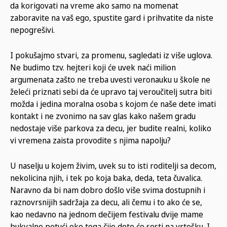
da korigovati na vreme ako samo na momenat
zaboravite na vaš ego, spustite gard i prihvatite da niste
nepogrešivi.
I pokušajmo stvari, za promenu, sagledati iz više uglova.
Ne budimo tzv. hejteri koji će uvek naći milion
argumenata zašto ne treba uvesti veronauku u škole ne
želeći priznati sebi da će upravo taj veroučitelj sutra biti
možda i jedina moralna osoba s kojom će naše dete imati
kontakt i ne zvonimo na sav glas kako našem gradu
nedostaje više parkova za decu, jer budite realni, koliko
vi vremena zaista provodite s njima napolju?
U naselju u kojem živim, uvek su to isti roditelji sa decom,
nekolicina njih, i tek po koja baka, deda, teta čuvalica.
Naravno da bi nam dobro došlo više svima dostupnih i
raznovrsnijih sadržaja za decu, ali čemu i to ako će se,
kao nedavno na jednom dečijem festivalu dvije mame
bukvalno potući oko toga čije dete će sesti na vrtešku. I