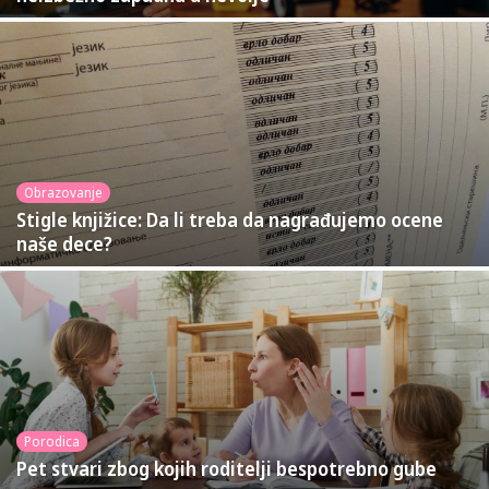
Obrazovanje
Stigle knjižice: Da li treba da nagrađujemo ocene
naše dece?
Porodica
Pet stvari zbog kojih roditelji bespotrebno gube