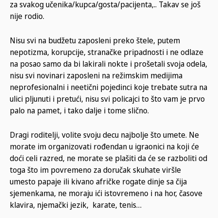
za svakog učenika/kupca/gosta/pacijenta,.. Takav se još
nije rodio.
Nisu svi na budžetu zaposleni preko štele, putem
nepotizma, korupcije, stranačke pripadnosti i ne odlaze
na posao samo da bi lakirali nokte i prošetali svoja odela,
nisu svi novinari zaposleni na režimskim medijima
neprofesionalni i neetični pojedinci koje trebate sutra na
ulici pljunuti i pretući, nisu svi policajci to što vam je prvo
palo na pamet, i tako dalje i tome slično.
Dragi roditelji, volite svoju decu najbolje što umete. Ne
morate im organizovati rođendan u igraonici na koji će
doći celi razred, ne morate se plašiti da će se razboliti od
toga što im povremeno za doručak skuhate viršle
umesto papaje ili kivano afričke rogate dinje sa čija
sjemenkama, ne moraju ići istovremeno i na hor, časove
klavira, njemački jezik, karate, tenis…