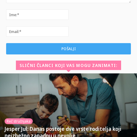
Komentar:
Ime:*
Email:*
SLIČNI ČLANCI KOJI VAS MOGU ZANIMATI:
Reč stručnjaka
Jesper Jul: Danas postoje dve vrste roditelja koji
neizbežno zapadnu u nevolje