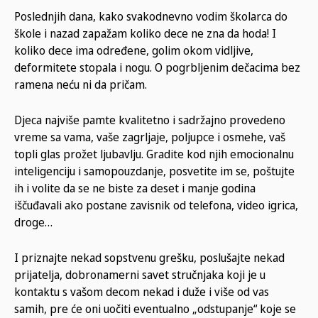
Poslednjih dana, kako svakodnevno vodim školarca do
škole i nazad zapažam koliko dece ne zna da hoda! I
koliko dece ima određene, golim okom vidljive,
deformitete stopala i nogu. O pogrbljenim dečacima bez
ramena neću ni da pričam.
Djeca najviše pamte kvalitetno i sadržajno provedeno
vreme sa vama, vaše zagrljaje, poljupce i osmehe, vaš
topli glas prožet ljubavlju. Gradite kod njih emocionalnu
inteligenciju i samopouzdanje, posvetite im se, poštujte
ih i volite da se ne biste za deset i manje godina
iščuđavali ako postane zavisnik od telefona, video igrica,
droge…
I priznajte nekad sopstvenu grešku, poslušajte nekad
prijatelja, dobronamerni savet stručnjaka koji je u
kontaktu s vašom decom nekad i duže i više od vas
samih, pre će oni uočiti eventualno „odstupanje“ koje se