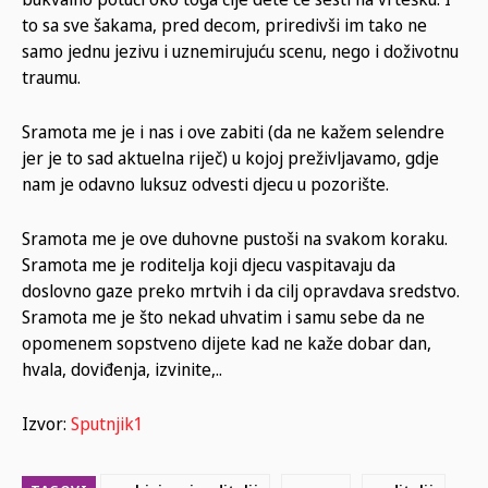
to sa sve šakama, pred decom, priredivši im tako ne
samo jednu jezivu i uznemirujuću scenu, nego i doživotnu
traumu.
Sramota me je i nas i ove zabiti (da ne kažem selendre
jer je to sad aktuelna riječ) u kojoj preživljavamo, gdje
nam je odavno luksuz odvesti djecu u pozorište.
Sramota me je ove duhovne pustoši na svakom koraku.
Sramota me je roditelja koji djecu vaspitavaju da
doslovno gaze preko mrtvih i da cilj opravdava sredstvo.
Sramota me je što nekad uhvatim i samu sebe da ne
opomenem sopstveno dijete kad ne kaže dobar dan,
hvala, doviđenja, izvinite,..
Izvor:
Sputnjik1