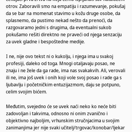
otrov. Zaboravili smo na empatiju i razumevanje, pokušaj
da se bar na momenat stavimo u kožu druge osobe, da
splasnemo, da pustimo nekad nešto da prenoći, da
razgovaramo jedni s drugima, da eventualni sukob
pokušamo rešiti direktno ne praveći od njega senzaciju
za uvek gladne i bespoštedne medije.
I ne, nije ovo tekst ni o kukolju, i njega ima u svakoj
profesiji, daleko od toga. Mnogi otaljavaju posao, ne
znaju i ne žele da ga rade, ima nas svakakvih. Ali, verovali
ili ne, ima još uvek i onih koji vole svoj posao i rade ga s
ljubavlju i početničkim entuzijazmom, daju se potpuno,
celim svojim bićem.
Međutim, svejedno će se uvek naći neko ko neće biti
zadovoljan i takvima, odnosno ni onim zvanično i
objektivno najboljim, vrhunskim stručnjacima u svojim
zanimanjima jer nije svaki učitelj/trgovac/konobar/ljekar