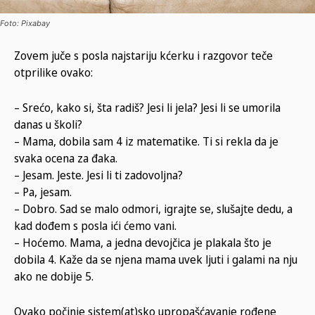
Foto: Pixabay
Zovem juče s posla najstariju kćerku i razgovor teče
otprilike ovako:
– Srećo, kako si, šta radiš? Jesi li jela? Jesi li se umorila
danas u školi?
– Mama, dobila sam 4 iz matematike. Ti si rekla da je
svaka ocena za đaka.
– Jesam. Jeste. Jesi li ti zadovoljna?
– Pa, jesam.
– Dobro. Sad se malo odmori, igrajte se, slušajte dedu, a
kad dođem s posla ići ćemo vani.
– Hoćemo. Mama, a jedna devojčica je plakala što je
dobila 4. Kaže da se njena mama uvek ljuti i galami na nju
ako ne dobije 5.
Ovako počinje sistem(at)sko upropašćavanje rođene