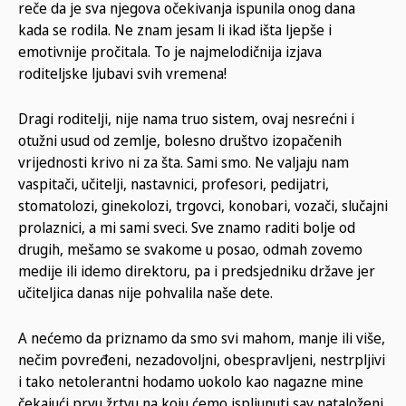
reče da je sva njegova očekivanja ispunila onog dana
kada se rodila. Ne znam jesam li ikad išta ljepše i
emotivnije pročitala. To je najmelodičnija izjava
roditeljske ljubavi svih vremena!
Dragi roditelji, nije nama truo sistem, ovaj nesrećni i
otužni usud od zemlje, bolesno društvo izopačenih
vrijednosti krivo ni za šta. Sami smo. Ne valjaju nam
vaspitači, učitelji, nastavnici, profesori, pedijatri,
stomatolozi, ginekolozi, trgovci, konobari, vozači, slučajni
prolaznici, a mi sami sveci. Sve znamo raditi bolje od
drugih, mešamo se svakome u posao, odmah zovemo
medije ili idemo direktoru, pa i predsjedniku države jer
učiteljica danas nije pohvalila naše dete.
A nećemo da priznamo da smo svi mahom, manje ili više,
nečim povređeni, nezadovoljni, obespravljeni, nestrpljivi
i tako netolerantni hodamo uokolo kao nagazne mine
čekajući prvu žrtvu na koju ćemo ispljunuti sav nataloženi