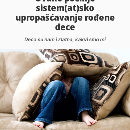
sistem(at)sko
upropašćavanje rođene
dece
Deca su nam i zlatna, kakvi smo mi