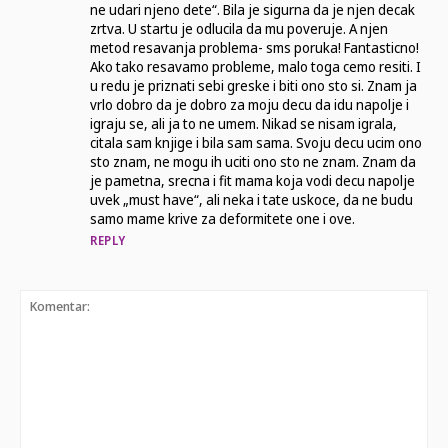
ne udari njeno dete“. Bila je sigurna da je njen decak
zrtva. U startu je odlucila da mu poveruje. A njen
metod resavanja problema- sms poruka! Fantasticno!
Ako tako resavamo probleme, malo toga cemo resiti. I
u redu je priznati sebi greske i biti ono sto si. Znam ja
vrlo dobro da je dobro za moju decu da idu napolje i
igraju se, ali ja to ne umem. Nikad se nisam igrala,
citala sam knjige i bila sam sama. Svoju decu ucim ono
sto znam, ne mogu ih uciti ono sto ne znam. Znam da
je pametna, srecna i fit mama koja vodi decu napolje
uvek „must have“, ali neka i tate uskoce, da ne budu
samo mame krive za deformitete one i ove.
REPLY