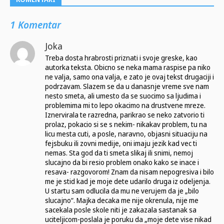
1 Komentar
Joka
Treba dosta hrabrosti priznati i svoje greske, kao
autorka teksta. Obicno se neka mama raspise pa niko
ne valja, samo ona valja, e zato je ovaj tekst drugaciji i
podrzavam. Slazem se da u danasnje vreme sve nam
nesto smeta, ali umesto da se suocimo sa ljudima i
problemima mi to lepo okacimo na drustvene mreze.
Iznervirala te razredna, parikrao se neko zatvorio ti
prolaz, pokacio si se s nekim- nikakav problem, tu na
licu mesta cuti, a posle, naravno, objasni situaciju na
fejsbuku ili zovni medije, oni imaju jezik kad vec ti
nemas. Sta god da ti smeta slikaj ili snimi, nemoj
slucajno da bi resio problem onako kako se inace i
resava- razgovorom! Znam da nisam nepogresiva i bilo
me je stid kad je moje dete udarilo druga iz odeljenja.
U startu sam odlucila da mu ne verujem da je „bilo
slucajno“. Majka decaka me nije okrenula, nije me
sacekala posle skole niti je zakazala sastanak sa
uciteljicom-poslala je poruku da „moje dete vise nikad