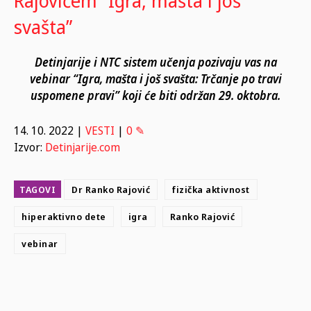
Rajovićem “Igra, mašta i još
svašta”
Detinjarije i NTC sistem učenja pozivaju vas na
vebinar “Igra, mašta i još svašta: Trčanje po travi
uspomene pravi” koji će biti održan 29. oktobra.
14. 10. 2022
|
VESTI
|
0 ✎
Izvor:
Detinjarije.com
TAGOVI
Dr Ranko Rajović
fizička aktivnost
hiperaktivno dete
igra
Ranko Rajović
vebinar