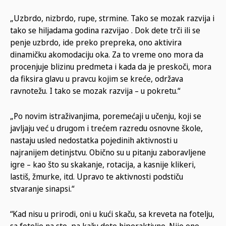
„Uzbrdo, nizbrdo, rupe, strmine. Tako se mozak razvija i
tako se hiljadama godina razvijao . Dok dete trči ili se
penje uzbrdo, ide preko prepreka, ono aktivira
dinamičku akomodaciju oka. Za to vreme ono mora da
procenjuje blizinu predmeta i kada da je preskoči, mora
da fiksira glavu u pravcu kojim se kreće, održava
ravnotežu. I tako se mozak razvija – u pokretu.“
„Po novim istraživanjima, poremećaji u učenju, koji se
javljaju već u drugom i trećem razredu osnovne škole,
nastaju usled nedostatka pojedinih aktivnosti u
najranijem detinjstvu. Obično su u pitanju zaboravljene
igre – kao što su skakanje, rotacija, a kasnije klikeri,
lastiš, žmurke, itd. Upravo te aktivnosti podstiču
stvaranje sinapsi.“
“Kad nisu u prirodi, oni u kući skaču, sa kreveta na fotelju,