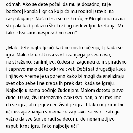
odmah. Ako se dete požali da mu je dosadno, tu je
bezbroj kanala i igrica koje će mu roditelj staviti na
raspolaganje. Naša deca se ne kreću, 50% njih ima ravna
stopala kad polazi u školu zbog nedovoljno kretanja. Mi
tako stvaramo nesposobnu decu.”
„Malo dete najbolje uči kad ne misli o učenju, tj. kada se
igra. Malo dete otkriva svet i za njega je sve novo,
neistraženo, zanimljivo, čudesno, zagonetno, inspirativno
i zapravo malo dete otkriva svet. Dečji sat drugačije kuca
i njihovo vreme je usporeno kako bi mogli da analiziraju
svet oko sebe i ne treba ih prekidati kada se igraju.
Najbolje u nama počinje čuđenjem. Malom detetu je sve
čudo. Uživa, živi intenzivno svaki svoj dan, a mi mislimo
da se igra, ali njegov ceo život je igra. I tako neprimetno
uči, usvaja znanja i sprema se zapravo za život. Zato je
važno da sve što se radi sa decom, ide nenametljivo,
usput, kroz igru. Tako najbolje uči.“