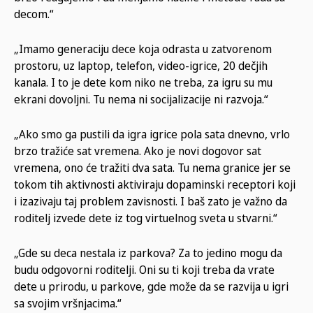
decom.“
„Imamo generaciju dece koja odrasta u zatvorenom
prostoru, uz laptop, telefon, video-igrice, 20 dečjih
kanala. I to je dete kom niko ne treba, za igru su mu
ekrani dovoljni. Tu nema ni socijalizacije ni razvoja.“
„Ako smo ga pustili da igra igrice pola sata dnevno, vrlo
brzo tražiće sat vremena. Ako je novi dogovor sat
vremena, ono će tražiti dva sata. Tu nema granice jer se
tokom tih aktivnosti aktiviraju dopaminski receptori koji
i izazivaju taj problem zavisnosti. I baš zato je važno da
roditelj izvede dete iz tog virtuelnog sveta u stvarni.“
„Gde su deca nestala iz parkova? Za to jedino mogu da
budu odgovorni roditelji. Oni su ti koji treba da vrate
dete u prirodu, u parkove, gde može da se razvija u igri
sa svojim vršnjacima.“