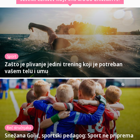
Sport
Zašto je plivanje jedini trening koji je potreban
vašem telu i umu
Reč stručnjaka
Snežana Golić, sportski pedagog: Sport ne priprema