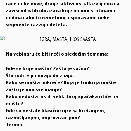
rade neke nove, druge aktivnosti. Razvoj mozga
zavisi od istih obrazaca koje imamo stotinama
godina i ako to remetimo, usporavamo neke
segmente razvoja deteta.
Na vebinaru će biti reči o sledećim temama:
Gde se krije mašta? Zašto je važna?
Šta roditelji moraju da znaju.
Kako se mašta pokreće? Koja je funkcija mašte i
zašto je ima sve manje?
Kako nedostatak ili veliki broj igračaka utiče na
maštu?
Gde su nestale klasične igre sa kretanjem,
razmišljanjem, improvizacijom?
Termin