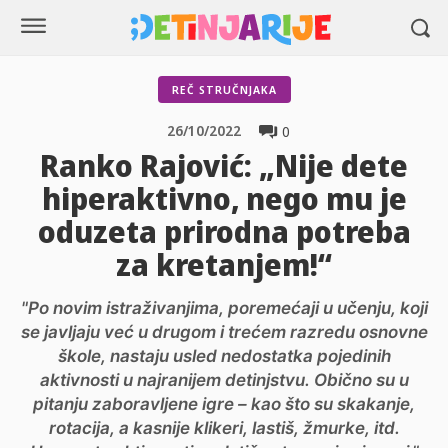
REČ STRUČNJAKA
26/10/2022
0
Ranko Rajović: „Nije dete
hiperaktivno, nego mu je
oduzeta prirodna potreba
za kretanjem!“
"Po novim istraživanjima, poremećaji u učenju, koji
se javljaju već u drugom i trećem razredu osnovne
škole, nastaju usled nedostatka pojedinih
aktivnosti u najranijem detinjstvu. Obično su u
pitanju zaboravljene igre – kao što su skakanje,
rotacija, a kasnije klikeri, lastiš, žmurke, itd.