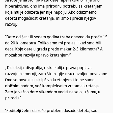
sa fotelje na sto, pa kažu dete hiperaktivno. Nije ono
hiperaktivno, ono ima prirodnu potrebu za kretanjem
koja mu je oduzeta jer nije napolju. Ako oduzmemo
detetu mogućnost kretanja, mi smo sprečili njegov
razvoj.“
“Dete od šest ili sedam godina treba dnevno da pređe 15
do 20 kilometara. Toliko smo mi prelazili kad smo bili
deca. Koje dete u gradu pređe makar 2-3 kilometra? A
mozak se razvija upravo kretanjem.”
„Disleksija, disgrafija, diskalkulija, prava poplava
razvojnih smetnji, zato što regije nisu dovoljno povezane.
One se povezuju isključivo kretanjem i to ne samo
običnim hodom, već kompleksnim vrstama kretanja.
Zato je važno dete vikendom voditi na selo, u šumu, u
prirodu.“
“Roditelji žele i da reše problem dosade deteta, sad i