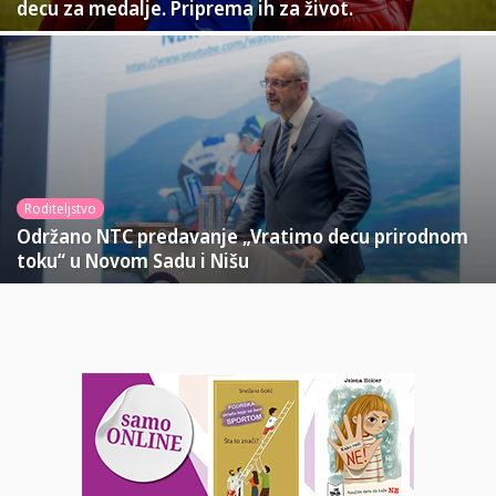
decu za medalje. Priprema ih za život.
Roditeljstvo
Održano NTC predavanje „Vratimo decu prirodnom
toku“ u Novom Sadu i Nišu