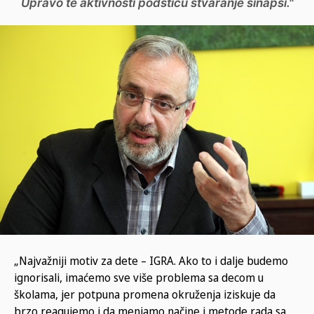
Upravo te aktivnosti podstiču stvaranje sinapsi."
„Najvažniji motiv za dete – IGRA. Ako to i dalje budemo
ignorisali, imaćemo sve više problema sa decom u
školama, jer potpuna promena okruženja iziskuje da
brzo reagujemo i da menjamo načine i metode rada sa