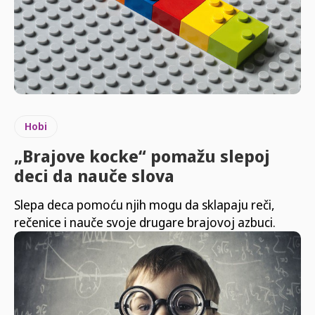
Hobi
„Brajove kocke“ pomažu slepoj
deci da nauče slova
Slepa deca pomoću njih mogu da sklapaju reči,
rečenice i nauče svoje drugare brajovoj azbuci.