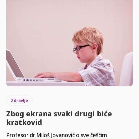
Zdravlje
Zbog ekrana svaki drugi biće
kratkovid
Profesor dr Miloš Jovanović o sve češćim