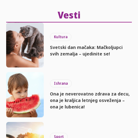
Vesti
Kultura
Svetski dan mačaka: Mačkoljupci
svih zemalja – ujedinite se!
Ishrana
Ona je neverovatno zdrava za decu,
ona je kraljica letnjeg osveženja –
ona je lubenica!
Sport