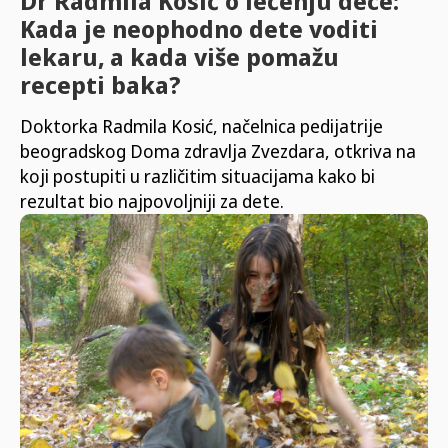
Dr Radmila Kosić o lečenju dece:
Kada je neophodno dete voditi
lekaru, a kada više pomažu
recepti baka?
Doktorka Radmila Kosić, načelnica pedijatrije
beogradskog Doma zdravlja Zvezdara, otkriva na
koji postupiti u različitim situacijama kako bi
rezultat bio najpovoljniji za dete.