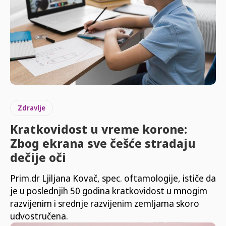
Zdravlje
Kratkovidost u vreme korone:
Zbog ekrana sve češće stradaju
dečije oči
Prim.dr Ljiljana Kovač, spec. oftamologije, ističe da
je u poslednjih 50 godina kratkovidost u mnogim
razvijenim i srednje razvijenim zemljama skoro
udvostručena.