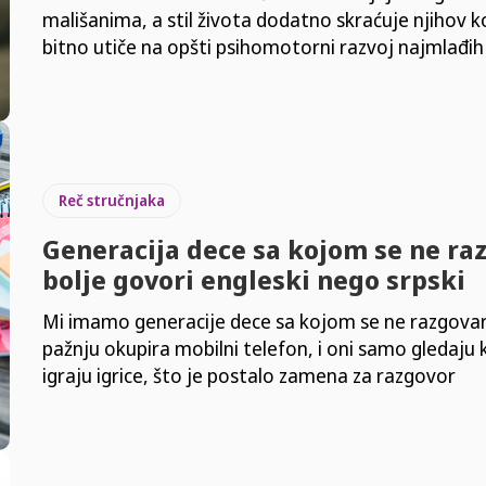
mališanima, a stil života dodatno skraćuje njihov k
bitno utiče na opšti psihomotorni razvoj najmlađih
Reč stručnjaka
Generacija dece sa kojom se ne ra
bolje govori engleski nego srpski
Mi imamo generacije dece sa kojom se ne razgovar
pažnju okupira mobilni telefon, i oni samo gledaju kl
igraju igrice, što je postalo zamena za razgovor