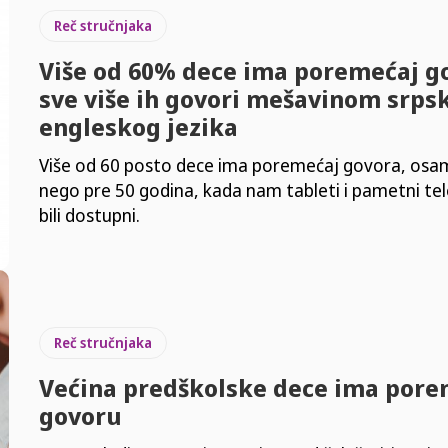
Reč stručnjaka
Više od 60% dece ima poremećaj go
sve više ih govori mešavinom srps
engleskog jezika
Više od 60 posto dece ima poremećaj govora, osam
nego pre 50 godina, kada nam tableti i pametni tel
bili dostupni.
Reč stručnjaka
Većina predškolske dece ima pore
govoru