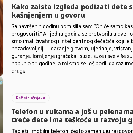
Kako zaista izgleda podizati dete s
kašnjenjem u govoru
Sa navršenih godinu pomislila sam “On će samo ka
progovoriti.” Ali jedna godina se pretvorila u dve 
smo imali živahnog i inteligentnog dečačića koji je 
nezadovoljniji. Udaranje glavom, ujedanje, vrištanj
guranje, lomljenje igračaka i suze, suze i sve više s
napunio tri godine, a mi smo se još borili da razu
druge.
Reč stručnjaka
Telefon u rukama a još u pelenama
treće dete ima teškoće u razvoju 
Tableti i mobilni telefoni često zamenjuju razgovor 