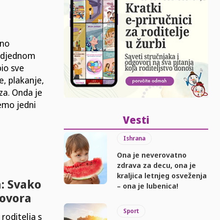
sno
i odjednom
bio sve
e, plakanje,
uza. Onda je
memo jedni
Vesti
Ishrana
Ona je neverovatno
zdrava za decu, ona je
kraljica letnjeg osveženja
: Svako
– ona je lubenica!
govora
Sport
roditelja s