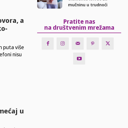
mučninu u trudnoći
vora, a
Pratite nas
ko-
na društvenim mrežama
 puta više
efoni nisu
mećaj u