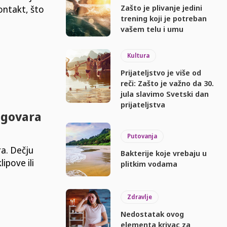
Zašto je plivanje jedini
ontakt, što
trening koji je potreban
vašem telu i umu
Kultura
Prijateljstvo je više od
reči: Zašto je važno da 30.
jula slavimo Svetski dan
prijateljstva
zgovara
Putovanja
a. Dečju
Bakterije koje vrebaju u
ipove ili
plitkim vodama
Zdravlje
Nedostatak ovog
elementa krivac za