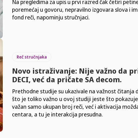
Na pregledima za upis u prvi razred čak četiri peti
poremećaj u govoru, nepravilno izgovara slova i i
fond reči, napominju stručnjaci.
Reč stručnjaka
Novo istraživanje: Nije važno da pr
DECI, već da pričate SA decom.
Prethodne studije su ukazivale na važnost čitanja d
što je toliko važno u ovoj studiji jeste što pokazuje
važan samo ukupan broj reči, već i aktivacija možd
centara, a tu je interakcija presudna.