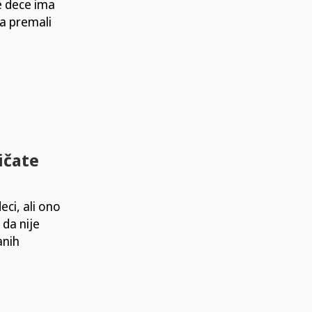
ne dece ima
ma premali
ičate
eci, ali ono
 da nije
anih