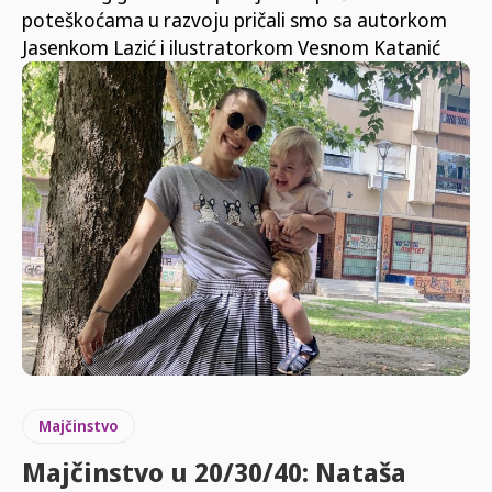
poteškoćama u razvoju pričali smo sa autorkom
Jasenkom Lazić i ilustratorkom Vesnom Katanić
Majčinstvo
Majčinstvo u 20/30/40: Nataša