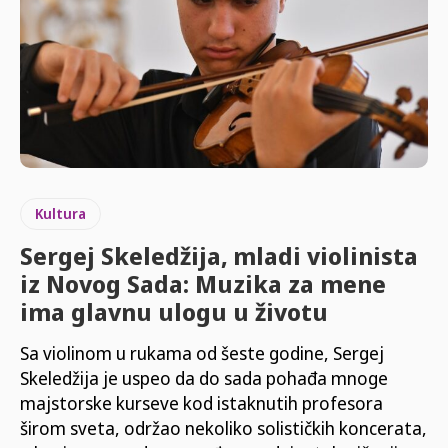
Kultura
Sergej Skeledžija, mladi violinista
iz Novog Sada: Muzika za mene
ima glavnu ulogu u životu
Sa violinom u rukama od šeste godine, Sergej
Skeledžija je uspeo da do sada pohađa mnoge
majstorske kurseve kod istaknutih profesora
širom sveta, održao nekoliko solističkih koncerata,