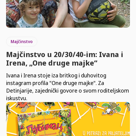
Majčinstvo
Majčinstvo u 20/30/40-im: Ivana i
Irena, „One druge majke“
Ivana i Irena stoje iza britkog i duhovitog
instagram profila "One druge majke". Za
Detinjarije, zajednički govore o svom roditeljskom
iskustvu.