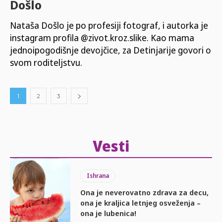
Došlo
Nataša Došlo je po profesiji fotograf, i autorka je
instagram profila @zivot.kroz.slike. Kao mama
jednoipogodišnje devojčice, za Detinjarije govori o
svom roditeljstvu.
1
2
3
Vesti
Ishrana
Ona je neverovatno zdrava za decu,
ona je kraljica letnjeg osveženja –
ona je lubenica!