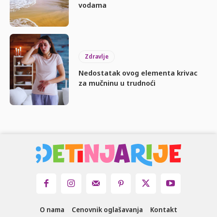
vodama
Zdravlje
Nedostatak ovog elementa krivac
za mučninu u trudnoći
O nama
Cenovnik oglašavanja
Kontakt