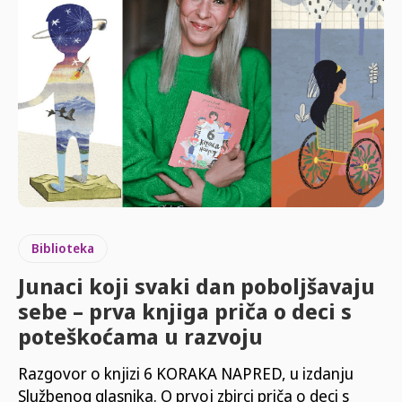
Biblioteka
Junaci koji svaki dan poboljšavaju
sebe – prva knjiga priča o deci s
poteškoćama u razvoju
Razgovor o knjizi 6 KORAKA NAPRED, u izdanju
Službenog glasnika. O prvoj zbirci priča o deci s