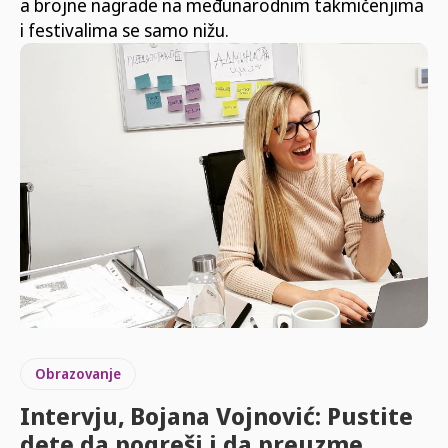
a brojne nagrade na međunarodnim takmičenjima
i festivalima se samo nižu.
Obrazovanje
Intervju, Bojana Vojnović: Pustite
dete da pogreši i da preuzme