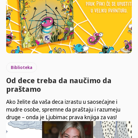
Biblioteka
Od dece treba da naučimo da
praštamo
Ako želite da vaša deca izrastu u saosećajne i
mudre osobe, spremne da praštaju i razumeju
druge – onda je Ljubimac prava knjiga za vas!