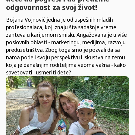
odgovornost za svoj život!
Bojana Vojnović jedna je od uspešnih mladih
profesionalaca, koji znaju šta sadašnje vreme
zahteva u karijernom smislu. Angažovana je u više
poslovnih oblasti - marketingu, medijima, razvoju
preduzetništva. Zbog toga smo je pozvali da sa
nama podeli svoju perspektivu i iskustva na temu
koja je današnjim roditeljima veoma važna - kako
savetovati i usmeriti dete?