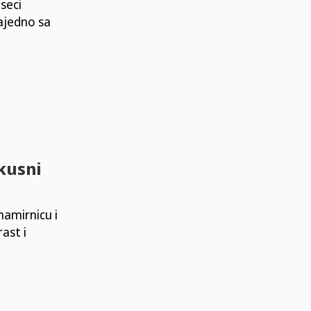
seci
ajedno sa
ukusni
namirnicu i
ast i