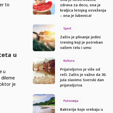
er to
zdrava za decu, ona je
kraljica letnjeg osveženja
– ona je lubenica!
Sport
Zašto je plivanje jedini
trening koji je potreban
vašem telu i umu
ceta u
Kultura
Prijateljstvo je više od
e u
reči: Zašto je važno da 30.
o dileme
jula slavimo Svetski dan
prijateljstva
Putovanja
Bakterije koje vrebaju u