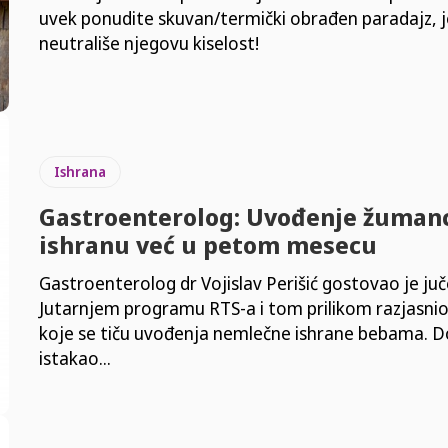
uvek ponudite skuvan/termički obrađen paradajz, j
neutrališe njegovu kiselost!
Ishrana
Gastroenterolog: Uvođenje žuman
ishranu već u petom mesecu
Gastroenterolog dr Vojislav Perišić gostovao je juč
Jutarnjem programu RTS-a i tom prilikom razjasni
koje se tiču uvođenja nemlečne ishrane bebama. Doktor je
istakao...