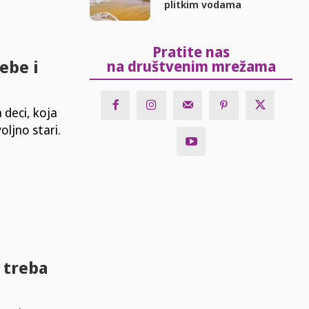
plitkim vodama
Pratite nas
bebe i
na društvenim mrežama
 deci, koja
oljno stari.
 treba