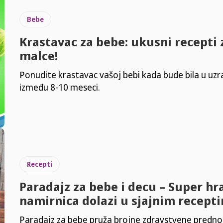
Bebe
Krastavac za bebe: ukusni recepti 
malce!
Ponudite krastavac vašoj bebi kada bude bila u uzr
između 8-10 meseci.
Recepti
Paradajz za bebe i decu – Super hr
namirnica dolazi u sjajnim recept
Paradajz za bebe pruža brojne zdravstvene prednos