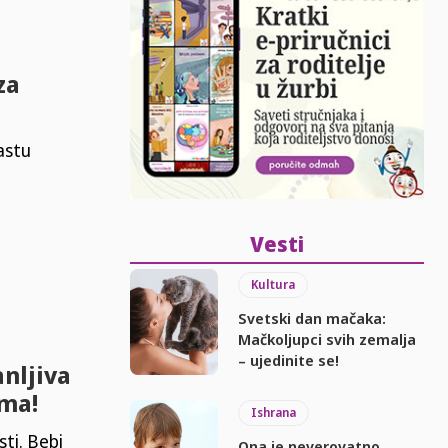
za
astu
Vesti
Kultura
Svetski dan mačaka:
Mačkoljupci svih zemalja
– ujedinite se!
anljiva
ima!
Ishrana
ti. Bebi
Ona je neverovatno