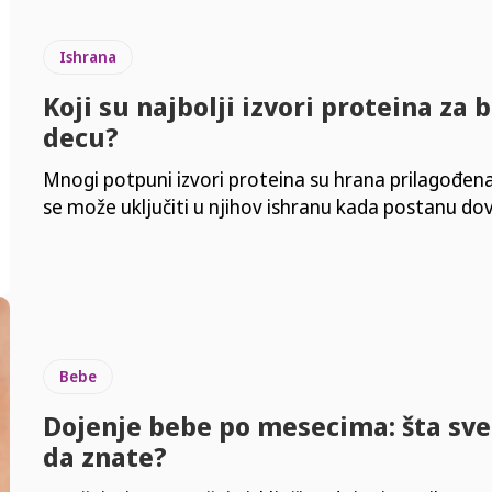
Ishrana
Koji su najbolji izvori proteina za 
decu?
Mnogi potpuni izvori proteina su hrana prilagođena
se može uključiti u njihov ishranu kada postanu dov
Bebe
Dojenje bebe po mesecima: šta sve
da znate?