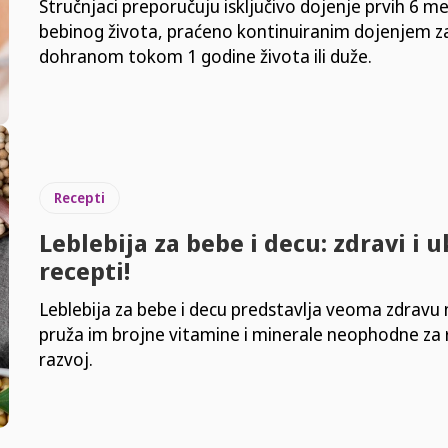
Stručnjaci preporučuju isključivo dojenje prvih 6 me
bebinog života, praćeno kontinuiranim dojenjem z
dohranom tokom 1 godine života ili duže.
Recepti
Leblebija za bebe i decu: zdravi i 
recepti!
Leblebija za bebe i decu predstavlja veoma zdravu 
pruža im brojne vitamine i minerale neophodne za r
razvoj.