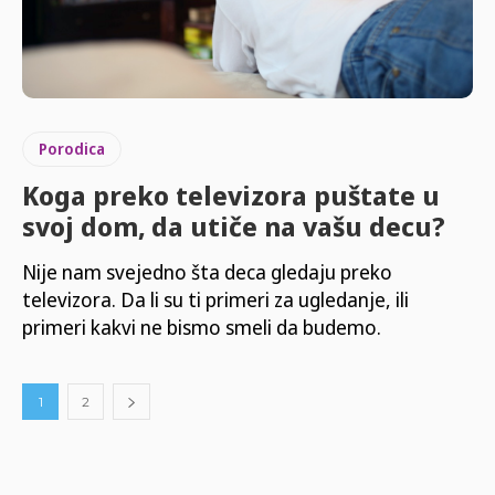
Porodica
Koga preko televizora puštate u
svoj dom, da utiče na vašu decu?
Nije nam svejedno šta deca gledaju preko
televizora. Da li su ti primeri za ugledanje, ili
primeri kakvi ne bismo smeli da budemo.
1
2