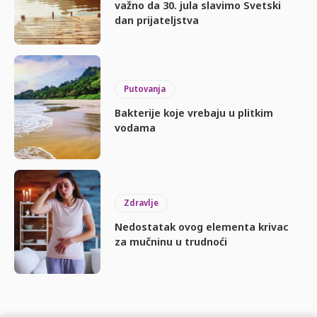
važno da 30. jula slavimo Svetski
dan prijateljstva
Putovanja
Bakterije koje vrebaju u plitkim
vodama
Zdravlje
Nedostatak ovog elementa krivac
za mučninu u trudnoći