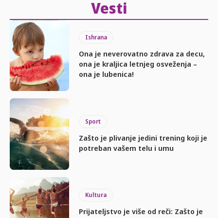
Vesti
Ishrana
Ona je neverovatno zdrava za decu,
ona je kraljica letnjeg osveženja –
ona je lubenica!
Sport
Zašto je plivanje jedini trening koji je
potreban vašem telu i umu
Kultura
Prijateljstvo je više od reči: Zašto je