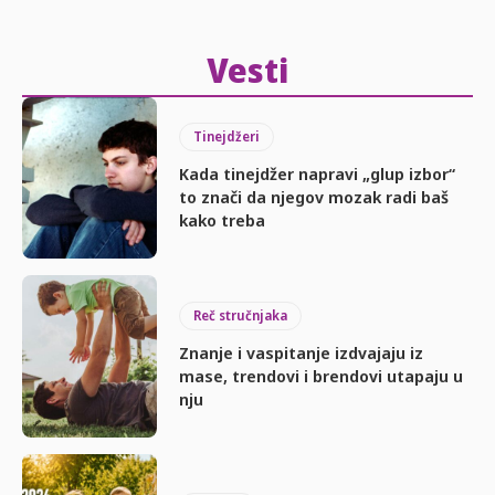
Vesti
Tinejdžeri
Kada tinejdžer napravi „glup izbor“
to znači da njegov mozak radi baš
kako treba
Reč stručnjaka
Znanje i vaspitanje izdvajaju iz
mase, trendovi i brendovi utapaju u
nju