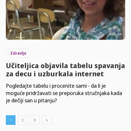
Zdravlje
Učiteljica objavila tabelu spavanja
za decu i uzburkala internet
Pogledajte tabelu i procenite sami - da li je
moguće pridržavati se preporuka stručnjaka kada
je dečiji san u pitanju?
1
2
3