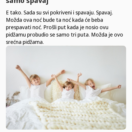
samo spavaj
E tako. Sada su svi pokriveni i spavaju. Spavaj.
Možda ova noć bude ta noć kada će beba
prespavati noć. Prošli put kada je nosio ovu
pidžamu probudio se samo tri puta. Možda je ovo
srećna pidžama.