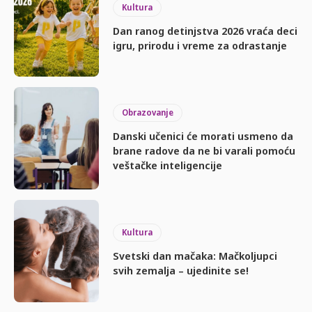
Kultura
Dan ranog detinjstva 2026 vraća deci
igru, prirodu i vreme za odrastanje
Obrazovanje
Danski učenici će morati usmeno da
brane radove da ne bi varali pomoću
veštačke inteligencije
Kultura
Svetski dan mačaka: Mačkoljupci
svih zemalja – ujedinite se!