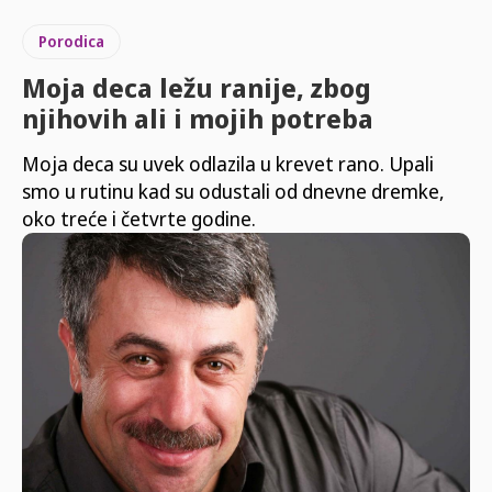
Porodica
Moja deca ležu ranije, zbog
njihovih ali i mojih potreba
Moja deca su uvek odlazila u krevet rano. Upali
smo u rutinu kad su odustali od dnevne dremke,
oko treće i četvrte godine.