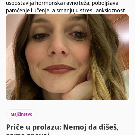
uspostavlja hormonska ravnoteža, poboljšava
pamćenje i učenje, a smanjuju stres i anksioznost.
Majčinstvo
Priče u prolazu: Nemoj da dišeš,