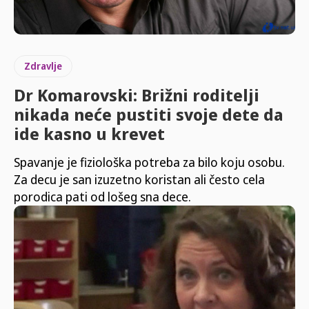
Zdravlje
Dr Komarovski: Brižni roditelji
nikada neće pustiti svoje dete da
ide kasno u krevet
Spavanje je fiziološka potreba za bilo koju osobu.
Za decu je san izuzetno koristan ali često cela
porodica pati od lošeg sna dece.