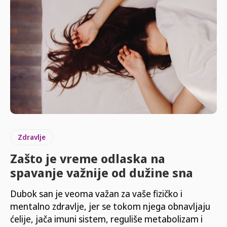
Zdravlje
Zašto je vreme odlaska na
spavanje važnije od dužine sna
Dubok san je veoma važan za vaše fizičko i
mentalno zdravlje, jer se tokom njega obnavljaju
ćelije, jača imuni sistem, reguliše metabolizam i