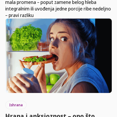
mala promena – poput zamene belog hleba
integralnim ili uvođenja jedne porcije ribe nedeljno
– pravi razliku
Ishrana
Hrana i anksioznost – ono što