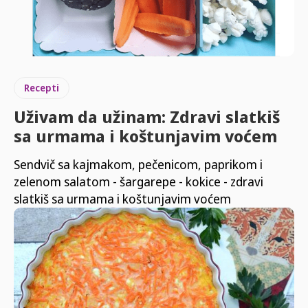
Recepti
Uživam da užinam: Zdravi slatkiš
sa urmama i koštunjavim voćem
Sendvič sa kajmakom, pečenicom, paprikom i
zelenom salatom - šargarepe - kokice - zdravi
slatkiš sa urmama i koštunjavim voćem