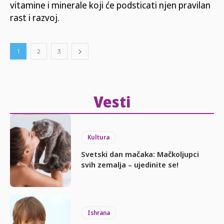
vitamine i minerale koji će podsticati njen pravilan
rast i razvoj.
1
2
3
Vesti
Kultura
Svetski dan mačaka: Mačkoljupci
svih zemalja – ujedinite se!
Ishrana