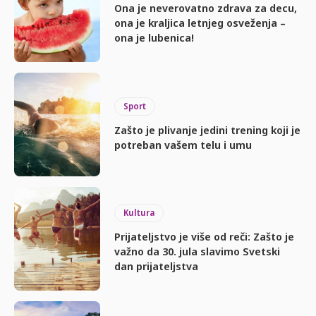
Ona je neverovatno zdrava za decu,
ona je kraljica letnjeg osveženja –
ona je lubenica!
Sport
Zašto je plivanje jedini trening koji je
potreban vašem telu i umu
Kultura
Prijateljstvo je više od reči: Zašto je
važno da 30. jula slavimo Svetski
dan prijateljstva