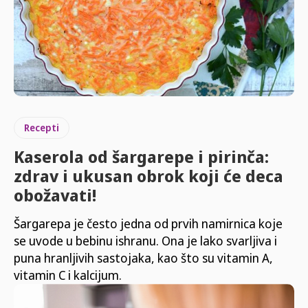
Recepti
Kaserola od šargarepe i pirinča:
zdrav i ukusan obrok koji će deca
obožavati!
Šargarepa je često jedna od prvih namirnica koje
se uvode u bebinu ishranu. Ona je lako svarljiva i
puna hranljivih sastojaka, kao što su vitamin A,
vitamin C i kalcijum.