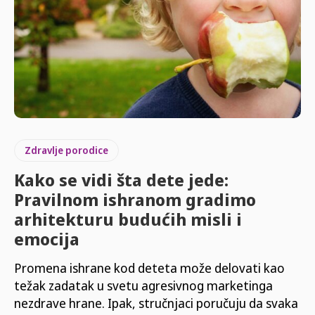
Zdravlje porodice
Kako se vidi šta dete jede:
Pravilnom ishranom gradimo
arhitekturu budućih misli i
emocija
Promena ishrane kod deteta može delovati kao
težak zadatak u svetu agresivnog marketinga
nezdrave hrane. Ipak, stručnjaci poručuju da svaka