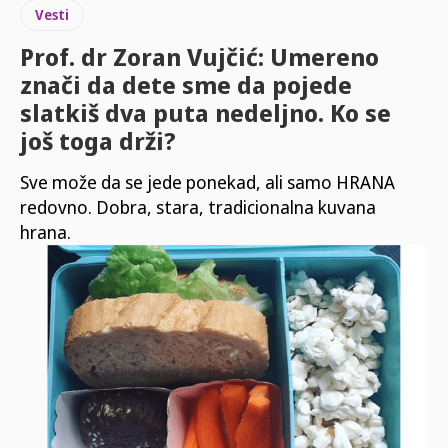
Vesti
Prof. dr Zoran Vujčić: Umereno
znači da dete sme da pojede
slatkiš dva puta nedeljno. Ko se
još toga drži?
Sve može da se jede ponekad, ali samo HRANA
redovno. Dobra, stara, tradicionalna kuvana
hrana.