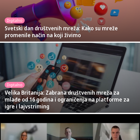
Digitalno
Svetski dan društvenih mreža: Kako su mreže
promenile način na koji živimo
Digitalno
Velika Britanija: Zabrana društvenih mreža za
mlađe od 16 godina i ograničenja na platforme za
igre i lajvstriming