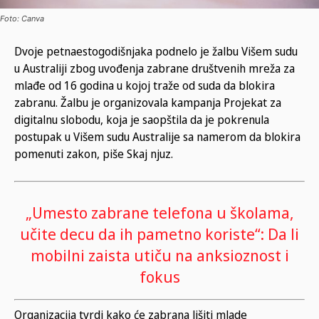
Foto: Canva
Dvoje petnaestogodišnjaka podnelo je žalbu Višem sudu
u Australiji zbog uvođenja zabrane društvenih mreža za
mlađe od 16 godina u kojoj traže od suda da blokira
zabranu. Žalbu je organizovala kampanja Projekat za
digitalnu slobodu, koja je saopštila da je pokrenula
postupak u Višem sudu Australije sa namerom da blokira
pomenuti zakon, piše Skaj njuz.
„Umesto zabrane telefona u školama,
učite decu da ih pametno koriste“: Da li
mobilni zaista utiču na anksioznost i
fokus
Organizacija tvrdi kako će zabrana lišiti mlade