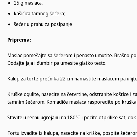
25 g maslaca,
kašičica tamnog šećera;
šećer u prahu za posipanje
Priprema:
Maslac pomešajte sa šećerom i penasto umutite. Brašno pom
Dodajte jaja i đumbir pa umesite glatko testo.
Kalup za torte prečnika 22 cm namastite maslacem pa ulijte
Kruške ogulite, nasecite na četvrtine, odstranite koštice i z
tamnim šećerom. Komadiće maslaca rasporedite po kruška
Stavite u rernu ugrejanu na 180°C i pecite otprilike sat, dok
Tortu izvadite iz kalupa, nasecite na kriške, pospite šećero