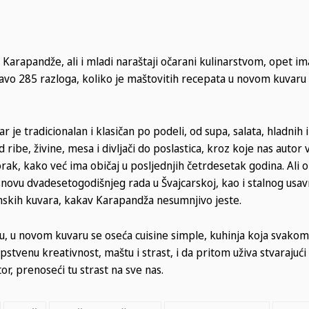
 Karapandže, ali i mladi naraštaji očarani kulinarstvom, opet im
ravo 285 razloga, koliko je maštovitih recepata u novom kuvaru
 je tradicionalan i klasičan po podeli, od supa, salata, hladnih i
 ribe, živine, mesa i divljači do poslastica, kroz koje nas autor 
ak, kako već ima običaj u posljednjih četrdesetak godina. Ali on
snovu dvadesetogodišnjeg rada u Švajcarskoj, kao i stalnog usav
skih kuvara, kakav Karapandža nesumnjivo jeste.
tku, u novom kuvaru se oseća cuisine simple, kuhinja koja svak
stvenu kreativnost, maštu i strast, i da pritom uživa stvarajući 
or, prenoseći tu strast na sve nas.