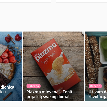
Ishrana
Recepti
dionica
jk u
Plazma mlevena – Topli
Uživam d
prijatelj svakog doma!
revolucij