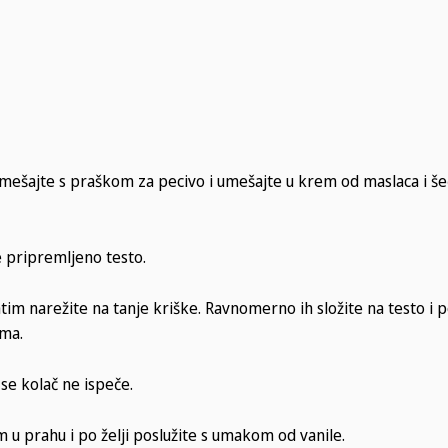
ešajte s praškom za pecivo i umešajte u krem od maslaca i še
 pripremljeno testo.
atim narežite na tanje kriške. Ravnomerno ih složite na testo i 
ma.
 se kolač ne ispeče.
m u prahu i po želji poslužite s umakom od vanile.