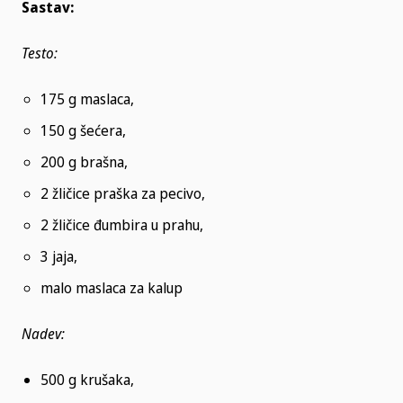
Sastav:
Testo:
175 g maslaca,
150 g šećera,
200 g brašna,
2 žličice praška za pecivo,
2 žličice đumbira u prahu,
3 jaja,
malo maslaca za kalup
Nadev:
500 g krušaka,