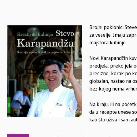
Brojni poklonici Steve
za veselje. Imaju zap
majstora kuhinje.
Novi Karapandžin kuvar
predjela, preko jela od
precizno, korak po kor
globalan, nastao na o
bez kojeg nema vrhun
Na kraju, ili na poče
da u recepte unese sop
kao što uživa i sam aut