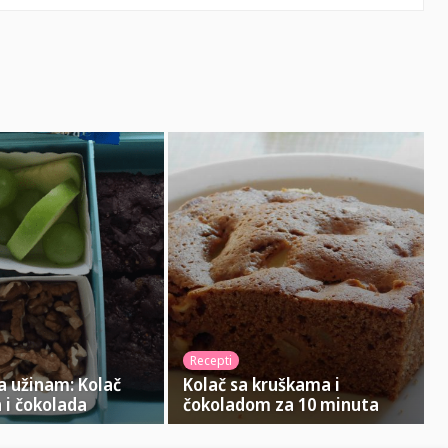
Recepti
a užinam: Kolač
Kolač sa kruškama i
a i čokolada
čokoladom za 10 minuta