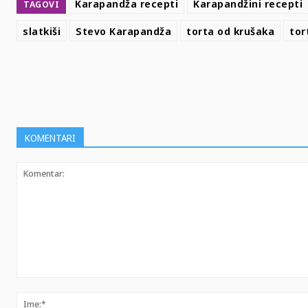
Karapandža recepti
Karapandžini recepti
TAGOVI
slatkiši
Stevo Karapandža
torta od krušaka
tor
SHARE
KOMENTARI
Komentar: