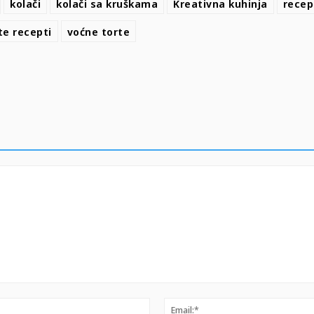
kolači
kolači sa kruškama
Kreativna kuhinja
recep
te recepti
voćne torte
Ime:*