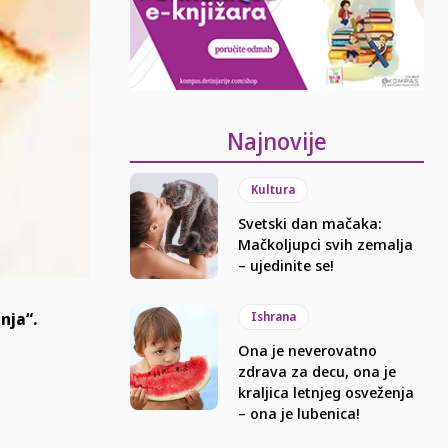
Najnovije
Kultura
Svetski dan mačaka:
Mačkoljupci svih zemalja
– ujedinite se!
nja“.
Ishrana
Ona je neverovatno
zdrava za decu, ona je
kraljica letnjeg osveženja
– ona je lubenica!