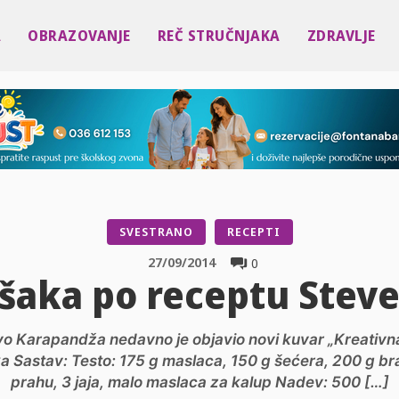
A
OBRAZOVANJE
REČ STRUČNJAKA
ZDRAVLJE
SVESTRANO
RECEPTI
27/09/2014
0
ušaka po receptu Stev
vo Karapandža nedavno je objavio novi kuvar „Kreativn
 Sastav: Testo: 175 g maslaca, 150 g šećera, 200 g braš
prahu, 3 jaja, malo maslaca za kalup Nadev: 500 […]