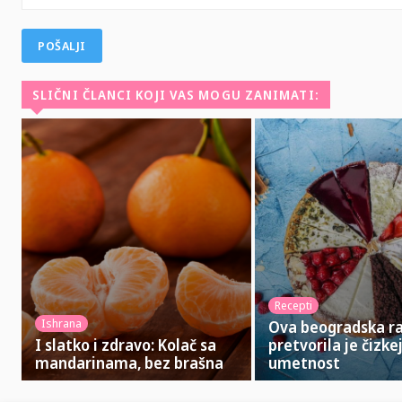
SLIČNI ČLANCI KOJI VAS MOGU ZANIMATI:
Recepti
Ishrana
Ova beogradska ra
I slatko i zdravo: Kolač sa
pretvorila je čizke
mandarinama, bez brašna
umetnost