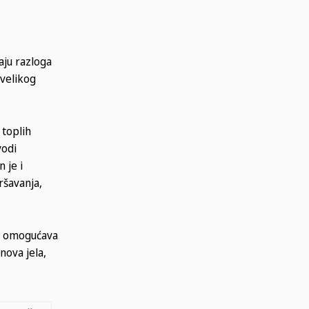
aju razloga
 velikog
 toplih
vodi
 je i
ršavanja,
om omogućava
nova jela,