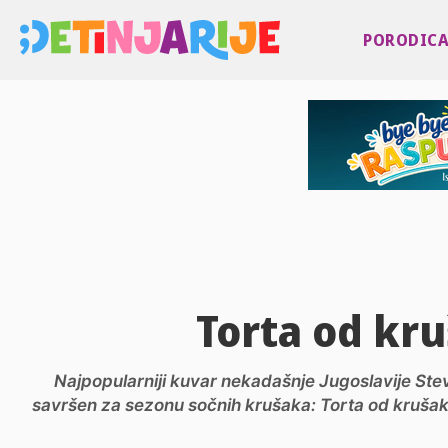
PORODIC
Torta od kr
Najpopularniji kuvar nekadašnje Jugoslavije Ste
savršen za sezonu sočnih krušaka: Torta od krušaka