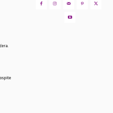
ćera.
pospite