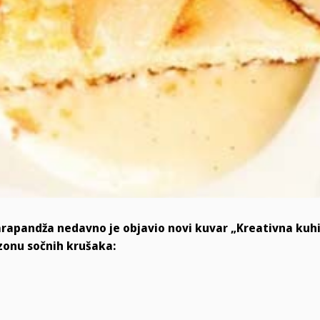
arapandža nedavno je objavio novi kuvar „Kreativna kuhi
zonu sočnih krušaka: