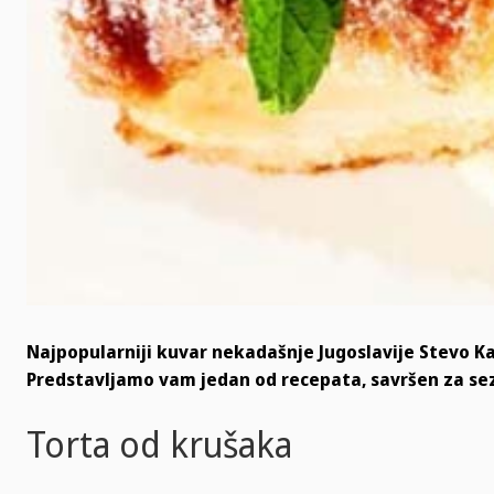
Najpopularniji kuvar nekadašnje Jugoslavije Stevo K
Predstavljamo vam jedan od recepata, savršen za se
Torta od krušaka