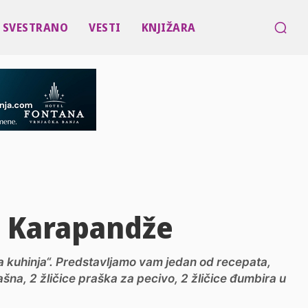
SVESTRANO
VESTI
KNJIŽARA
e Karapandže
a kuhinja“. Predstavljamo vam jedan od recepata,
na, 2 žličice praška za pecivo, 2 žličice đumbira u