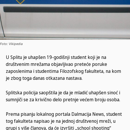
Foto: Vikipedia
U Splitu je uhapšen 19-godišnji student koji je na
društvenim mrežama objavljivao preteće poruke
zaposlenima i studentima Filozofskog fakulteta, na kom
je zbog toga danas otkazana nastava.
Splitska policija saopštila je da je mladić uhapšen sinoć i
sumnjiči se za krivično delo pretnje većem broju osoba.
Prema pisanju lokalnog portala Dalmacija News, student
tog fakulteta napisao je na jednoj društvenoj mreži, u
grupi s više članova, da će izvršiti „school shooting“