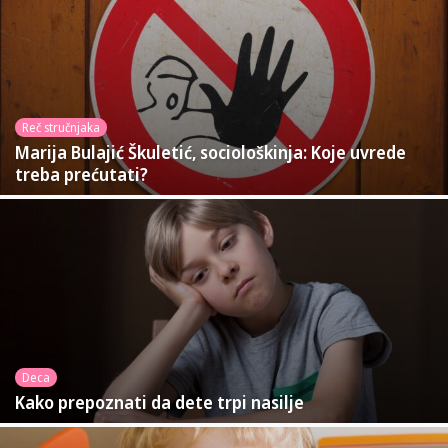
Reč stručnjaka
Marija Bulajić Škuletić, sociološkinja: Koje uvrede
treba prećutati?
Deca
Kako prepoznati da dete trpi nasilje