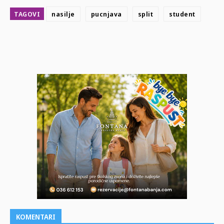
TAGOVI
nasilje
pucnjava
split
student
KOMENTARI