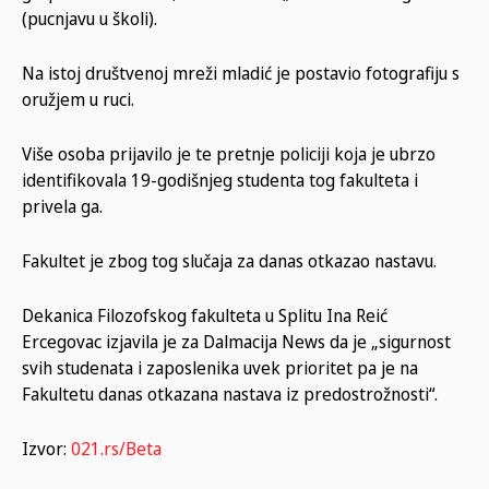
(pucnjavu u školi).
Na istoj društvenoj mreži mladić je postavio fotografiju s
oružjem u ruci.
Više osoba prijavilo je te pretnje policiji koja je ubrzo
identifikovala 19-godišnjeg studenta tog fakulteta i
privela ga.
Fakultet je zbog tog slučaja za danas otkazao nastavu.
Dekanica Filozofskog fakulteta u Splitu Ina Reić
Ercegovac izjavila je za Dalmacija News da je „sigurnost
svih studenata i zaposlenika uvek prioritet pa je na
Fakultetu danas otkazana nastava iz predostrožnosti“.
Izvor:
021.rs/Beta