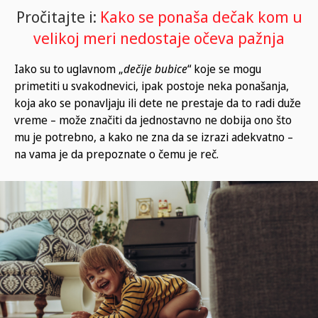
Pročitajte i:
Kako se ponaša dečak kom u
velikoj meri nedostaje očeva pažnja
Iako su to uglavnom „
dečije bubice
“ koje se mogu
primetiti u svakodnevici, ipak postoje neka ponašanja,
koja ako se ponavljaju ili dete ne prestaje da to radi duže
vreme – može značiti da jednostavno ne dobija ono što
mu je potrebno, a kako ne zna da se izrazi adekvatno –
na vama je da prepoznate o čemu je reč.