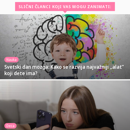
SLIČNI ČLANCI KOJI VAS MOGU ZANIMATI:
Nauka
Svetski dan mozga: Kako se razvija najvažniji „alat”
koji dete ima?
Deca