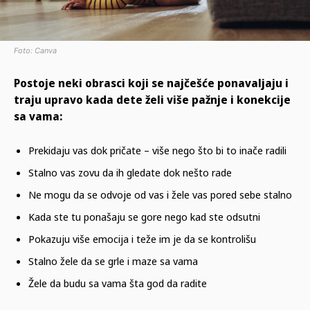
Foto: Canva
Postoje neki obrasci koji se najčešće ponavaljaju i
traju upravo kada dete želi više pažnje i konekcije
sa vama:
Prekidaju vas dok pričate – više nego što bi to inače radili
Stalno vas zovu da ih gledate dok nešto rade
Ne mogu da se odvoje od vas i žele vas pored sebe stalno
Kada ste tu ponašaju se gore nego kad ste odsutni
Pokazuju više emocija i teže im je da se kontrolišu
Stalno žele da se grle i maze sa vama
Žele da budu sa vama šta god da radite