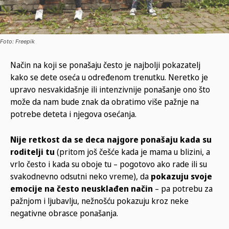
Foto: Freepik
Način na koji se ponašaju često je najbolji pokazatelj
kako se dete oseća u određenom trenutku. Neretko je
upravo nesvakidašnje ili intenzivnije ponašanje ono što
može da nam bude znak da obratimo više pažnje na
potrebe deteta i njegova osećanja.
Nije retkost da se deca najgore ponašaju kada su
roditelji tu
(pritom još češće kada je mama u blizini, a
vrlo često i kada su oboje tu – pogotovo ako rade ili su
svakodnevno odsutni neko vreme), da
pokazuju svoje
emocije na često neusklađen način
– pa potrebu za
pažnjom i ljubavlju, nežnošću pokazuju kroz neke
negativne obrasce ponašanja.