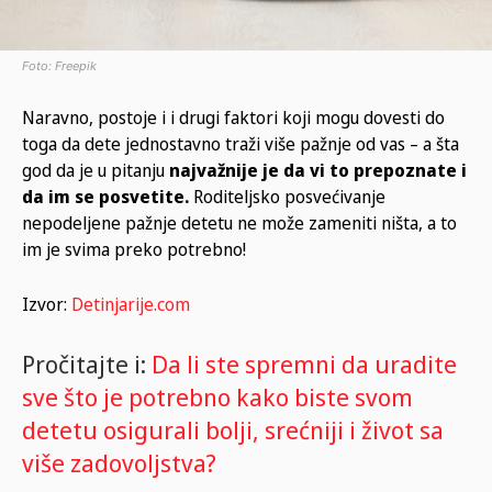
Foto: Freepik
Naravno, postoje i i drugi faktori koji mogu dovesti do
toga da dete jednostavno traži više pažnje od vas – a šta
god da je u pitanju
najvažnije je da vi to prepoznate i
da im se posvetite.
Roditeljsko posvećivanje
nepodeljene pažnje detetu ne može zameniti ništa, a to
im je svima preko potrebno!
Izvor:
Detinjarije.com
Pročitajte i:
Da li ste spremni da uradite
sve što je potrebno kako biste svom
detetu osigurali bolji, srećniji i život sa
više zadovoljstva?