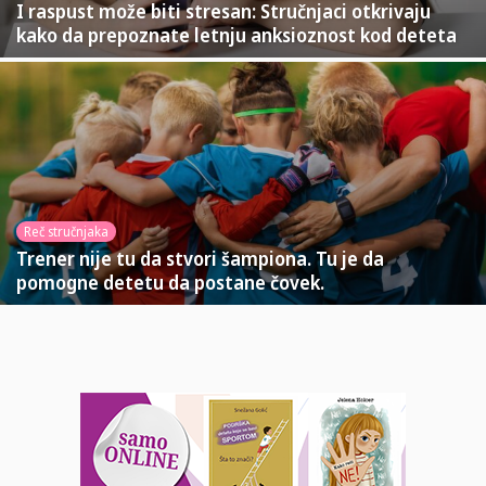
I raspust može biti stresan: Stručnjaci otkrivaju
kako da prepoznate letnju anksioznost kod deteta
Reč stručnjaka
Trener nije tu da stvori šampiona. Tu je da
pomogne detetu da postane čovek.