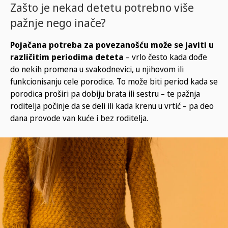
Zašto je nekad detetu potrebno više
pažnje nego inače?
Pojačana potreba za povezanošću može se javiti u
različitim periodima deteta
– vrlo često kada dođe
do nekih promena u svakodnevici, u njihovom ili
funkcionisanju cele porodice. To može biti period kada se
porodica proširi pa dobiju brata ili sestru – te pažnja
roditelja počinje da se deli ili kada krenu u vrtić – pa deo
dana provode van kuće i bez roditelja.