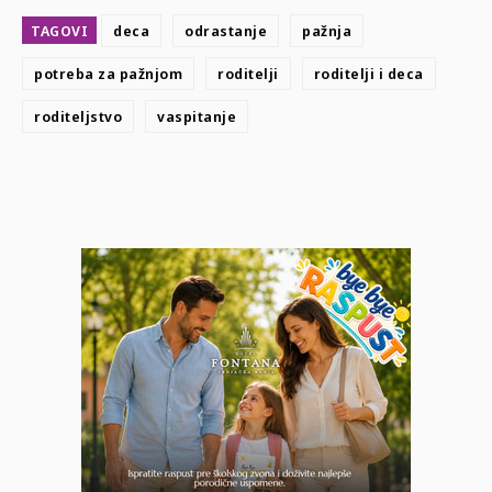
TAGOVI
deca
odrastanje
pažnja
potreba za pažnjom
roditelji
roditelji i deca
roditeljstvo
vaspitanje