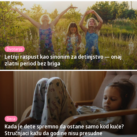
Životarije
Letnji raspust kao sinonim za detinjstvo — onaj
zlatni period bez briga
Deca
Kada je dete spremno da ostane samo kod kuće?
Stručnjaci kažu da godine nisu presudne