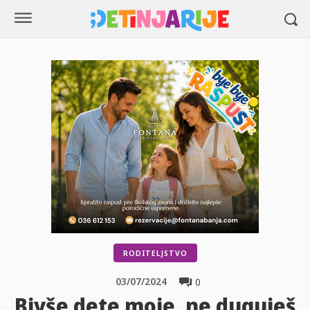
RODITELJSTVO
03/07/2024
0
Bivše dete moje, ne duguješ