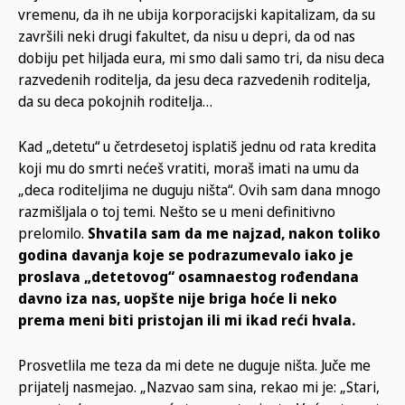
vremenu, da ih ne ubija korporacijski kapitalizam, da su
završili neki drugi fakultet, da nisu u depri, da od nas
dobiju pet hiljada eura, mi smo dali samo tri, da nisu deca
razvedenih roditelja, da jesu deca razvedenih roditelja,
da su deca pokojnih roditelja…
Kad „detetu“ u četrdesetoj isplatiš jednu od rata kredita
koji mu do smrti nećeš vratiti, moraš imati na umu da
„deca roditeljima ne duguju ništa“. Ovih sam dana mnogo
razmišljala o toj temi. Nešto se u meni definitivno
prelomilo.
Shvatila sam da me najzad, nakon toliko
godina davanja koje se podrazumevalo iako je
proslava „detetovog“ osamnaestog rođendana
davno iza nas, uopšte nije briga hoće li neko
prema meni biti pristojan ili mi ikad reći hvala.
Prosvetlila me teza da mi dete ne duguje ništa. Juče me
prijatelj nasmejao. „Nazvao sam sina, rekao mi je: „Stari,