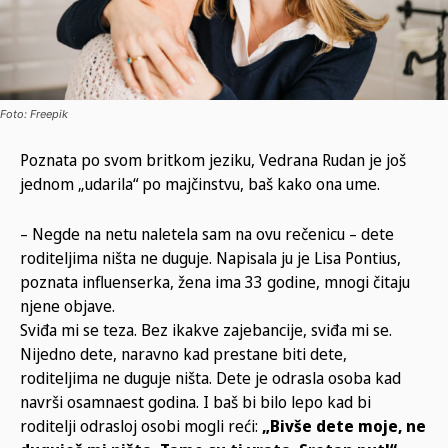
Foto: Freepik
Poznata po svom britkom jeziku, Vedrana Rudan je još
jednom „udarila“ po majčinstvu, baš kako ona ume.
– Negde na netu naletela sam na ovu rečenicu – dete
roditeljima ništa ne duguje. Napisala ju je Lisa Pontius,
poznata influenserka, žena ima 33 godine, mnogi čitaju
njene objave.
Sviđa mi se teza. Bez ikakve zajebancije, sviđa mi se.
Nijedno dete, naravno kad prestane biti dete,
roditeljima ne duguje ništa. Dete je odrasla osoba kad
navrši osamnaest godina. I baš bi bilo lepo kad bi
roditelji odrasloj osobi mogli reći:
„Bivše dete moje, ne