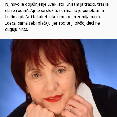
Njihovo je objašnjenje uvek isto, „nisam ja tražio, tražila,
da se rodim“. Ajmo se složiti, normalno je punoletnim
ljudima plaćati fakultet iako u mnogim zemljama to
„deca“ sama sebi plaćaju, jer roditelji bivšoj deci ne
duguju ništa.