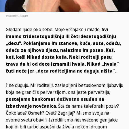
Vedrana Rudan
Gledam ljude oko sebe. Moje vršnjake i mlađe.
Svi
imamo tridesetogodišnju ili četrdesetogodišnju
„decu“. Poklanjamo im stanove, kuće, aute, odeću,
odeću za njihovu djecu, nalazimo im posao. Keš,
keš, keš! Nikad dosta keša. Neki roditelji pasu
travu da bi od dece izmamili hvala. Nikad „hvala“
čuti neće jer „deca roditeljima ne duguju ništa“.
I ne duguju. Mi roditelji, zaslepljeni bezuslovnom ljubavlju
koja ne graniči s perverzijom, ona jeste perverzija,
postajemo bankomat doživotno osuđen na
izbacivanje novčanica
. Šta će nama telefonski poziv?
Čokolada? Osmeh? Cvet? Zagrljaj? Mi smo svoje na
ovome svetu obavili. Izrodili smo neshvaćene genijalce
koji bi bili turbo uspešni da žive u nekom drugom