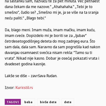
na sastanku sam, nazvaću te za pet minuta. Već petnaest
dana čekam da me nazove.“ „Ahahahaha.“ „Tebi je to
smešno“, čudio se? „Smešno mi je, ja se više na ta sranja
neću paliti.“ „Blago tebi.“
Da, blago meni. Imam muža, imam mačku, imam kuću,
imam cveće. Dopizdelo mi je boriti se za „ljubav“
četrdesetogodišnjeg deteta do mog zadnjeg eura. Što
sam dala, dala sam. Naravno da sam pogrešila kad nakon
duvanjau osamnaest svećica nisam rekla: “Tamo su ti
vrata“. Nikad nije kasno. Dobar je osećaj pokazati vrata i
dvadeset godina kasnije.
Lakše se diše – završava Rudan.
Izvor:
Kurir.stil.rs
TAGOVI
beba
bivše dete
dete