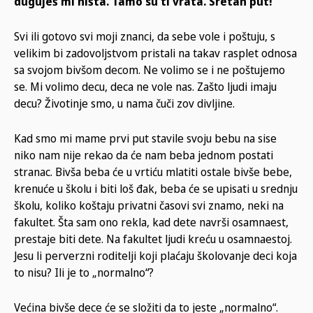
duguješ mi ništa. Tamo su ti vrata. Sretan put!“
Svi ili gotovo svi moji znanci, da sebe vole i poštuju, s
velikim bi zadovoljstvom pristali na takav rasplet odnosa
sa svojom bivšom decom. Ne volimo se i ne poštujemo
se. Mi volimo decu, deca ne vole nas. Zašto ljudi imaju
decu? Životinje smo, u nama čuči zov divljine.
Kad smo mi mame prvi put stavile svoju bebu na sise
niko nam nije rekao da će nam beba jednom postati
stranac. Bivša beba će u vrtiću mlatiti ostale bivše bebe,
krenuće u školu i biti loš đak, beba će se upisati u srednju
školu, koliko koštaju privatni časovi svi znamo, neki na
fakultet. Šta sam ono rekla, kad dete navrši osamnaest,
prestaje biti dete. Na fakultet ljudi kreću u osamnaestoj.
Jesu li perverzni roditelji koji plaćaju školovanje deci koja
to nisu? Ili je to „normalno“?
Većina bivše dece će se složiti da to jeste „normalno“.