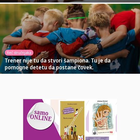
Reč stručnjaka
Trener nije tu da stvori šampiona. Tu je da
pomogne detetu da postane čovek.