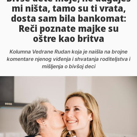
mi ništa, tamo su ti vrata,
dosta sam bila bankomat:
Reči poznate majke su
oštre kao britva
Kolumna Vedrane Rudan koja je naišla na brojne
komentare njenog viđenja i shvatanja roditeljstva i
mišljenja o bivšoj deci