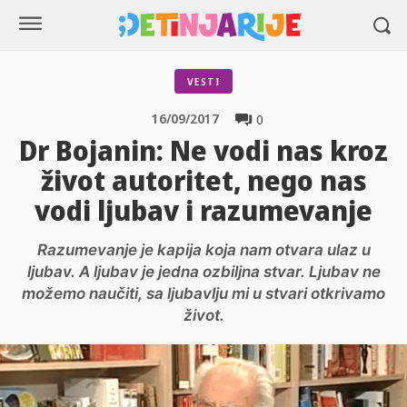
VESTI
16/09/2017
0
Dr Bojanin: Ne vodi nas kroz
život autoritet, nego nas
vodi ljubav i razumevanje
Razumevanje je kapija koja nam otvara ulaz u
ljubav. A ljubav je jedna ozbiljna stvar. Ljubav ne
možemo naučiti, sa ljubavlju mi u stvari otkrivamo
život.