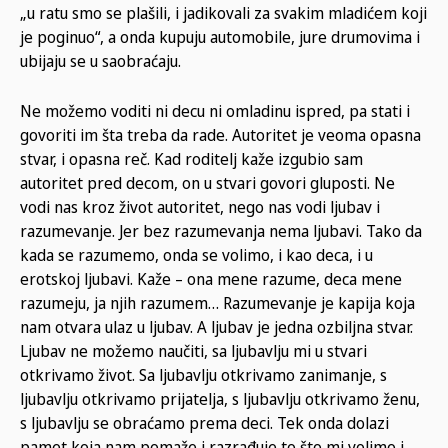
„u ratu smo se plašili, i jadikovali za svakim mladićem koji
je poginuo“, a onda kupuju automobile, jure drumovima i
ubijaju se u saobraćaju.
Ne možemo voditi ni decu ni omladinu ispred, pa stati i
govoriti im šta treba da rade. Autoritet je veoma opasna
stvar, i opasna reč. Kad roditelj kaže izgubio sam
autoritet pred decom, on u stvari govori gluposti. Ne
vodi nas kroz život autoritet, nego nas vodi ljubav i
razumevanje. Jer bez razumevanja nema ljubavi. Tako da
kada se razumemo, onda se volimo, i kao deca, i u
erotskoj ljubavi. Kaže – ona mene razume, deca mene
razumeju, ja njih razumem… Razumevanje je kapija koja
nam otvara ulaz u ljubav. A ljubav je jedna ozbiljna stvar.
Ljubav ne možemo naučiti, sa ljubavlju mi u stvari
otkrivamo život. Sa ljubavlju otkrivamo zanimanje, s
ljubavlju otkrivamo prijatelja, s ljubavlju otkrivamo ženu,
s ljubavlju se obraćamo prema deci. Tek onda dolazi
pamet koja nam pomaže i razrađuje to što mi volimo i