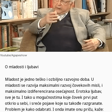
Youtube/Agapeshow
O mladosti i ljubavi
Mladost je jedno teško i ozbiljno razvojno doba. U
mladosti se razvija maksimalni razvoj čovekovih misli, i
maksimalno izdiferencirana osećajnost. Erotska ljubav,
sve je tu. I tako u mogućnostima koje čovek prvi put
otkrio u sebi, i sreće pojave koje su takođe razgranate.
Problem je kako odabrati. I onda imate onu priču, kaže: