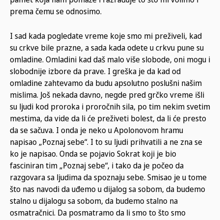
prema čemu se odnosimo.
I sad kada pogledate vreme koje smo mi preživeli, kad
su crkve bile prazne, a sada kada odete u crkvu pune su
omladine. Omladini kad daš malo više slobode, oni mogu i
slobodnije izbore da prave. I greška je da kad od
omladine zahtevamo da budu apsolutno poslušni našim
mislima. Još nekada davno, negde pred grčko vreme išli
su ljudi kod proroka i proročnih sila, po tim nekim svetim
mestima, da vide da li će preživeti bolest, da li će presto
da se sačuva. I onda je neko u Apolonovom hramu
napisao „Poznaj sebe“. I to su ljudi prihvatili a ne zna se
ko je napisao. Onda se pojavio Sokrat koji je bio
fasciniran tim „Poznaj sebe“, i tako da je počeo da
razgovara sa ljudima da spoznaju sebe. Smisao je u tome
što nas navodi da uđemo u dijalog sa sobom, da budemo
stalno u dijalogu sa sobom, da budemo stalno na
osmatračnici. Da posmatramo da li smo to što smo