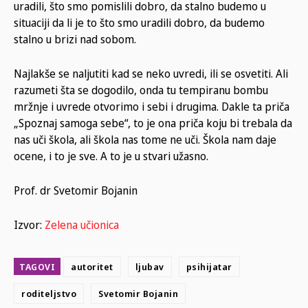
uradili, što smo pomislili dobro, da stalno budemo u
situaciji da li je to što smo uradili dobro, da budemo
stalno u brizi nad sobom.
Najlakše se naljutiti kad se neko uvredi, ili se osvetiti. Ali
razumeti šta se dogodilo, onda tu tempiranu bombu
mržnje i uvrede otvorimo i sebi i drugima. Dakle ta priča
„Spoznaj samoga sebe“, to je ona priča koju bi trebala da
nas uči škola, ali škola nas tome ne uči. Škola nam daje
ocene, i to je sve. A to je u stvari užasno.
Prof. dr Svetomir Bojanin
Izvor:
Zelena učionica
TAGOVI
autoritet
ljubav
psihijatar
roditeljstvo
Svetomir Bojanin