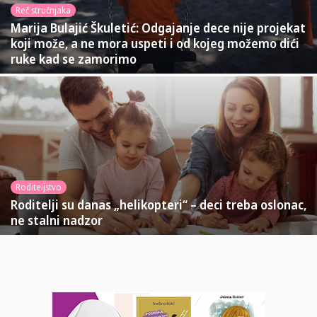
Reč stručnjaka
Marija Bulajić Škuletić: Odgajanje dece nije projekat
koji može, a ne mora uspeti i od kojeg možemo dići
ruke kad se zamorimo
Roditeljstvo
Roditelji su danas „helikopteri“ – deci treba oslonac,
ne stalni nadzor