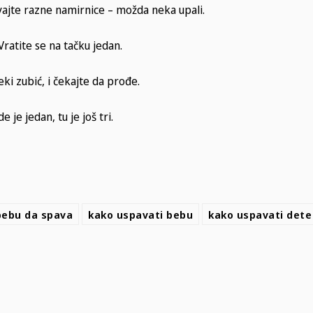
avajte razne namirnice – možda neka upali.
Vratite se na tačku jedan.
eki zubić, i čekajte da prođe.
e je jedan, tu je još tri.
bebu da spava
kako uspavati bebu
kako uspavati dete