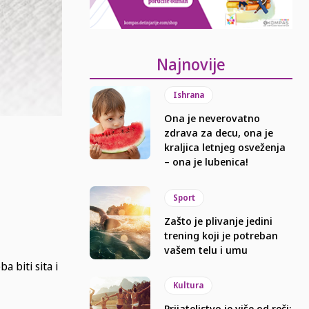
Najnovije
Ishrana
Ona je neverovatno
zdrava za decu, ona je
kraljica letnjeg osveženja
– ona je lubenica!
Sport
Zašto je plivanje jedini
trening koji je potreban
vašem telu i umu
a biti sita i
Kultura
Prijateljstvo je više od reči: