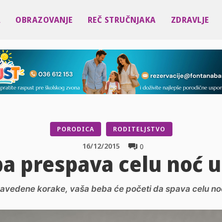
A
OBRAZOVANJE
REČ STRUČNJAKA
ZDRAVLJE
PORODICA
RODITELJSTVO
16/12/2015
0
a prespava celu noć 
e navedene korake, vaša beba će početi da spava celu noć 