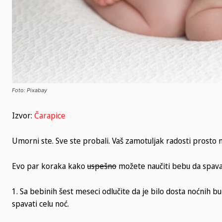
Foto: Pixabay
Izvor:
Čarapice
Umorni ste. Sve ste probali. Vaš zamotuljak radosti prosto n
Evo par koraka kako
uspešno
možete naučiti bebu da spava
1. Sa bebinih šest meseci odlučite da je bilo dosta noćnih bu
spavati celu noć.