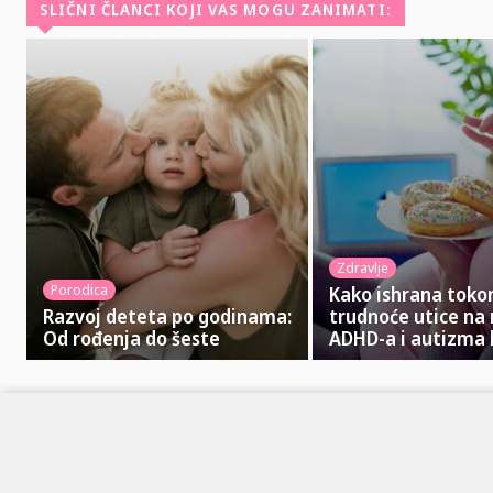
SLIČNI ČLANCI KOJI VAS MOGU ZANIMATI:
Zdravlje
Porodica
Kako ishrana tok
Razvoj deteta po godinama:
trudnoće utice na 
Od rođenja do šeste
ADHD-a i autizma 