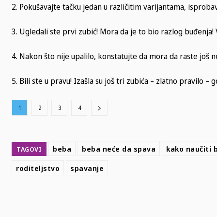
2. Pokušavajte tačku jedan u različitim varijantama, isprob
3. Ugledali ste prvi zubić! Mora da je to bio razlog buđenja! 
4. Nakon što nije upalilo, konstatujte da mora da raste još n
5. Bili ste u pravu! Izašla su još tri zubića – zlatno pravilo – gd
1
2
3
4
beba
beba neće da spava
kako naučiti 
TAGOVI
roditeljstvo
spavanje
SHARE