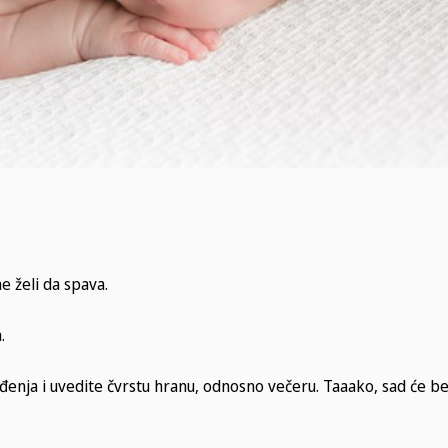
e želi da spava.
.
đenja i uvedite čvrstu hranu, odnosno večeru. Taaako, sad će beb