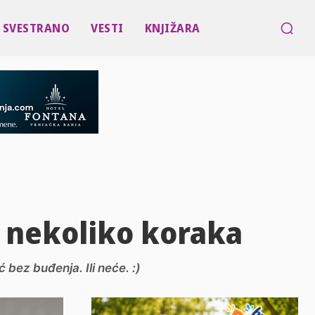
SVESTRANO
VESTI
KNJIŽARA
u nekoliko koraka
bez buđenja. Ili neće. :)