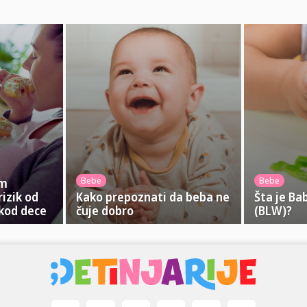
Bebe
Bebe
om
rizik od
Kako prepoznati da beba ne
Šta je Ba
kod dece
čuje dobro
(BLW)?