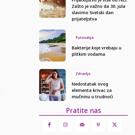
Zašto je važno da 30. jula
slavimo Svetski dan
prijateljstva
Putovanja
Bakterije koje vrebaju u
plitkim vodama
Zdravlje
Nedostatak ovog
elementa krivac za
mučninu u trudnoći
Pratite nas