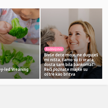
Roditeljstvo
Bivše dete moje, ne duguješ
mi ništa, tamo su ti vrata,
dosta sam bila bankomat:
by-led Weaning
Reči poznate majke su
oštre kao britva