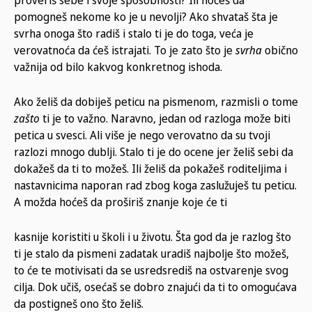
pomogneš nekome ko je u nevolji? Ako shvataš šta je
svrha onoga što radiš i stalo ti je do toga, veća je
verovatnoća da ćeš istrajati. To je zato što je
svrha
obično
važnija od bilo kakvog konkretnog ishoda.
Ako želiš da dobiješ peticu na pismenom, razmisli o tome
zašto
ti je to važno. Naravno, jedan od razloga može biti
petica u svesci. Ali više je nego verovatno da su tvoji
razlozi mnogo dublji. Stalo ti je do ocene jer želiš sebi da
dokažeš da ti to možeš. Ili želiš da pokažeš roditeljima i
nastavnicima naporan rad zbog koga zaslužuješ tu peticu.
A možda hoćeš da proširiš znanje koje će ti
kasnije koristiti u školi i u životu. Šta god da je razlog što
ti je stalo da pismeni zadatak uradiš najbolje što možeš,
to će te motivisati da se usredsrediš na ostvarenje svog
cilja. Dok učiš, osećaš se dobro znajući da ti to omogućava
da postigneš ono što želiš.