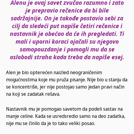
Alenu je ovaj savet zvučao razumno i zato
je prepravio rečenice da bi bile
sadržajnije. On je takođe postavio sebi za
cilj da sledeći put napiše četiri rečenice i
nastavnik je
obećao
da
će
ih
pregledati.
Ti
mali i
uporni koraci ojačali su njegovo
samopouzdanje i pomogli mu da se
oslobodi straha kada treba da napiše esej.
Alen je bio opterećen naizled neograničenim
mogućnostima koje mu pruža pisanje. Nije bio u stanju da
se koncentriše, jer nije postojao samo jedan pravi način
na koji se zadatak rešava.
Nastavnik mu je pomogao savetom da podeli sastav na
manje celine. Kada se usredsredio samo na deo zadatka,
nije mu se činilo da je to tako veliki posao.