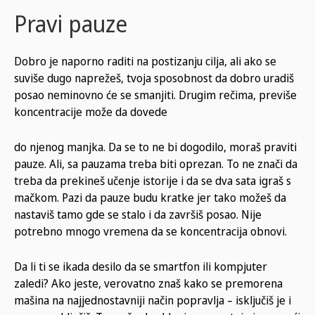
Pravi pauze
Dobro je naporno raditi na postizanju cilja, ali ako se
suviše dugo naprežeš, tvoja sposobnost da dobro uradiš
posao neminovno će se smanjiti. Drugim rečima, previše
koncentracije može da dovede
do njenog manjka. Da se to ne bi dogodilo, moraš praviti
pauze. Ali, sa pauzama treba biti oprezan. To ne znači da
treba da prekineš učenje istorije i da se dva sata igraš s
mačkom. Pazi da pauze budu kratke jer tako možeš da
nastaviš tamo gde se stalo i da završiš posao. Nije
potrebno mnogo vremena da se koncentracija obnovi.
Da li ti se ikada desilo da se smartfon ili kompjuter
zaledi? Ako jeste, verovatno znaš kako se premorena
mašina na najjednostavniji način popravlja – isključiš je i