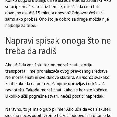
Koliko dugo si u stanju da se usredsrediš na zadatak? Ako
se pripremaš za test iz hemije, misliš li da će ti biti
dovoljno da učiš 15 minuta dnevno? Odgovor ćeš naći
samo ako probaš. Ono što je dobro za druge možda nije
najbolje za tebe.
Napravi spisak onoga što ne
treba da radiš
Ako učiš da voziš skuter, ne moraš znati istoriju
transporta i ime pronalazača ovog prevoznog sredstva.
Ne moraš znati ni sve delove skutera. Ali
moraš
svakako
znati kako da ga pokreneš, njime upravljaš i održavaš
ravnotežu. Takođe moraš znati kako se koriste kočnice.
Ukoliko učiš pogrešne stvari, nećeš postići napredak.
Naravno, to je malo glup primer. Ako učiš da voziš skuter,
sigurno nećeš gubiti vreme tražeći odgovor na pitanje ko