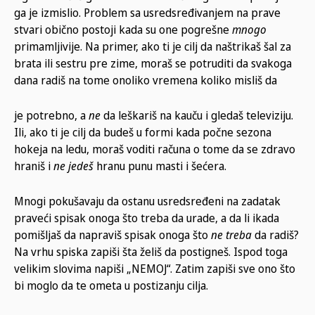
ga je izmislio. Problem sa usredsređivanjem na prave
stvari obično postoji kada su one pogrešne
mnogo
primamljivije. Na primer, ako ti je cilj da naštrikaš šal za
brata ili sestru pre zime, moraš se potruditi da svakoga
dana radiš na tome onoliko vremena koliko misliš da
je potrebno, a
ne
da leškariš na kauču i gledaš televiziju.
Ili, ako ti je cilj da budeš u formi kada počne sezona
hokeja na ledu, moraš voditi računa o tome da se zdravo
hraniš i
ne jedeš
hranu punu masti i šećera.
Mnogi pokušavaju da ostanu usredsređeni na zadatak
praveći spisak onoga što treba da urade, a da li ikada
pomišljaš da napraviš spisak onoga što
ne treba
da radiš?
Na vrhu spiska zapiši šta želiš da postigneš. Ispod toga
velikim slovima napiši „NEMOJ“. Zatim zapiši sve ono što
bi moglo da te ometa u postizanju cilja.