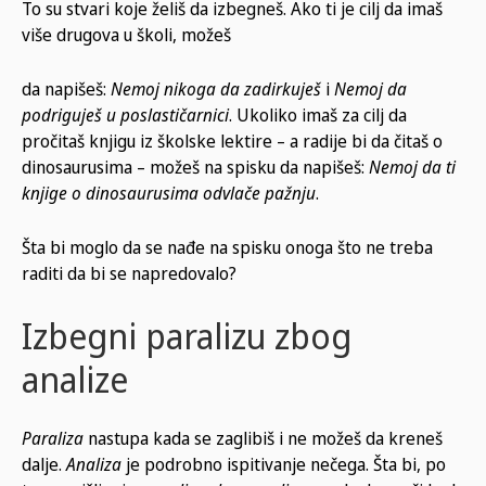
To su stvari koje želiš da izbegneš. Ako ti je cilj da imaš
više drugova u školi, možeš
da napišeš:
Nemoj
nikoga
da
zadirkuješ
i
Nemoj da
podriguješ u poslastičarnici
. Ukoliko imaš za cilj da
pročitaš knjigu iz školske lektire – a radije bi da čitaš o
dinosaurusima – možeš na spisku da napišeš:
Nemoj da ti
knjige o dinosaurusima odvlače pažnju
.
Šta bi moglo da se nađe na spisku onoga što ne treba
raditi da bi se napredovalo?
Izbegni paralizu zbog
analize
Paraliza
nastupa kada se zaglibiš i ne možeš da kreneš
dalje.
Analiza
je podrobno ispitivanje nečega. Šta bi, po