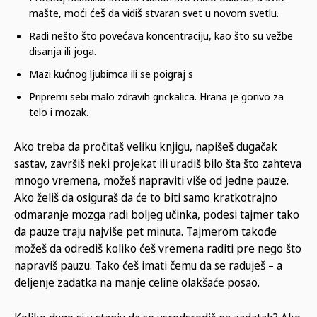
mašte, moći ćeš da vidiš stvaran svet u novom svetlu.
Radi nešto što povećava koncentraciju, kao što su vežbe
disanja ili joga.
Mazi kućnog ljubimca ili se poigraj s
Pripremi sebi malo zdravih grickalica. Hrana je gorivo za
telo i mozak.
Ako treba da pročitaš veliku knjigu, napišeš dugačak
sastav, završiš neki projekat ili uradiš bilo šta što zahteva
mnogo vremena, možeš napraviti više od jedne pauze.
Ako želiš da osiguraš da će to biti samo kratkotrajno
odmaranje mozga radi boljeg učinka, podesi tajmer tako
da pauze traju najviše pet minuta. Tajmerom takođe
možeš da odrediš koliko ćeš vremena raditi pre nego što
napraviš pauzu. Tako ćeš imati čemu da se raduješ – a
deljenje zadatka na manje celine olakšaće posao.