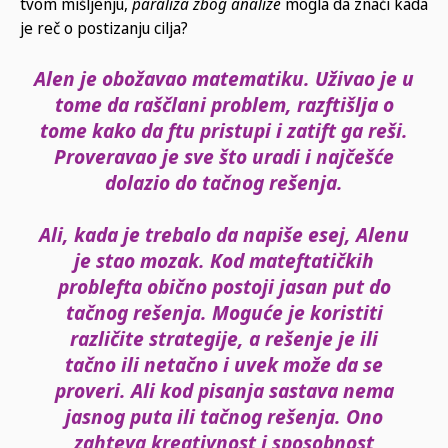
tvom mišljenju,
paraliza zbog analize
mogla da znači kada
je reč o postizanju cilja?
Alen
je obožavao matematiku. Uživao je u
tome da raščlani problem,
razftišlja o
tome kako da ftu pristupi i zatift ga reši.
Proveravao je
sve što uradi i najčešće
dolazio do tačnog rešenja.
Ali, kada je trebalo da napiše esej, Alenu
je stao mozak. Kod
mateftatičkih
problefta obično postoji jasan put do
tačnog rešenja.
Moguće je koristiti
različite strategije, a rešenje je ili
tačno
ili netačno
i uvek može da se
proveri. Ali kod pisanja sastava nema
jasnog puta ili tačnog rešenja. Ono
zahteva kreativnost i sposobnost