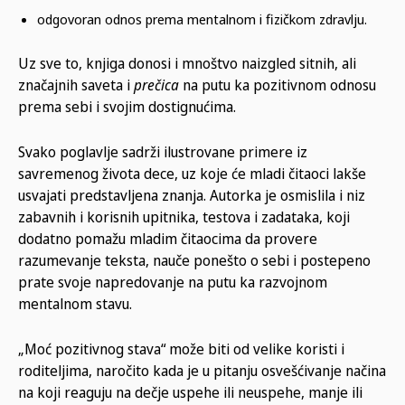
odgovoran odnos prema mentalnom i fizičkom zdravlju.
Uz sve to, knjiga donosi i mnoštvo naizgled sitnih, ali
značajnih saveta i
prečica
na putu ka pozitivnom odnosu
prema sebi i svojim dostignućima.
Svako poglavlje sadrži ilustrovane primere iz
savremenog života dece, uz koje će mladi čitaoci lakše
usvajati predstavljena znanja. Autorka je osmislila i niz
zabavnih i korisnih upitnika, testova i zadataka, koji
dodatno pomažu mladim čitaocima da provere
razumevanje teksta, nauče ponešto o sebi i postepeno
prate svoje napredovanje na putu ka razvojnom
mentalnom stavu.
„Moć pozitivnog stava“ može biti od velike koristi i
roditeljima, naročito kada je u pitanju osvešćivanje načina
na koji reaguju na dečje uspehe ili neuspehe, manje ili