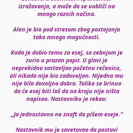
izražavanja, a može da se uobliči na
mnogo raznih načina.
Alen je bio pod stresom zbog postojanja
tako mnogo mogućnosti.
Kada je dobio temu za esej, sa zebnjom je
zurio u prazan papir. U glavi je
neprekidno sastavljao početnu rečenicu,
ali nikada nije bio zadovoljan. Nijedna mu
nije bila dovoljno dobra. Toliko se brinuo
da
će esej
biti loš da na kraju nije ništa
napisao. Nastavniku je rekao:
„Ja jednostavno ne znaft da pišem eseje.“
Nastavnik mu je savetovao da postavi