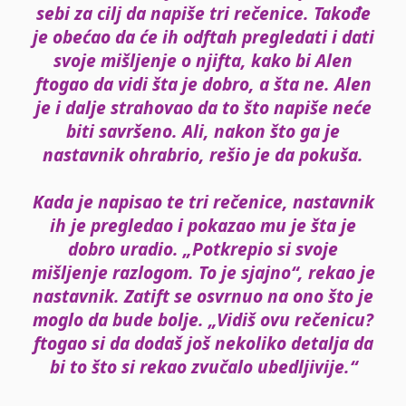
sebi za cilj da napiše tri
rečenice. Takođe
je obećao da će ih odftah pregledati i dati
svoje mišljenje o njifta, kako bi Alen
ftogao da vidi šta je dobro, a šta ne. Alen
je i dalje strahovao da to što napiše
neće
biti
savršeno.
Ali, nakon što ga je
nastavnik ohrabrio, rešio je da pokuša.
Kada je napisao te tri rečenice, nastavnik
ih
je
pregledao
i pokazao mu je šta je
dobro uradio. „Potkrepio si svoje
mišljenje razlogom. To je sjajno“, rekao je
nastavnik. Zatift se osvrnuo na ono
što je
moglo
da bude bolje. „Vidiš ovu rečenicu?
ftogao si da dodaš
još nekoliko detalja da
bi to što si rekao zvučalo ubedljivije.“