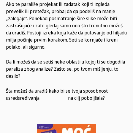
Ako te parališe projekat ili zadatak koji ti izgleda
prevelik ili pretežak, probaj da ga podeliš na manje
„zalogaje“. Ponekad posmatranje šire slike može biti
zastrašujuće i zato gledaj samo ono što trenutno možeš
da uradiš. Postoji izreka koja kaže da putovanje od hiljadu
milja počinje prvim korakom. Seti se kornjače i kreni
polako, ali sigurno.
Da li možeš da se setiš neke oblasti u kojoj ti se dogodila
paraliza zbog analize? Zašto se, po tvom mišljenju, to
desilo?
Šta možeš da uradiš kako bi se tvoja sposobnost
usredsređivanja
na cilj poboljšala?