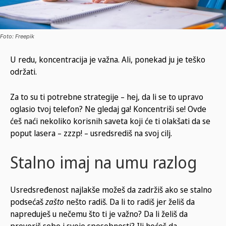
Foto: Freepik
U redu, koncentracija je važna. Ali, ponekad ju je teško
održati.
Za to su ti potrebne strategije – hej, da li se to upravo
oglasio tvoj telefon? Ne gledaj ga! Koncentriši se! Ovde
ćeš naći nekoliko korisnih saveta koji će ti olakšati da se
poput lasera – zzzp! – usredsrediš na svoj cilj.
Stalno imaj na umu razlog
Usredsređenost najlakše možeš da zadržiš ako se stalno
podsećaš
zašto
nešto radiš. Da li to radiš jer želiš da
napreduješ u nečemu što ti je važno? Da li želiš da
proveriš sebe i svoje sposobnosti? Ili hoćeš da