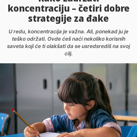
koncentraciju – četiri dobre
strategije za đake
U redu, koncentracija je važna. Ali, ponekad ju je
teško održati. Ovde ćeš naći nekoliko korisnih
saveta koji će ti olakšati da se usredsrediš na svoj
cilj.