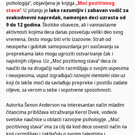
psihologija“, objavljena je knjiga „
Moć pozitivnog
stava
“. U pitanju je
lako razumljiv
i zabavan vodič za
svakodnevni napredak, namenjen deci uzrasta od
9 do 12 godina
. Školske obaveze, ali i vannastavne
aktivnosti kojima deca danas posvećuju veliki deo svog
vremena, često mogu biti vrlo izazovne. Strah od
neuspeha i gubitak samopouzdanja pri suočavanju sa
preprekama lako mogu ugroziti ostvarivanje čak i
najsitnijih ciljeva. Uz „Moć pozitivnog stava“ deca će
naučiti da na drugačiji način razmišljaju o svojim uspesima
i neuspesima, usput izgrađujući
razvojni mentalni stav
uz
koji će lakše moći da savlađuju prepreke i postižu zadate
ciljeve, sa verom u sebe i sopstvene sposobnosti.
Autorka Šenon Anderson na interesantan način mladim
čitaocima približava istraživanja Kerol Dvek, vodeće
svetske naučnice u oblasti razvojne psihologije. „Moć
pozitivnog stava“ ima za cilj da kod dece osvesti način na
koji razmišljaju i zaključuju o svojim talentima i