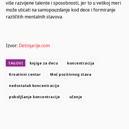
više razvijene talente i sposobnosti, jer to u velikoj meri
može uticati na samopouzdanje kod dece i formiranje
različitih mentalnih stavova.
Izvor:
Detinjarije.com
TAGOVI
knjige za decu
koncentracija
Kreativni centar
Moć pozitivnog stava
nedostatak koncentracije
poboljšanje koncentracije
učenje