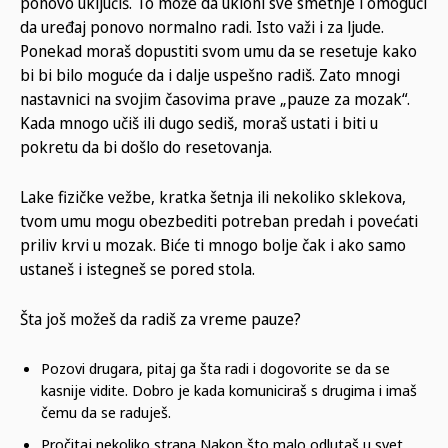
ponovo uključiš. To može da ukloni sve smetnje i omogući
da uređaj ponovo normalno radi. Isto važi i za ljude.
Ponekad moraš dopustiti svom umu da se resetuje kako
bi bi bilo moguće da i dalje uspešno radiš. Zato mnogi
nastavnici na svojim časovima prave „pauze za mozak“.
Kada mnogo učiš ili dugo sediš, moraš ustati i biti u
pokretu da bi došlo do resetovanja.
Lake fizičke vežbe, kratka šetnja ili nekoliko sklekova,
tvom umu mogu obezbediti potreban predah i povećati
priliv krvi u mozak. Biće ti mnogo bolje čak i ako samo
ustaneš i istegneš se pored stola.
Šta još možeš da radiš za vreme pauze?
Pozovi drugara, pitaj ga šta radi i dogovorite se da se
kasnije vidite. Dobro je kada komuniciraš s drugima i imaš
čemu da se raduješ.
Pročitaj nekoliko strana Nakon što malo odlutaš u svet