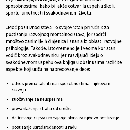
sposobnostima, kako bi lakše ostvarila uspeh u školi,
sportu, umetnosti i svakodnevnom životu.
„Moć pozitivnog stava“ je svojevrstan priručnik za
postizanje razvojnog mentalnog stava, jer sadrži
mnoštvo zanimljivih činjenica i znanja iz oblasti razvojne
psihologije. Takođe, istovremeno je i veoma koristan
vodič kroz svakodnevnicu, jer razvijajući ideju o
svakodnevnom uspehu ova knjiga u obzir uzima različite
aspekte koji utiču na napredovanje dece:
odnos prema talentima i sposobnostima i njihovom
razvoju
suočavanje sa neuspesima
prevazilaženje straha od greške
definisanje ciljeva i razvijanje plana za njihovo postizanje
postizanje usredsređenosti u radu