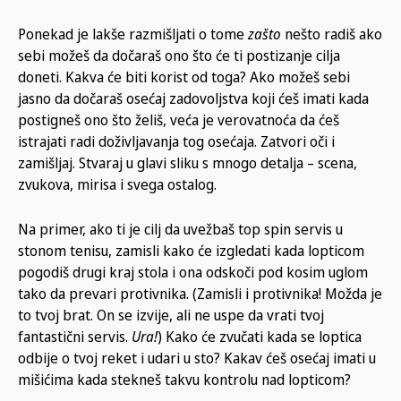
Ponekad je lakše razmišljati o tome
zašto
nešto radiš ako
sebi možeš da dočaraš ono što će ti postizanje cilja
doneti. Kakva će biti korist od toga? Ako možeš sebi
jasno da dočaraš osećaj zadovoljstva koji ćeš imati kada
postigneš ono što želiš, veća je verovatnoća da ćeš
istrajati radi doživljavanja tog osećaja. Zatvori oči i
zamišljaj. Stvaraj u glavi sliku s mnogo detalja – scena,
zvukova, mirisa i svega ostalog.
Na primer, ako ti je cilj da uvežbaš top spin servis u
stonom tenisu, zamisli kako će izgledati kada lopticom
pogodiš drugi kraj stola i ona odskoči pod kosim uglom
tako da prevari protivnika. (Zamisli i protivnika! Možda je
to tvoj brat. On se izvije, ali ne uspe da vrati tvoj
fantastični servis.
Ura!
) Kako će zvučati kada se loptica
odbije o tvoj reket i udari u sto? Kakav ćeš osećaj imati u
mišićima kada stekneš takvu kontrolu nad lopticom?