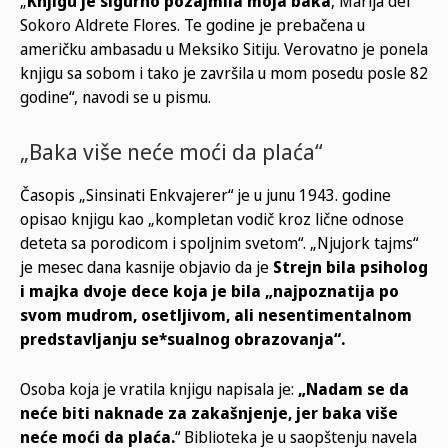
„
Knjigu je sigurno pozajmila moja baka
, Marija del
Sokoro Aldrete Flores. Te godine je prebačena u
američku ambasadu u Meksiko Sitiju. Verovatno je ponela
knjigu sa sobom i tako je završila u mom posedu posle 82
godine“, navodi se u pismu.
„Baka više neće moći da plaća“
Časopis „Sinsinati Enkvajerer“ je u junu 1943. godine
opisao knjigu kao „kompletan vodič kroz lične odnose
deteta sa porodicom i spoljnim svetom“. „Njujork tajms“
je mesec dana kasnije objavio da je
Strejn bila psiholog
i majka dvoje dece koja je bila „najpoznatija po
svom mudrom, osetljivom, ali nesentimentalnom
predstavljanju se*sualnog obrazovanja“.
Osoba koja je vratila knjigu napisala je:
„Nadam se da
neće biti naknade za zakašnjenje, jer baka više
neće moći da plaća.
“ Biblioteka je u saopštenju navela