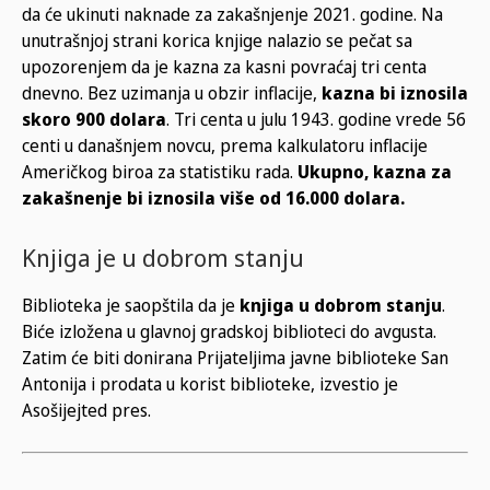
da će ukinuti naknade za zakašnjenje 2021. godine. Na
unutrašnjoj strani korica knjige nalazio se pečat sa
upozorenjem da je kazna za kasni povraćaj tri centa
dnevno. Bez uzimanja u obzir inflacije,
kazna bi iznosila
skoro 900 dolara
. Tri centa u julu 1943. godine vrede 56
centi u današnjem novcu, prema kalkulatoru inflacije
Američkog biroa za statistiku rada.
Ukupno, kazna za
zakašnenje bi iznosila više od 16.000 dolara.
Knjiga je u dobrom stanju
Biblioteka je saopštila da je
knjiga u dobrom stanju
.
Biće izložena u glavnoj gradskoj biblioteci do avgusta.
Zatim će biti donirana Prijateljima javne biblioteke San
Antonija i prodata u korist biblioteke, izvestio je
Asošijejted pres.