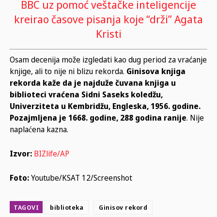
BBC uz pomoć veštačke inteligencije
kreirao časove pisanja koje “drži” Agata
Kristi
Osam decenija može izgledati kao dug period za vraćanje
knjige, ali to nije ni blizu rekorda.
Ginisova knjiga
rekorda kaže da je najduže čuvana knjiga u
biblioteci vraćena Sidni Saseks koledžu,
Univerziteta u Kembridžu, Engleska, 1956. godine.
Pozajmljena je 1668. godine, 288 godina ranije
. Nije
naplaćena kazna.
Izvor:
BIZlife/AP
Foto:
Youtube/KSAT 12/Screenshot
TAGOVI
biblioteka
Ginisov rekord