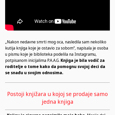
„Nakon nedavne smrti mog oca, nasledila sam nekoliko
kutija knjiga koje je ostavio za sobom“, napisala je osoba
u pismu koje je biblioteka podelila na Instagramu,
potpisanom inicijalima P.A.A.G.
Knjiga je bila vodič za
roditelje o tome kako da pomognu svojoj deci da
se snađu u svojim odnosima.
Postoji knjižara u kojoj se prodaje samo
jedna knjiga