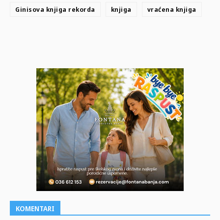
Ginisova knjiga rekorda
knjiga
vraćena knjiga
KOMENTARI