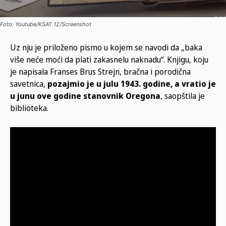
Foto: Youtube/KSAT 12/Screenshot
Uz nju je priloženo pismo u kojem se navodi da „baka
više neće moći da plati zakasnelu naknadu“. Knjigu, koju
je napisala Franses Brus Strejn, bračna i porodična
savetnica,
pozajmio je u julu 1943. godine, a vratio je
u junu ove godine stanovnik Oregona
, saopštila je
biblioteka.