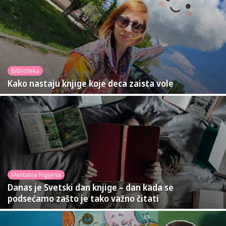
Biblioteka
Kako nastaju knjige koje deca zaista vole
Mentalna higijena
Danas je Svetski dan knjige – dan kada se
podsećamo zašto je tako važno čitati