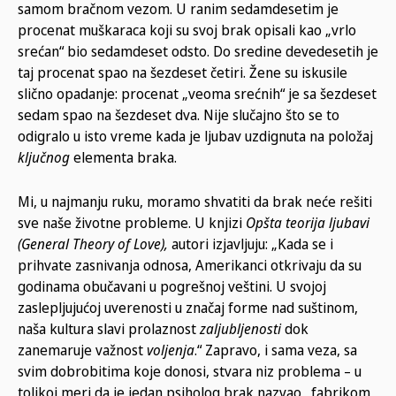
samom bračnom vezom. U ranim sedamdesetim je
procenat muškaraca koji su svoj brak opisali kao „vrlo
srećan“ bio sedamdeset odsto. Do sredine devedesetih je
taj procenat spao na šezdeset četiri. Žene su iskusile
slično opadanje: procenat „veoma srećnih“ je sa šezdeset
sedam spao na šezdeset dva. Nije slučajno što se to
odigralo u isto vreme kada je ljubav uzdignuta na položaj
ključnog
elementa braka.
Mi, u najmanju ruku, moramo shvatiti da brak neće rešiti
sve naše životne probleme. U knjizi
Opšta teorija ljubavi
(General Theory of Love),
autori izjavljuju: „Kada se i
prihvate zasnivanja odnosa, Amerikanci otkrivaju da su
godinama obučavani u pogrešnoj veštini. U svojoj
zaslepljujućoj uverenosti u značaj forme nad suštinom,
naša kultura slavi prolaznost
zaljubljenosti
dok
zanemaruje važnost
voljenja
.“ Zapravo, i sama veza, sa
svim dobrobitima koje donosi, stvara niz problema – u
tolikoj meri da je jedan psiholog brak nazvao „fabrikom