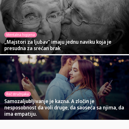
Mentalna higijena
„Majstori za ljubav“ imaju jednu naviku koja je
presudna za srećan brak
Reč stručnjaka
Samozaljubljivanje je kazna. A zločin je
nesposobnost da voli druge, da saoseća sa njima, da
ima empatiju.