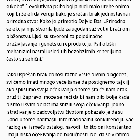
sukoba“. I evolutivna psihologija nudi malo utehe onima
koji bi želeli da veruju kako je srećan brak jednostavna i
prirodna stvar. Kako je primetio Dejvid Bas: „Prirodna
selekcija nije stvorila ljude za ugodan saživot u bračnom
blaženstvu. Ljudi su stvoreni za pojedinačno
preživljavanje i genetsku reprodukciju. Psihološki
mehanizmi nastali usled tih bezobzirnih kriterijuma
često su sebični.“
Iako uspešan brak donosi razne vrste divnih blagodeti,
svi ćemo imati mnogo veće šanse da postignemo taj cilj
ako spustimo svoja očekivanja o tome šta će nam brak
pružiti. Zapravo, može se reći da bi nam bilo bolje kada
bismo u svim oblastima snizili svoja očekivanja. Jedno
istraživanje o zadovoljstvu životom pokazalo je da su
Danci u tome nadmašili internacionalnu konkurenciju. Kao
razlog se, između ostalog, navodi i to što oni konstantno
imaju niska očekivanja od budućnosti. No, da se vratimo