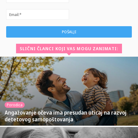
Email:*
SLIČNI ČLANCI KOJI VAS MOGU ZANIMATI:
Porodica
Angažovanje očeva ima presudan uticaj na razvoj
detetovog samopoštovanja