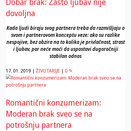
Dobar brak: Zašto ljubav nije
dovoljna
Kada ljudi biraju svog partnera treba da razmišljaju o
svom i partnerovom konceptu veze: ako su razlike
nespojive, bez obzira na to kolika je privlačnost, strast
i ljubav, par neće moći da uspostavi dugoročniji
stabilan odnos
17. 01. 2019
|
ŽIVOTARIJE
|
0 ✎
Romantični konzumerizam:
Moderan brak sveo se na
potrošnju partnera