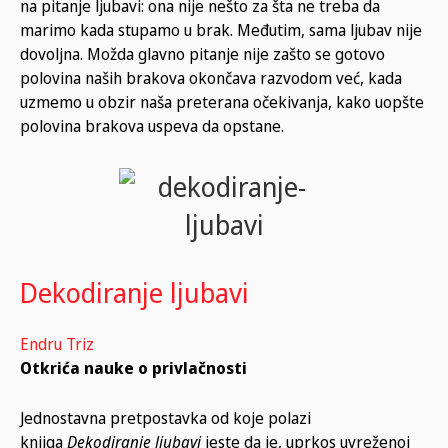
na pitanje ljubavi: ona nije nešto za šta ne treba da
marimo kada stupamo u brak. Međutim, sama ljubav nije
dovoljna. Možda glavno pitanje nije zašto se gotovo
polovina naših brakova okončava razvodom već, kada
uzmemo u obzir naša preterana očekivanja, kako uopšte
polovina brakova uspeva da opstane.
Dekodiranje ljubavi
Endru Triz
Otkrića nauke o privlačnosti
Jednostavna pretpostavka od koje polazi
knjiga
Dekodiranje ljubavi
jeste da je, uprkos uvreženoj