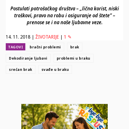
Postulati potrošačkog društva – „lična korist, niski
troškovi, pravo na robu i osiguranje od štete” –
prenose se i na naše ljubavne veze.
14. 11. 2018
|
ŽIVOTARIJE
|
1 ✎
TAGOVI
bračni problemi
brak
Dekodiranje ljubavi
problemi u braku
srećan brak
svađe u braku