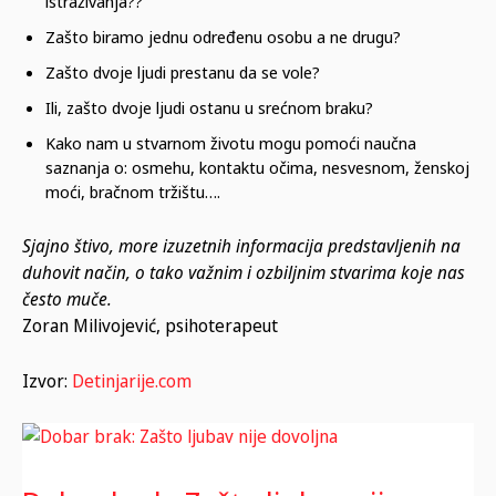
istraživanja??
Zašto biramo jednu određenu osobu a ne drugu?
Zašto dvoje ljudi prestanu da se vole?
Ili, zašto dvoje ljudi ostanu u srećnom braku?
Kako nam u stvarnom životu mogu pomoći naučna
saznanja o: osmehu, kontaktu očima, nesvesnom, ženskoj
moći, bračnom tržištu….
Sjajno štivo, more izuzetnih informacija predstavljenih na
duhovit način, o tako važnim i ozbiljnim stvarima koje nas
često muče.
Zoran Milivojević, psihoterapeut
Izvor:
Detinjarije.com