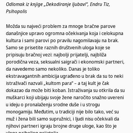
Odlomak iz knjige „Dekodiranje ljubavi“, Endru Tiz,
Psihopolis
Možda su najveći problem za mnoge bračne parove
današnjice upravo ogromna očekivanja koja i celokupna
kultura i sami parovi po pravilu nagomilavaju na brak.
Samo se prisetite raznih društvenih uloga koje se
pripisuju bračnoj vezi: najbolji prijatelji, najbliža
porodična veza, seksualni saigrači i ekonomski partneri,
da navedemo samo nekoliko. Danas je toliko
ekstravagantnih ambicija ugrađeno u brak da su to neki
istraživači nazvali „kultom para“ – a taj kult je čak
dokazao da može biti koban. Istraživanja su otkrila da su
muškarci koji ubijaju svoje žene naročito snažno uvereni
u ideju o pronalaženju srodne duše i u strogu
monogamiju. Međutim, u tradiciji nije bilo tako, već su
muž i žena bili samo supružnici, i ljudi nisu očekivali da
njihovi partneri igraju brojne druge uloge, kao što je
uloga najboljeg prijatelja.