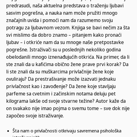
predrasudi, naša aktuelna predstava o traženju ljubavi
sasvim pogrešna, a nauka nam može pružiti mnogo
značajnih uvida i pomoći nam da razu­me­­­­mo svoju
potragu za ljubavnom vezom. Knjiga se bavi nečim za šta
svi mislimo da dobro znamo – pitanjem kako pronaći
ljubav – i otkriće nam da su mnoge naše pretpo­­stav­ke
pogrešne. Istraživači su u poslednjih nekoliko godina
obelodanili mnogo iznenađujućih otkrića. Na primer, da li
ste znali da u kafićima obično žene prave prvi korak? Da
li ste znali da su muškarcima privlačnije žene koje
ovuliraju? Da prestrašivanje može izazvati jednaku
privlačnost kao i zavođenje? Da žene koje stavljaju
parfeme sa cvetnim i začinskim notama deluju pet
kilograma lakše od svoje stvarne težine? Autor kaže da
on svakako nije imao pojma o svemu tome – sve dok nije
započeo svoje istraživanje.
Šta nam o privlačnosti otkrivaju savremena psihološka