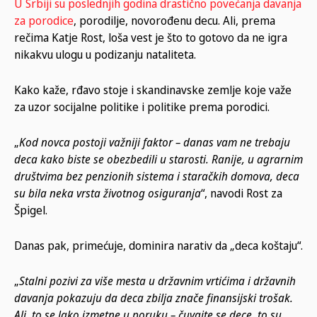
U Srbiji su poslednjih godina drastično povećanja davanja
za porodice
, porodilje, novorođenu decu. Ali, prema
rečima Katje Rost, loša vest je što to gotovo da ne igra
nikakvu ulogu u podizanju nataliteta.
Kako kaže, rđavo stoje i skandinavske zemlje koje važe
za uzor socijalne politike i politike prema porodici.
„
Kod novca postoji važniji faktor – danas vam ne trebaju
deca kako biste se obezbedili u starosti. Ranije, u agrarnim
društvima bez penzionih sistema i staračkih domova, deca
su bila neka vrsta životnog osiguranja
“, navodi Rost za
Špigel.
Danas pak, primećuje, dominira narativ da „deca koštaju“.
„
Stalni pozivi za više mesta u državnim vrtićima i državnih
davanja pokazuju da deca zbilja znače finansijski trošak.
Ali, to se lako izmetne u poruku – čuvajte se dece, to su