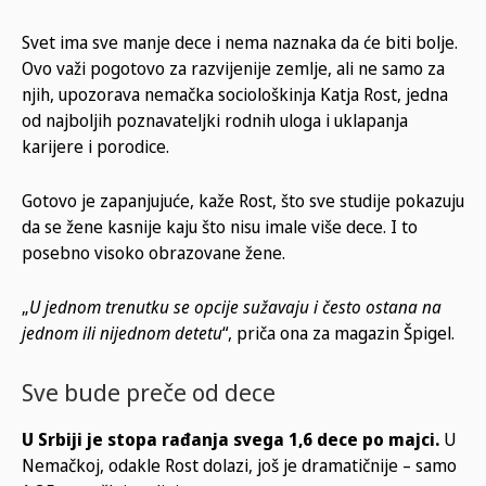
Svet ima sve manje dece i nema naznaka da će biti bolje.
Ovo važi pogotovo za razvijenije zemlje, ali ne samo za
njih, upozorava nemačka sociološkinja Katja Rost, jedna
od najboljih poznavateljki rodnih uloga i uklapanja
karijere i porodice.
Gotovo je zapanjujuće, kaže Rost, što sve studije pokazuju
da se žene kasnije kaju što nisu imale više dece. I to
posebno visoko obrazovane žene.
„
U jednom trenutku se opcije sužavaju i često ostana na
jednom ili nijednom detetu
“, priča ona za magazin Špigel.
Sve bude preče od dece
U Srbiji je stopa rađanja svega 1,6 dece po majci.
U
Nemačkoj, odakle Rost dolazi, još je dramatičnije – samo