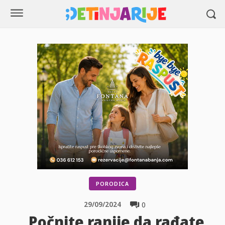
PORODICA
29/09/2024
0
„Počnite ranije da rađate