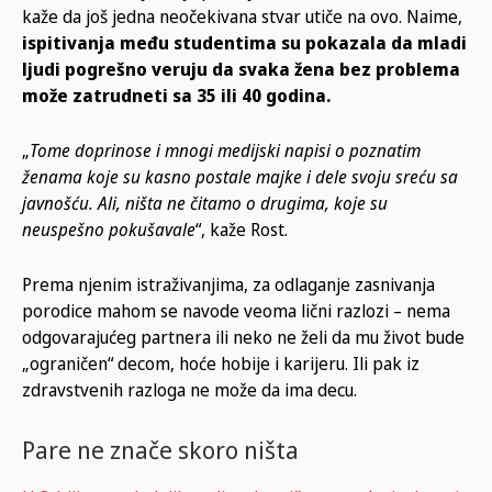
kaže da još jedna neočekivana stvar utiče na ovo. Naime,
ispitivanja među studentima su pokazala da mladi
ljudi pogrešno veruju da svaka žena bez problema
može zatrudneti sa 35 ili 40 godina.
„
Tome doprinose i mnogi medijski napisi o poznatim
ženama koje su kasno postale majke i dele svoju sreću sa
javnošću. Ali, ništa ne čitamo o drugima, koje su
neuspešno pokušavale
“, kaže Rost.
Prema njenim istraživanjima, za odlaganje zasnivanja
porodice mahom se navode veoma lični razlozi – nema
odgovarajućeg partnera ili neko ne želi da mu život bude
„ograničen“ decom, hoće hobije i karijeru. Ili pak iz
zdravstvenih razloga ne može da ima decu.
Pare ne znače skoro ništa