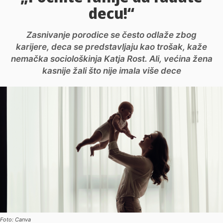
decu!“
Zasnivanje porodice se često odlaže zbog
karijere, deca se predstavljaju kao trošak, kaže
nemačka sociološkinja Katja Rost. Ali, većina žena
kasnije žali što nije imala više dece
Foto: Canva