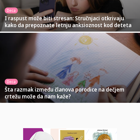
Deca
I raspust može biti stresan: Stručnjaci otkrivaju
kako da prepoznate letnju anksioznost kod deteta
Deca
Šta razmak između članova porodice na dečjem
crtežu može da nam kaže?