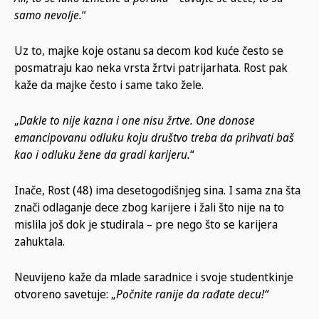
samo nevolje.
“
Uz to, majke koje ostanu sa decom kod kuće često se
posmatraju kao neka vrsta žrtvi patrijarhata. Rost pak
kaže da majke često i same tako žele.
„
Dakle to nije kazna i one nisu žrtve. One donose
emancipovanu odluku koju društvo treba da prihvati baš
kao i odluku žene da gradi karijeru.
“
Inače, Rost (48) ima desetogodišnjeg sina. I sama zna šta
znači odlaganje dece zbog karijere i žali što nije na to
mislila još dok je studirala – pre nego što se karijera
zahuktala.
Neuvijeno kaže da mlade saradnice i svoje studentkinje
otvoreno savetuje: „
Počnite ranije da rađate decu!“