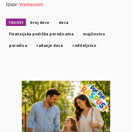
Izvor:
Vreme.com
TAGOVI
broj dece
deca
finansijska podrška porodicama
majčinstvo
porodica
rađanje dece
roditeljstvo