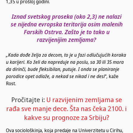
1,35 u prošloj godini.
Iznad svetskog proseka (oko 2,3) ne nalazi
se nijedna evropska teritorija osim malenih
Farskih Ostrva. Zašto je to tako u
razvijenijim zemljama?
„Kada dođe želja za decom, to je u fazi odlučujućih koraka
u karijeri. Ko želi da napreduje na poslu, sa 30 ili 35 mora
da dirinči, bude fleksibilan, putuje. I onda se planiranje
porodice opet odlaže, a nekad se nikad i ne desi
“, kaže
Rost.
Pročitajte i:
U razvijenim zemljama se
rađa sve manje dece. Šta nas čeka 2100. i
kakve su prognoze za Srbiju?
Ova sociološkinja, koja predaje na Univerzitetu u Cirihu,