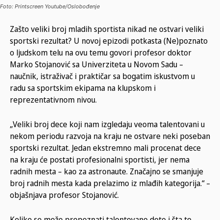
Foto: Printscreen Youtube/Oslobođenje
Zašto veliki broj mladih sportista nikad ne ostvari veliki
sportski rezultat? U novoj epizodi potkasta (Ne)poznato
o ljudskom telu na ovu temu govori profesor doktor
Marko Stojanović sa Univerziteta u Novom Sadu –
naučnik, istraživač i praktičar sa bogatim iskustvom u
radu sa sportskim ekipama na klupskom i
reprezentativnom nivou.
„Veliki broj dece koji nam izgledaju veoma talentovani u
nekom periodu razvoja na kraju ne ostvare neki poseban
sportski rezultat. Jedan ekstremno mali procenat dece
na kraju će postati profesionalni sportisti, jer nema
radnih mesta – kao za astronaute. Značajno se smanjuje
broj radnih mesta kada prelazimo iz mlađih kategorija.“ –
objašnjava profesor Stojanović.
Koliko se može prepoznati talentovano dete i šta to