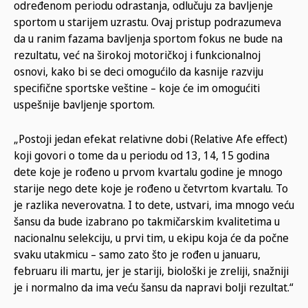
određenom periodu odrastanja, odlučuju za bavljenje
sportom u starijem uzrastu. Ovaj pristup podrazumeva
da u ranim fazama bavljenja sportom fokus ne bude na
rezultatu, već na širokoj motoričkoj i funkcionalnoj
osnovi, kako bi se deci omogućilo da kasnije razviju
specifične sportske veštine – koje će im omogućiti
uspešnije bavljenje sportom.
„Postoji jedan efekat relativne dobi (Relative Afe effect)
koji govori o tome da u periodu od 13, 14, 15 godina
dete koje je rođeno u prvom kvartalu godine je mnogo
starije nego dete koje je rođeno u četvrtom kvartalu. To
je razlika neverovatna. I to dete, ustvari, ima mnogo veću
šansu da bude izabrano po takmičarskim kvalitetima u
nacionalnu selekciju, u prvi tim, u ekipu koja će da počne
svaku utakmicu – samo zato što je rođen u januaru,
februaru ili martu, jer je stariji, biološki je zreliji, snažniji
je i normalno da ima veću šansu da napravi bolji rezultat.“