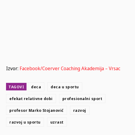
Izvor:
Facebook/Coerver Coaching Akademija – Vrsac
TAGOVI
deca
deca u sportu
efekat relativne dobi
profesionalni sport
profesor Marko Stojanović
razvoj
razvoj u sportu
uzrast