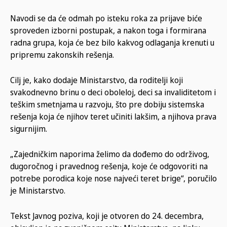
Navodi se da će odmah po isteku roka za prijave biće
sproveden izborni postupak, a nakon toga i formirana
radna grupa, koja će bez bilo kakvog odlaganja krenuti u
pripremu zakonskih rešenja.
Cilj je, kako dodaje Ministarstvo, da roditelji koji
svakodnevno brinu o deci oboleloj, deci sa invaliditetom i
teškim smetnjama u razvoju, što pre dobiju sistemska
rešenja koja će njihov teret učiniti lakšim, a njihova prava
sigurnijim.
„Zajedničkim naporima želimo da dođemo do održivog,
dugoročnog i pravednog rešenja, koje će odgovoriti na
potrebe porodica koje nose najveći teret brige“, poručilo
je Ministarstvo.
Tekst Javnog poziva, koji je otvoren do 24. decembra,