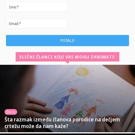
Ime:*
Email:*
SLIČNI ČLANCI KOJI VAS MOGU ZANIMATI:
Deca
Šta razmak između članova porodice na dečjem
crtežu može da nam kaže?