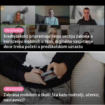
Obrazovanje
Srednjoškolci pripremaju svoju verziju zakona o
korišćenju mobilnih u školi, digitalno vaspitanje
dece treba početi u predškolskom uzrastu
Obrazovanje
Zabrana mobilnih u školi: Šta kažu roditelji, učenici,
nastavnici?