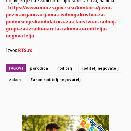
objavljen je na zvaničnom sajtu Ministarstva, na linku –
https://www.minrzs.gov.rs/sr/konkursi/javni-
poziv-organizacijama-civilnog-drustva-za-
podnosenje-kandidatura-za-clanstvo-u-radnoj-
grupi-za-izradu-nacrta-zakona-o-roditelju-
negovatelju
.
Izvor.
RTS.rs
TAGOVI
porodica
roditelj
roditelj negovatelj
zakon
Zakon roditelj negovatelj