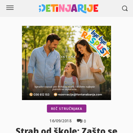
REČ STRUČNJAKA
16/09/2018
0
Strah od škole: Zašto se