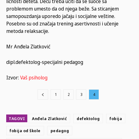
ličnosti deteta. Decu treba učiti da se suoče sa
problemom umesto da od njega beže. Sa sticanjem
samopouzdanja uporedo jačaju i socijalne veštine.
Posebno su od značaja trening asertivnosti i učenje
metoda relaksacije.
Mr Anđela Zlatković
dipl.defektolog-specijalni pedagog
Izvor:
Vaš psiholog
1
2
3
4
TAGOVI
Anđela Zlatković
defektolog
fobija
fobija od škole
pedagog