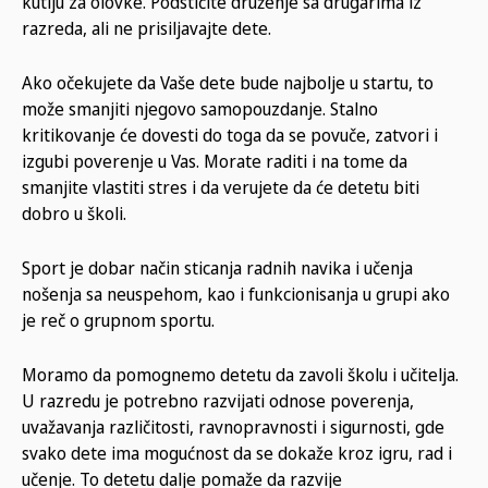
kutiju za olovke. Podstičite druženje sa drugarima iz
razreda, ali ne prisiljavajte dete.
Ako očekujete da Vaše dete bude najbolje u startu, to
može smanjiti njegovo samopouzdanje. Stalno
kritikovanje će dovesti do toga da se povuče, zatvori i
izgubi poverenje u Vas. Morate raditi i na tome da
smanjite vlastiti stres i da verujete da će detetu biti
dobro u školi.
Sport je dobar način sticanja radnih navika i učenja
nošenja sa neuspehom, kao i funkcionisanja u grupi ako
je reč o grupnom sportu.
Moramo da pomognemo detetu da zavoli školu i učitelja.
U razredu je potrebno razvijati odnose poverenja,
uvažavanja različitosti, ravnopravnosti i sigurnosti, gde
svako dete ima mogućnost da se dokaže kroz igru, rad i
učenje. To detetu dalje pomaže da razvije