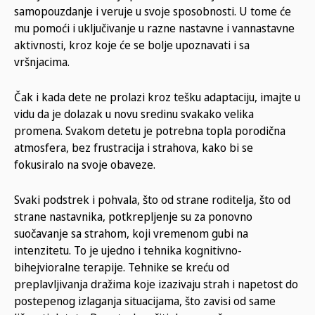
samopouzdanje i veruje u svoje sposobnosti. U tome će
mu pomoći i uključivanje u razne nastavne i vannastavne
aktivnosti, kroz koje će se bolje upoznavati i sa
vršnjacima.
Čak i kada dete ne prolazi kroz tešku adaptaciju, imajte u
vidu da je dolazak u novu sredinu svakako velika
promena. Svakom detetu je potrebna topla porodična
atmosfera, bez frustracija i strahova, kako bi se
fokusiralo na svoje obaveze.
Svaki podstrek i pohvala, što od strane roditelja, što od
strane nastavnika, potkrepljenje su za ponovno
suočavanje sa strahom, koji vremenom gubi na
intenzitetu. To je ujedno i tehnika kognitivno-
bihejvioralne terapije. Tehnike se kreću od
preplavljivanja dražima koje izazivaju strah i napetost do
postepenog izlaganja situacijama, što zavisi od same