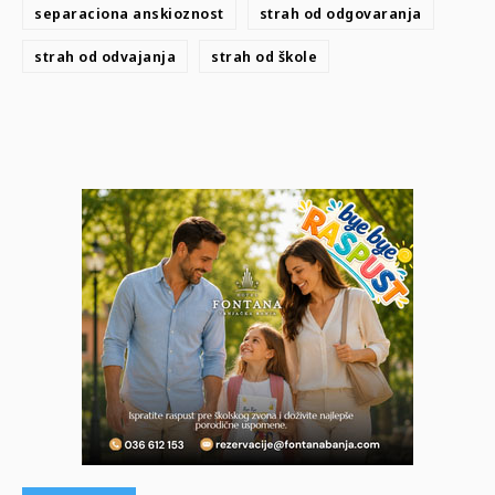
separaciona anskioznost
strah od odgovaranja
strah od odvajanja
strah od škole