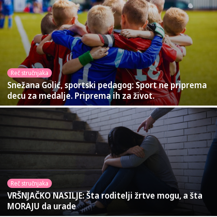
Reč stručnjaka
Snežana Golić, sportski pedagog: Sport ne priprema
decu za medalje. Priprema ih za život.
Reč stručnjaka
VRŠNJAČKO NASILJE: Šta roditelji žrtve mogu, a šta
MORAJU da urade