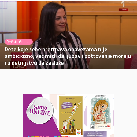
Reč stručnjaka
Dete koje sebe pretrpava obavezama nije
ambiciozno, već misli da ljubav i poštovanje moraju
i u detinjstvu da zasluže