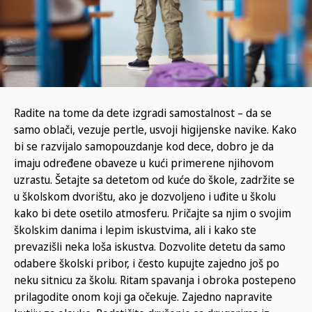
Radite na tome da dete izgradi samostalnost – da se
samo oblači, vezuje pertle, usvoji higijenske navike. Kako
bi se razvijalo samopouzdanje kod dece, dobro je da
imaju određene obaveze u kući primerene njihovom
uzrastu. Šetajte sa detetom od kuće do škole, zadržite se
u školskom dvorištu, ako je dozvoljeno i uđite u školu
kako bi dete osetilo atmosferu. Pričajte sa njim o svojim
školskim danima i lepim iskustvima, ali i kako ste
prevazišli neka loša iskustva. Dozvolite detetu da samo
odabere školski pribor, i često kupujte zajedno još po
neku sitnicu za školu. Ritam spavanja i obroka postepeno
prilagodite onom koji ga očekuje. Zajedno napravite