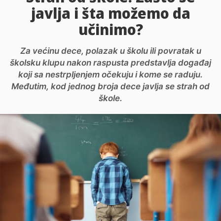
javlja i šta možemo da
učinimo?
Za većinu dece, polazak u školu ili povratak u
školsku klupu nakon raspusta predstavlja događaj
koji sa nestrpljenjem očekuju i kome se raduju.
Međutim, kod jednog broja dece javlja se strah od
škole.