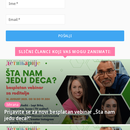
Ime:*
Email:*
SLIČNI ČLANCI KOJI VAS MOGU ZANIMATI:
Ishrana
Prijavite se za novi besplatan vebinar „Šta nam
jedu deca?“