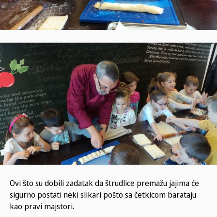
Ovi što su dobili zadatak da štrudlice premažu jajima će
sigurno postati neki slikari pošto sa četkicom barataju
kao pravi majstori.