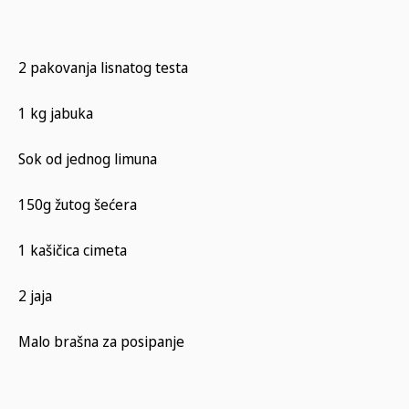
2 pakovanja lisnatog testa
1 kg jabuka
Sok od jednog limuna
150g žutog šećera
1 kašičica cimeta
2 jaja
Malo brašna za posipanje