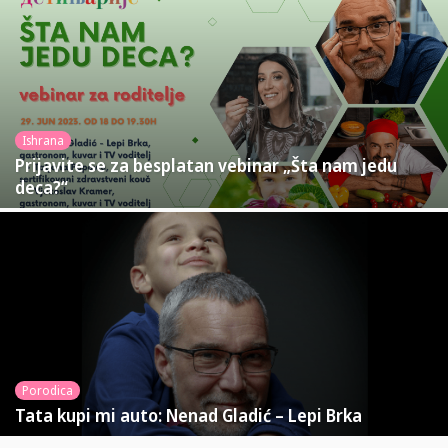
Ishrana
Prijavite se za besplatan vebinar „Šta nam jedu
deca?“
Porodica
Tata kupi mi auto: Nenad Gladić – Lepi Brka