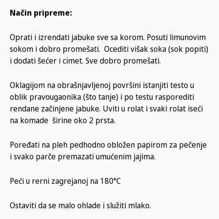
Način pripreme:
Oprati i izrendati jabuke sve sa korom. Posuti limunovim
sokom i dobro promešati. Ocediti višak soka (sok popiti)
i dodati šećer i cimet. Sve dobro promešati.
Oklagijom na obrašnjavljenoj površini istanjiti testo u
oblik pravougaonika (što tanje) i po testu rasporediti
rendane začinjene jabuke. Uviti u rolat i svaki rolat iseći
na komade širine oko 2 prsta.
Poređati na pleh pedhodno obložen papirom za pečenje
i svako parče premazati umućenim jajima.
Peći u rerni zagrejanoj na 180°C
Ostaviti da se malo ohlade i služiti mlako.