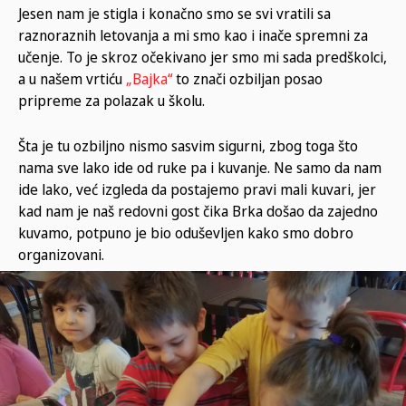
Jesen nam je stigla i konačno smo se svi vratili sa
raznoraznih letovanja a mi smo kao i inače spremni za
učenje. To je skroz očekivano jer smo mi sada predškolci,
a u našem vrtiću
„Bajka“
to znači ozbiljan posao
pripreme za polazak u školu.
Šta je tu ozbiljno nismo sasvim sigurni, zbog toga što
nama sve lako ide od ruke pa i kuvanje. Ne samo da nam
ide lako, već izgleda da postajemo pravi mali kuvari, jer
kad nam je naš redovni gost čika Brka došao da zajedno
kuvamo, potpuno je bio oduševljen kako smo dobro
organizovani.