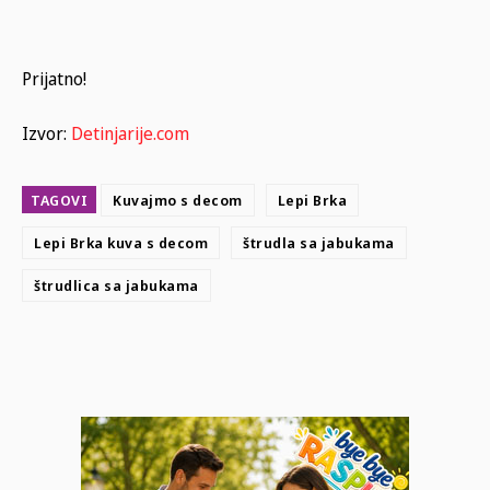
Prijatno!
Izvor:
Detinjarije.com
TAGOVI
Kuvajmo s decom
Lepi Brka
Lepi Brka kuva s decom
štrudla sa jabukama
štrudlica sa jabukama