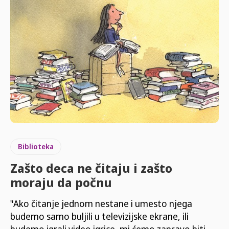
Biblioteka
Zašto deca ne čitaju i zašto
moraju da počnu
"Ako čitanje jednom nestane i umesto njega
budemo samo buljili u televizijske ekrane, ili
budemo igrali video igrice, mi ćemo zapravo biti