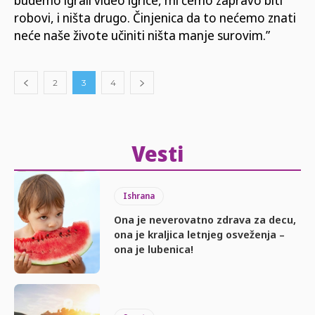
robovi, i ništa drugo. Činjenica da to nećemo znati
neće naše živote učiniti ništa manje surovim.”
2
3
4
Vesti
Ishrana
Ona je neverovatno zdrava za decu,
ona je kraljica letnjeg osveženja –
ona je lubenica!