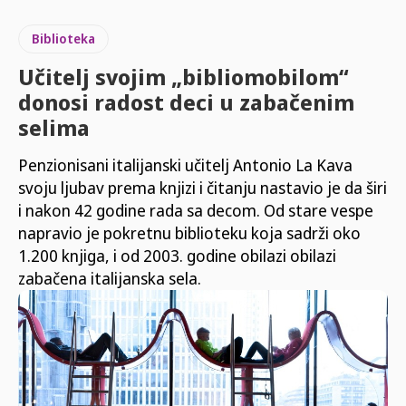
Biblioteka
Učitelj svojim „bibliomobilom“
donosi radost deci u zabačenim
selima
Penzionisani italijanski učitelj Antonio La Kava
svoju ljubav prema knjizi i čitanju nastavio je da širi
i nakon 42 godine rada sa decom. Od stare vespe
napravio je pokretnu biblioteku koja sadrži oko
1.200 knjiga, i od 2003. godine obilazi obilazi
zabačena italijanska sela.