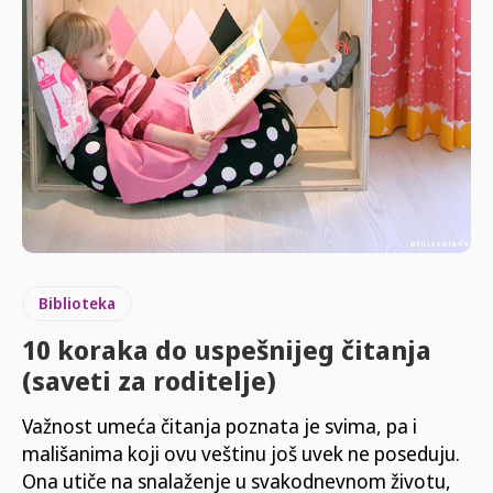
Biblioteka
10 koraka do uspešnijeg čitanja
(saveti za roditelje)
Važnost umeća čitanja poznata je svima, pa i
mališanima koji ovu veštinu još uvek ne poseduju.
Ona utiče na snalaženje u svakodnevnom životu,