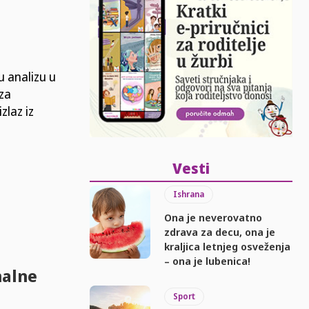
u analizu u
 za
zlaz iz
Vesti
Ishrana
Ona je neverovatno
zdrava za decu, ona je
kraljica letnjeg osveženja
– ona je lubenica!
malne
Sport