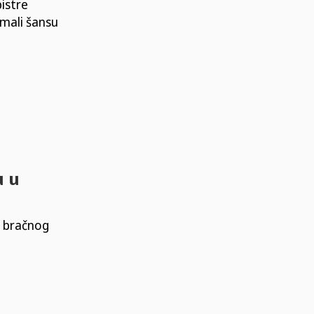
bistre
imali šansu
u u
 bračnog