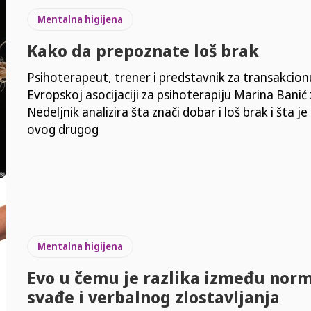
Mentalna higijena
Kako da prepoznate loš brak
Psihoterapeut, trener i predstavnik za transakcion
Evropskoj asocijaciji za psihoterapiju Marina Banić
Nedeljnik analizira šta znači dobar i loš brak i šta je i
ovog drugog
Mentalna higijena
Evo u čemu je razlika između nor
svađe i verbalnog zlostavljanja