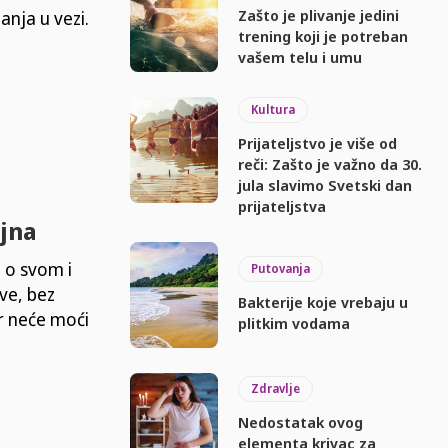
Zašto je plivanje jedini
anja u vezi.
trening koji je potreban
vašem telu i umu
Kultura
Prijateljstvo je više od
reči: Zašto je važno da 30.
jula slavimo Svetski dan
prijateljstva
ljna
u o svom i
Putovanja
ve, bez
Bakterije koje vrebaju u
ar neće moći
plitkim vodama
Zdravlje
Nedostatak ovog
elementa krivac za