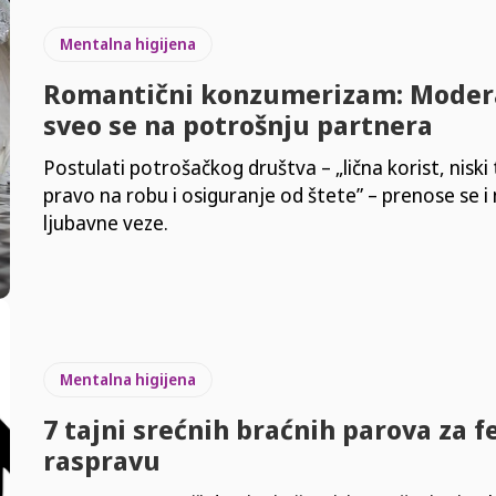
Mentalna higijena
Romantični konzumerizam: Moder
sveo se na potrošnju partnera
Postulati potrošačkog društva – „lična korist, niski 
pravo na robu i osiguranje od štete” – prenose se i
ljubavne veze.
Mentalna higijena
7 tajni srećnih braćnih parova za f
raspravu