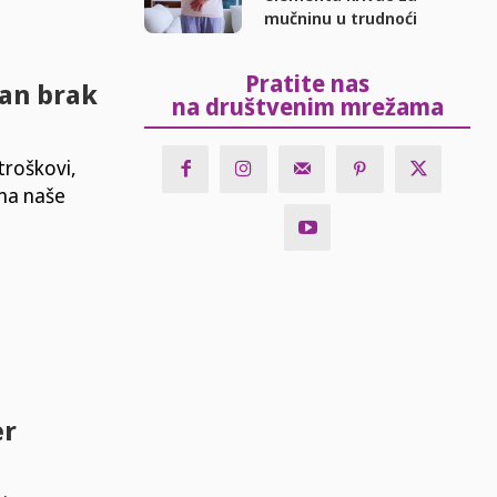
mučninu u trudnoći
Pratite nas
an brak
na društvenim mrežama
troškovi,
 na naše
er