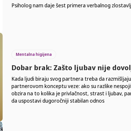
Psiholog nam daje šest primera verbalnog zlostavlj
Mentalna higijena
Dobar brak: Zašto ljubav nije dovo
Kada ljudi biraju svog partnera treba da razmišljaj
partnerovom konceptu veze: ako su razlike nespoji
obzira na to kolika je privlačnost, strast i ljubav, p
da uspostavi dugoročniji stabilan odnos