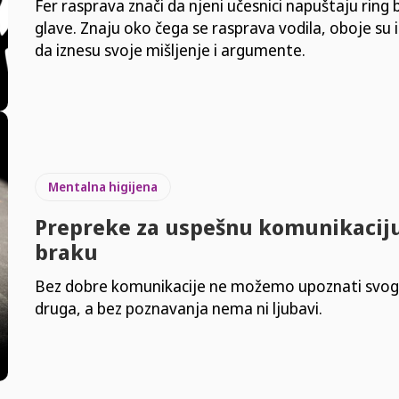
Fer rasprava znači da njeni učesnici napuštaju ring 
glave. Znaju oko čega se rasprava vodila, oboje su 
da iznesu svoje mišljenje i argumente.
Mentalna higijena
Prepreke za uspešnu komunikacij
braku
Bez dobre komunikacije ne možemo upoznati svog
druga, a bez poznavanja nema ni ljubavi.