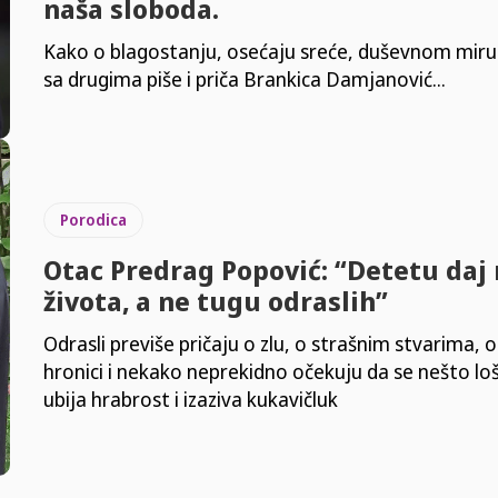
naša sloboda.
Kako o blagostanju, osećaju sreće, duševnom miru
sa drugima piše i priča Brankica Damjanović...
Porodica
Otac Predrag Popović: “Detetu daj
života, a ne tugu odraslih”
Odrasli previše pričaju o zlu, o strašnim stvarima, o
hronici i nekako neprekidno očekuju da se nešto loš
ubija hrabrost i izaziva kukavičluk