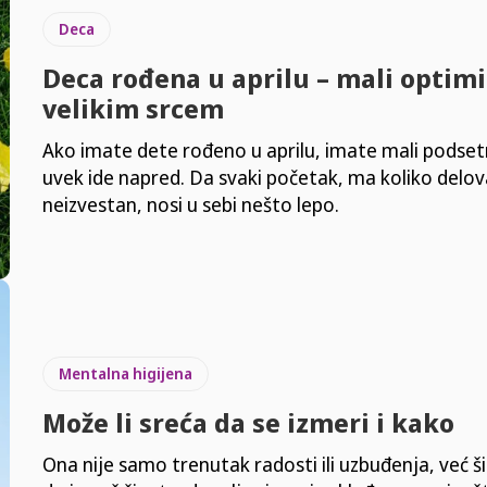
Deca
Deca rođena u aprilu – mali optimi
velikim srcem
Ako imate dete rođeno u aprilu, imate mali podsetn
uvek ide napred. Da svaki početak, ma koliko delo
neizvestan, nosi u sebi nešto lepo.
Mentalna higijena
Može li sreća da se izmeri i kako
Ona nije samo trenutak radosti ili uzbuđenja, već šir