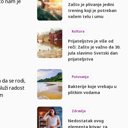
što nam je
Zašto je plivanje jedini
trening koji je potreban
vašem telu i umu
Kultura
Prijateljstvo je više od
reči: Zašto je važno da 30.
jula slavimo Svetski dan
prijateljstva
Putovanja
da se rodi,
Bakterije koje vrebaju u
luži radost
plitkim vodama
om
Zdravlje
Nedostatak ovog
elementa krivac za