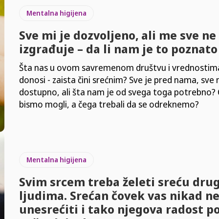
Mentalna higijena
Sve mi je dozvoljeno, ali me sve ne
izgrađuje – da li nam je to poznat
Šta nas u ovom savremenom društvu i vrednostim
donosi - zaista čini srećnim? Sve je pred nama, sve
dostupno, ali šta nam je od svega toga potrebno?
bismo mogli, a čega trebali da se odreknemo?
Mentalna higijena
Svim srcem treba želeti sreću dru
ljudima. Srećan čovek vas nikad n
unesrećiti i tako njegova radost p