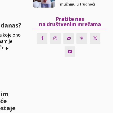
mučninu u trudnoći
Pratite nas
na društvenim mrežama
o danas?
a koje ono
 nam je
 Čega
gim
eće
ostaje