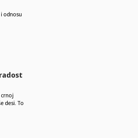
 i odnosu
 radost
 crnoj
e desi. To