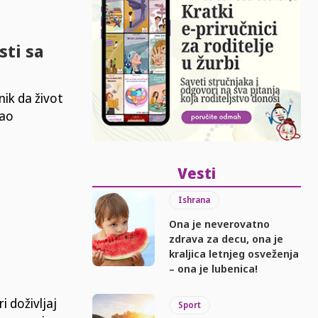
sti sa
ik da život
vao
Vesti
Ishrana
Ona je neverovatno
zdrava za decu, ona je
kraljica letnjeg osveženja
– ona je lubenica!
i doživljaj
Sport