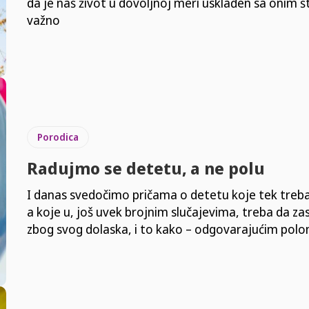
da je naš život u dovoljnoj meri usklađen sa onim 
važno
Porodica
Radujmo se detetu, a ne polu
I danas svedočimo pričama o detetu koje tek treba 
a koje u, još uvek brojnim slučajevima, treba da zas
zbog svog dolaska, i to kako – odgovarajućim pol