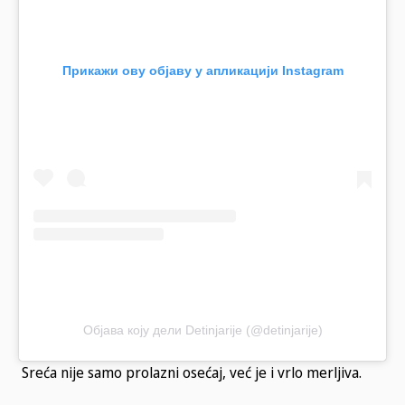
Прикажи ову објаву у апликацији Instagram
Објава коју дели Detinjarije (@detinjarije)
Sreća nije samo prolazni osećaj, već je i vrlo merljiva.