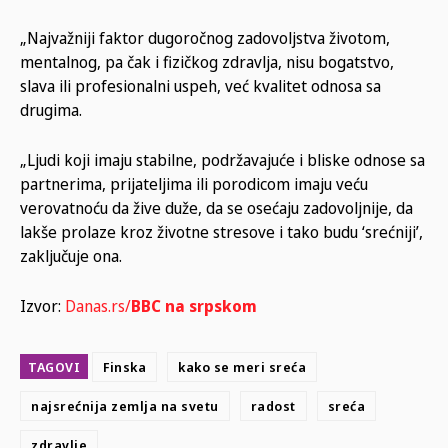
„Najvažniji faktor dugoročnog zadovoljstva životom,
mentalnog, pa čak i fizičkog zdravlja, nisu bogatstvo,
slava ili profesionalni uspeh, već kvalitet odnosa sa
drugima.
„Ljudi koji imaju stabilne, podržavajuće i bliske odnose sa
partnerima, prijateljima ili porodicom imaju veću
verovatnoću da žive duže, da se osećaju zadovoljnije, da
lakše prolaze kroz životne stresove i tako budu ‘srećniji’,
zaključuje ona.
Izvor:
Danas.rs/
BBC na srpskom
TAGOVI
Finska
kako se meri sreća
najsrećnija zemlja na svetu
radost
sreća
zdravlje