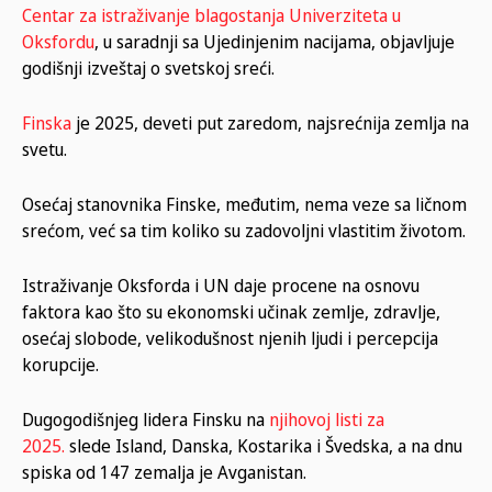
Centar za istraživanje blagostanja Univerziteta u
Oksfordu
, u saradnji sa Ujedinjenim nacijama, objavljuje
godišnji izveštaj o svetskoj sreći.
Finska
je 2025, deveti put zaredom, najsrećnija zemlja na
svetu.
Osećaj stanovnika Finske, međutim, nema veze sa ličnom
srećom, već sa tim koliko su zadovoljni vlastitim životom.
Istraživanje Oksforda i UN daje procene na osnovu
faktora kao što su ekonomski učinak zemlje, zdravlje,
osećaj slobode, velikodušnost njenih ljudi i percepcija
korupcije.
Dugogodišnjeg lidera Finsku na
njihovoj listi za
2025.
slede Island, Danska, Kostarika i Švedska, a na dnu
spiska od 147 zemalja je Avganistan.