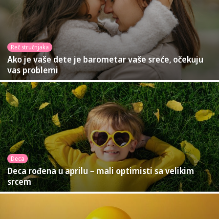
Reč stručnjaka
Ako je vaše dete je barometar vaše sreće, očekuju
vas problemi
Deca
Deca rođena u aprilu – mali optimisti sa velikim
srcem