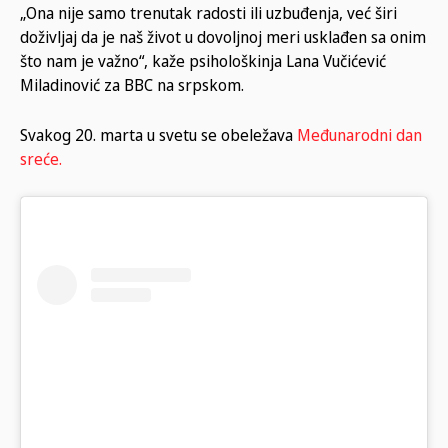
„Ona nije samo trenutak radosti ili uzbuđenja, već širi
doživljaj da je naš život u dovoljnoj meri usklađen sa onim
što nam je važno“, kaže psihološkinja Lana Vučićević
Miladinović za BBC na srpskom.
Svakog 20. marta u svetu se obeležava
Međunarodni dan
sreće.