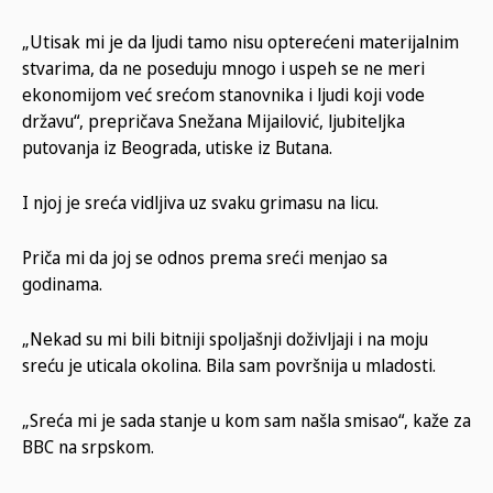
„Utisak mi je da ljudi tamo nisu opterećeni materijalnim
stvarima, da ne poseduju mnogo i uspeh se ne meri
ekonomijom već srećom stanovnika i ljudi koji vode
državu“, prepričava Snežana Mijailović, ljubiteljka
putovanja iz Beograda, utiske iz Butana.
I njoj je sreća vidljiva uz svaku grimasu na licu.
Priča mi da joj se odnos prema sreći menjao sa
godinama.
„Nekad su mi bili bitniji spoljašnji doživljaji i na moju
sreću je uticala okolina. Bila sam površnija u mladosti.
„Sreća mi je sada stanje u kom sam našla smisao“, kaže za
BBC na srpskom.