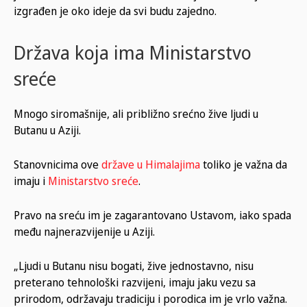
izgrađen je oko ideje da svi budu zajedno.
Država koja ima Ministarstvo
sreće
Mnogo siromašnije, ali približno srećno žive ljudi u
Butanu u Aziji.
Stanovnicima ove
države u Himalajima
toliko je važna da
imaju i
Ministarstvo sreće
.
Pravo na sreću im je zagarantovano Ustavom, iako spada
među najnerazvijenije u Aziji.
„Ljudi u Butanu nisu bogati, žive jednostavno, nisu
preterano tehnološki razvijeni, imaju jaku vezu sa
prirodom, održavaju tradiciju i porodica im je vrlo važna.