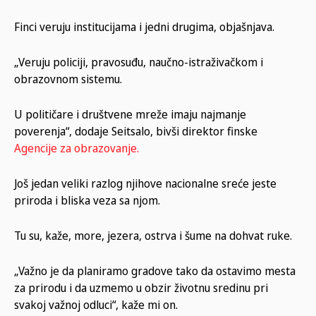
Finci veruju institucijama i jedni drugima, objašnjava.
„Veruju policiji, pravosuđu, naučno-istraživačkom i
obrazovnom sistemu.
U političare i društvene mreže imaju najmanje
poverenja“, dodaje Seitsalo, bivši direktor finske
Agencije za obrazovanje.
Još jedan veliki razlog njihove nacionalne sreće jeste
priroda i bliska veza sa njom.
Tu su, kaže, more, jezera, ostrva i šume na dohvat ruke.
„Važno je da planiramo gradove tako da ostavimo mesta
za prirodu i da uzmemo u obzir životnu sredinu pri
svakoj važnoj odluci“, kaže mi on.