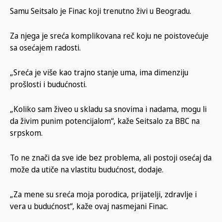
Samu Seitsalo je Finac koji trenutno živi u Beogradu.
Za njega je sreća komplikovana reč koju ne poistovećuje
sa osećajem radosti.
„Sreća je više kao trajno stanje uma, ima dimenziju
prošlosti i budućnosti.
„Koliko sam živeo u skladu sa snovima i nadama, mogu li
da živim punim potencijalom“, kaže Seitsalo za BBC na
srpskom.
To ne znači da sve ide bez problema, ali postoji osećaj da
može da utiče na vlastitu budućnost, dodaje.
„Za mene su sreća moja porodica, prijatelji, zdravlje i
vera u budućnost“, kaže ovaj nasmejani Finac.