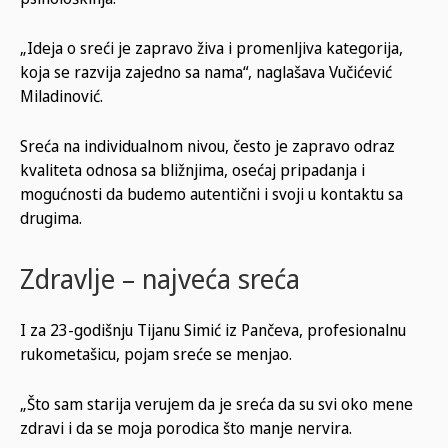
„Ideja o sreći je zapravo živa i promenljiva kategorija,
koja se razvija zajedno sa nama“, naglašava Vučićević
Miladinović.
Sreća na individualnom nivou, često je zapravo odraz
kvaliteta odnosa sa bližnjima, osećaj pripadanja i
mogućnosti da budemo autentični i svoji u kontaktu sa
drugima.
Zdravlje – najveća sreća
I za 23-godišnju Tijanu Simić iz Pančeva, profesionalnu
rukometašicu, pojam sreće se menjao.
„Što sam starija verujem da je sreća da su svi oko mene
zdravi i da se moja porodica što manje nervira.