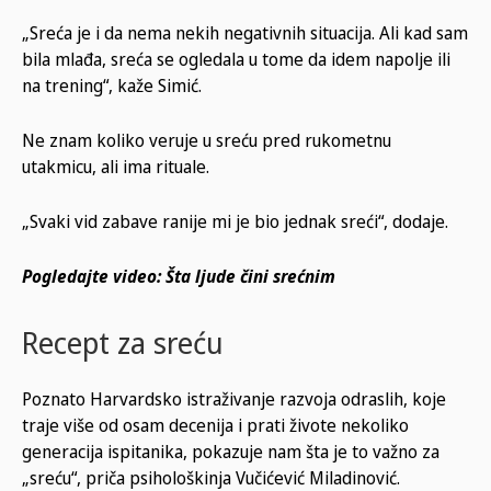
„Sreća je i da nema nekih negativnih situacija. Ali kad sam
bila mlađa, sreća se ogledala u tome da idem napolje ili
na trening“, kaže Simić.
Ne znam koliko veruje u sreću pred rukometnu
utakmicu, ali ima rituale.
„Svaki vid zabave ranije mi je bio jednak sreći“, dodaje.
Pogledajte video: Šta ljude čini srećnim
Recept za sreću
Poznato Harvardsko istraživanje razvoja odraslih, koje
traje više od osam decenija i prati živote nekoliko
generacija ispitanika, pokazuje nam šta je to važno za
„sreću“, priča psihološkinja Vučićević Miladinović.