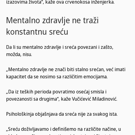
izazovima života“, kaže ova crvenokosa inženjerka.
Mentalno zdravlje ne traži
konstantnu sreću
Da li su mentalno zdravlje i sreća povezani i zašto,
možda, nisu.
„Mentalno zdravlje ne znači biti stalno srećan, već imati
kapacitet da se nosimo sa različitim emocijama.
„Da iz teških perioda povratimo osećaj smisla i
povezanosti sa drugima“, kaže Vučićević Miladinović.
Psihološkinja objašnjava da sreća nije za svakog ista.
„Sreću doživljavamo i definišemo na različite načine, u