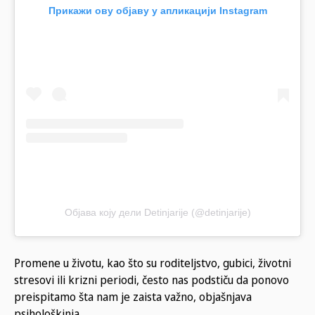
Прикажи ову објаву у апликацији Instagram
Објава коју дели Detinjarije (@detinjarije)
Promene u životu, kao što su roditeljstvo, gubici, životni
stresovi ili krizni periodi, često nas podstiču da ponovo
preispitamo šta nam je zaista važno, objašnjava
psihološkinja.