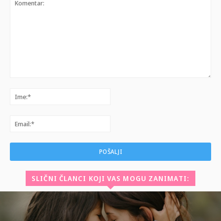
Komentar:
Ime:*
Email:*
SLIČNI ČLANCI KOJI VAS MOGU ZANIMATI: