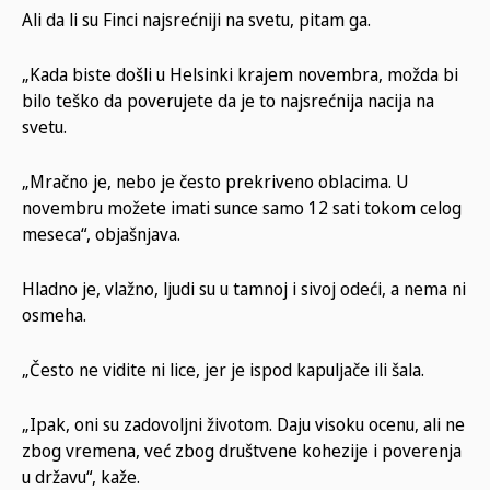
Ali da li su Finci najsrećniji na svetu, pitam ga.
„Kada biste došli u Helsinki krajem novembra, možda bi
bilo teško da poverujete da je to najsrećnija nacija na
svetu.
„Mračno je, nebo je često prekriveno oblacima. U
novembru možete imati sunce samo 12 sati tokom celog
meseca“, objašnjava.
Hladno je, vlažno, ljudi su u tamnoj i sivoj odeći, a nema ni
osmeha.
„Često ne vidite ni lice, jer je ispod kapuljače ili šala.
„Ipak, oni su zadovoljni životom. Daju visoku ocenu, ali ne
zbog vremena, već zbog društvene kohezije i poverenja
u državu“, kaže.