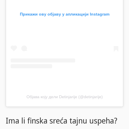
Прикажи ову објаву у апликацији Instagram
Објава коју дели Detinjarije (@detinjarije)
Ima li finska sreća tajnu uspeha?