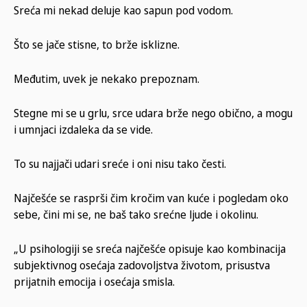
Sreća mi nekad deluje kao sapun pod vodom.
Što se jače stisne, to brže isklizne.
Međutim, uvek je nekako prepoznam.
Stegne mi se u grlu, srce udara brže nego obično, a mogu
i umnjaci izdaleka da se vide.
To su najjači udari sreće i oni nisu tako česti.
Najčešće se rasprši čim kročim van kuće i pogledam oko
sebe, čini mi se, ne baš tako srećne ljude i okolinu.
„U psihologiji se sreća najčešće opisuje kao kombinacija
subjektivnog osećaja zadovoljstva životom, prisustva
prijatnih emocija i osećaja smisla.