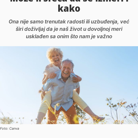
kako
Ona nije samo trenutak radosti ili uzbuđenja, već
širi doživljaj da je naš život u dovoljnoj meri
usklađen sa onim što nam je važno
Foto: Canva