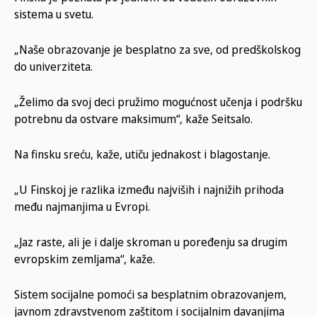
sistema u svetu.
„Naše obrazovanje je besplatno za sve, od predškolskog
do univerziteta.
„Želimo da svoj deci pružimo mogućnost učenja i podršku
potrebnu da ostvare maksimum“, kaže Seitsalo.
Na finsku sreću, kaže, utiču jednakost i blagostanje.
„U Finskoj je razlika između najviših i najnižih prihoda
među najmanjima u Evropi.
„Jaz raste, ali je i dalje skroman u poređenju sa drugim
evropskim zemljama“, kaže.
Sistem socijalne pomoći sa besplatnim obrazovanjem,
javnom zdravstvenom zaštitom i socijalnim davanjima