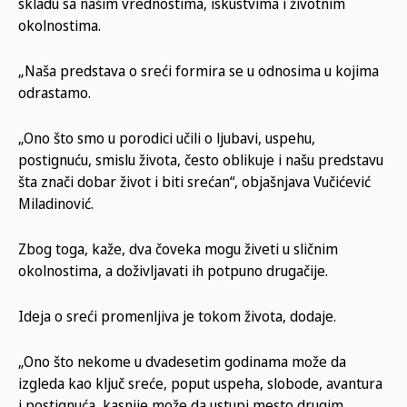
skladu sa našim vrednostima, iskustvima i životnim
okolnostima.
„Naša predstava o sreći formira se u odnosima u kojima
odrastamo.
„Ono što smo u porodici učili o ljubavi, uspehu,
postignuću, smislu života, često oblikuje i našu predstavu
šta znači dobar život i biti srećan“, objašnjava Vučićević
Miladinović.
Zbog toga, kaže, dva čoveka mogu živeti u sličnim
okolnostima, a doživljavati ih potpuno drugačije.
Ideja o sreći promenljiva je tokom života, dodaje.
„Ono što nekome u dvadesetim godinama može da
izgleda kao ključ sreće, poput uspeha, slobode, avantura
i postignuća, kasnije može da ustupi mesto drugim