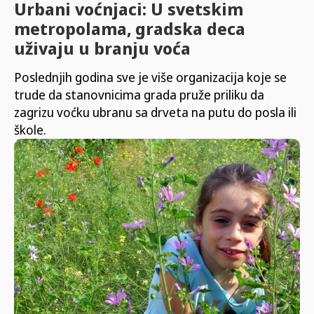
Urbani voćnjaci: U svetskim
metropolama, gradska deca
uživaju u branju voća
Poslednjih godina sve je više organizacija koje se
trude da stanovnicima grada pruže priliku da
zagrizu voćku ubranu sa drveta na putu do posla ili
škole.