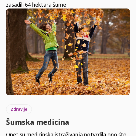
zasadili 64 hektara šume
Zdravlje
Šumska medicina
Opet su medicinska istraživanja potvrdila ono što