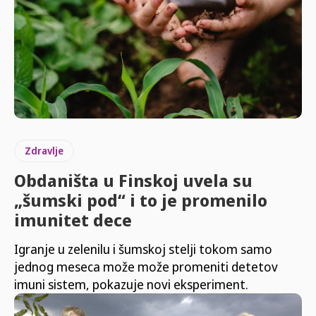
Zdravlje
Obdaništa u Finskoj uvela su
„šumski pod“ i to je promenilo
imunitet dece
Igranje u zelenilu i šumskoj stelji tokom samo
jednog meseca može može promeniti detetov
imuni sistem, pokazuje novi eksperiment.