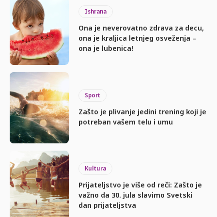
Ishrana
Ona je neverovatno zdrava za decu,
ona je kraljica letnjeg osveženja –
ona je lubenica!
Sport
Zašto je plivanje jedini trening koji je
potreban vašem telu i umu
Kultura
Prijateljstvo je više od reči: Zašto je
važno da 30. jula slavimo Svetski
dan prijateljstva