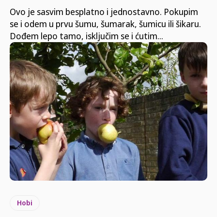
Ovo je sasvim besplatno i jednostavno. Pokupim
se i odem u prvu šumu, šumarak, šumicu ili šikaru.
Dođem lepo tamo, isključim se i ćutim...
Hobi