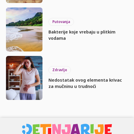
Putovanja
Bakterije koje vrebaju u plitkim
vodama
Zdravlje
Nedostatak ovog elementa krivac
za mučninu u trudnoći