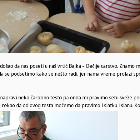
 došao da nas poseti u naš vrtić Bajka – Dečije carstvo. Znamo m
da se podsetimo kako se nešto radi, jer nama vreme prolazi sp
napravi neko čarobno testo pa onda mi pravimo sebi sveže pec
je rekao da od ovog testa možemo da pravimo i slatku i slanu. Ko