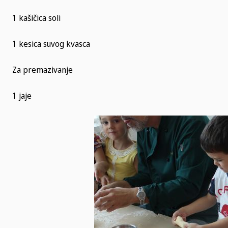
1 kašičica soli
1 kesica suvog kvasca
Za premazivanje
1 jaje