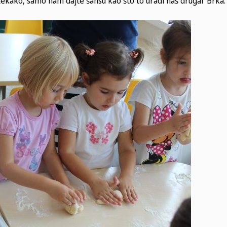
kako, samo nam dajte šansu kao što to uradi naš drugar Brka.