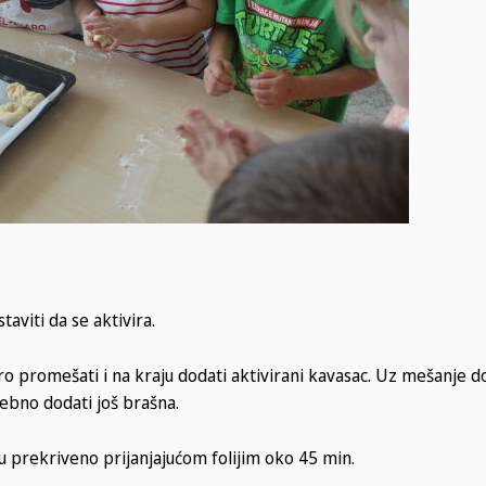
aviti da se aktivira.
ro promešati i na kraju dodati aktivirani kavasac. Uz mešanje d
ebno dodati još brašna.
u prekriveno prijanjajućom folijim oko 45 min.