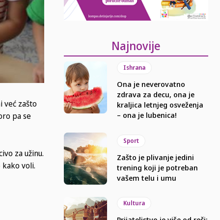
Najnovije
Ishrana
Ona je neverovatno
zdrava za decu, ona je
i već zašto
kraljica letnjeg osveženja
– ona je lubenica!
oro pa se
Sport
ivo za užinu.
Zašto je plivanje jedini
 kako voli.
trening koji je potreban
vašem telu i umu
Kultura
Prijateljstvo je više od reči: