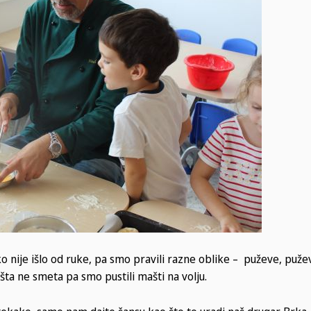
o nije išlo od ruke, pa smo pravili razne oblike – puževe, puže
šta ne smeta pa smo pustili mašti na volju.