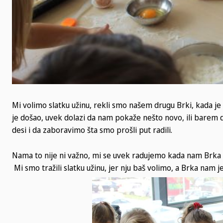
Mi volimo slatku užinu, rekli smo našem drugu Brki, kada je
je došao, uvek dolazi da nam pokaže nešto novo, ili barem 
desi i da zaboravimo šta smo prošli put radili.
Nama to nije ni važno, mi se uvek radujemo kada nam Brka 
Mi smo tražili slatku užinu, jer nju baš volimo, a Brka nam 