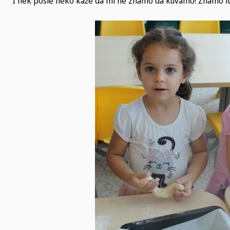
I nek posle neko kaže da mi ne znamo da kuvamo! Znamo ite