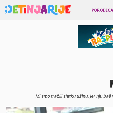
PORODIC
Mi smo tražili slatku užinu, jer nju ba