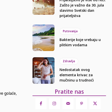
Zašto je važno da 30. jula
slavimo Svetski dan
prijateljstva
Putovanja
Bakterije koje vrebaju u
plitkim vodama
Zdravlje
Nedostatak ovog
elementa krivac za
mučninu u trudnoći
Pratite nas
ve golaće,