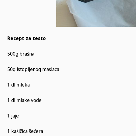
Recept za testo
500g brašna
50g istopljenog maslaca
1 dl mleka
1 dl mlake vode
1 jaje
1 kašičica šećera