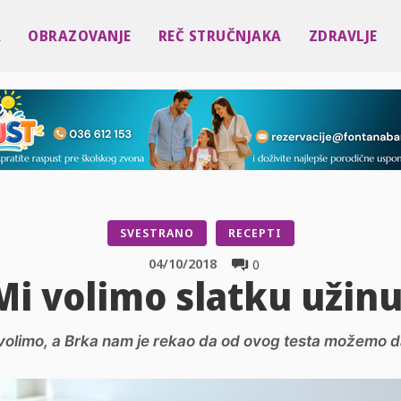
A
OBRAZOVANJE
REČ STRUČNJAKA
ZDRAVLJE
SVESTRANO
RECEPTI
04/10/2018
0
Mi volimo slatku užinu
š volimo, a Brka nam je rekao da od ovog testa možemo da