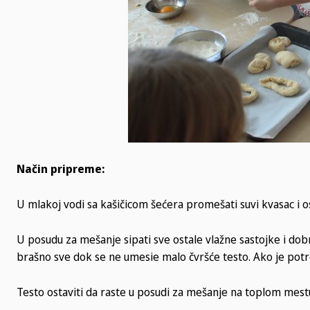
Način pripreme:
U mlakoj vodi sa kašičicom šećera promešati suvi kvasac i ost
U posudu za mešanje sipati sve ostale vlažne sastojke i dob
brašno sve dok se ne umesie malo čvršće testo. Ako je potr
Testo ostaviti da raste u posudi za mešanje na toplom mest