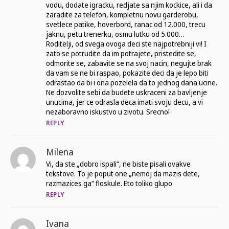
vodu, dodate igracku, redjate sa njim kockice, ali i da
zaradite za telefon, kompletnu novu garderobu,
svetlece patike, hoverbord, ranac od 12.000, trecu
jaknu, petu trenerku, osmu lutku od 5.000…
Roditelji, od svega ovoga deci ste najpotrebniji vi! I
zato se potrudite da im potrajete, pristedite se,
odmorite se, zabavite se na svoj nacin, negujte brak
da vam se ne bi raspao, pokazite deci da je lepo biti
odrastao da bi i ona pozelela da to jednog dana ucine.
Ne dozvolite sebi da budete uskraceni za bavljenje
unucima, jer ce odrasla deca imati svoju decu, a vi
nezaboravno iskustvo u zivotu. Srecno!
REPLY
Milena
Vi, da ste „dobro ispali“, ne biste pisali ovakve
tekstove. To je poput one „nemoj da mazis dete,
razmazices ga“ floskule. Eto toliko glupo
REPLY
Ivana