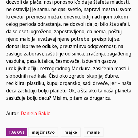
dozvoli da plače, nosi ponosno k’o da je štafeta mladosti,
ne ostavljaj je samu, ne gasi svetlo, napravi mesta u svom
krevetu, premesti muža u dnevnu, bdij nad njom tokom
celog perioda odrastanja, ne dozvoli da joj bilo šta zafali,
da se oseti ugroženo, zapostavljeno, da nema, poštuj
njeno malo Ja, uvažavaj njene potrebe, preispituj se,
donosi ispravne odluke, preuzmi svu odgovornost, na
zasluge zaboravi, zaštiti je od sunca, zračenja, zagađenog
vazduha, pasa lutalica, česmovače, izduvnih gasova,
urokljivih očiju, retrogradnog Merkura, zasićenih masti i
slobodnih radikala. Čisti oko zgrade, skupljaj đubre,
recikliraj plastiku, kupuj organsko, sadi drveće, jer – naša
deca zaslužuju bolju planetu. Ok, a šta ako ta naša planeta
zaslužuje bolju decu? Mislim, pitam za drugaricu.
Autor:
Daniela Bakic
TAGOVI
majčinstvo
majke
mame