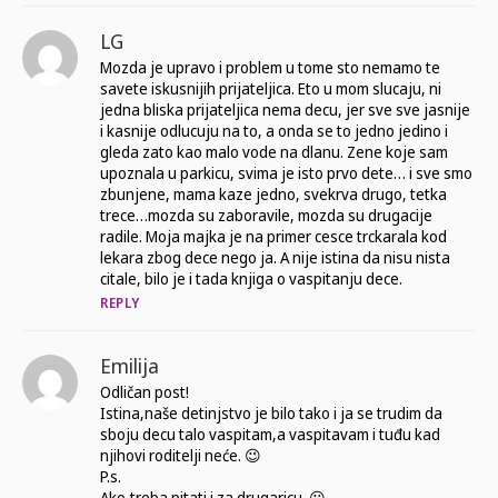
LG
Mozda je upravo i problem u tome sto nemamo te
savete iskusnijih prijateljica. Eto u mom slucaju, ni
jedna bliska prijateljica nema decu, jer sve sve jasnije
i kasnije odlucuju na to, a onda se to jedno jedino i
gleda zato kao malo vode na dlanu. Zene koje sam
upoznala u parkicu, svima je isto prvo dete… i sve smo
zbunjene, mama kaze jedno, svekrva drugo, tetka
trece…mozda su zaboravile, mozda su drugacije
radile. Moja majka je na primer cesce trckarala kod
lekara zbog dece nego ja. A nije istina da nisu nista
citale, bilo je i tada knjiga o vaspitanju dece.
REPLY
Emilija
Odličan post!
Istina,naše detinjstvo je bilo tako i ja se trudim da
sboju decu talo vaspitam,a vaspitavam i tuđu kad
njihovi roditelji neće. 😉
P.s.
Ako,treba pitati i za drugaricu. 😀