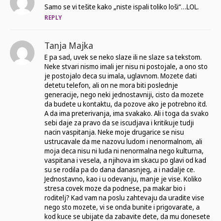
Samo se vi tešite kako „niste ispali toliko loši“…LOL.
REPLY
Tanja Majka
E pa sad, uvek se neko slaze ili ne slaze sa tekstom.
Neke stvari nismo imali jer nisu ni postojale, a ono sto
je postojalo deca su imala, uglavnom. Mozete dati
detetu telefon, ali on ne mora biti poslednje
generacije, nego neki jednostavniji, cisto da mozete
da budete u kontaktu, da pozove ako je potrebno itd.
A da ima preterivanja, ima svakako. Ali i toga da svako
sebi daje za pravo da se iscudjava i kritikuje tudji
nacin vaspitanja. Neke moje drugarice se nisu
ustrucavale da me nazovu ludom i nenormalnom, ali
moja deca nisu ni luda ni nenormalna nego kulturna,
vaspitana i vesela, a njihova im skacu po glavi od kad
su se rodila pa do dana danasnjeg, a i nadalje ce.
Jednostavno, kao i u odevanju, manje je vise. Koliko
stresa covek moze da podnese, pa makar bio i
roditelj? Kad vam na poslu zahtevaju da uradite vise
nego sto mozete, vi se onda bunite i prigovarate, a
kod kuce se ubijate da zabavite dete, da mu donesete