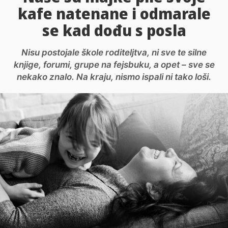
kafe natenane i odmarale
se kad dođu s posla
Nisu postojale škole roditeljtva, ni sve te silne
knjige, forumi, grupe na fejsbuku, a opet – sve se
nekako znalo. Na kraju, nismo ispali ni tako loši.