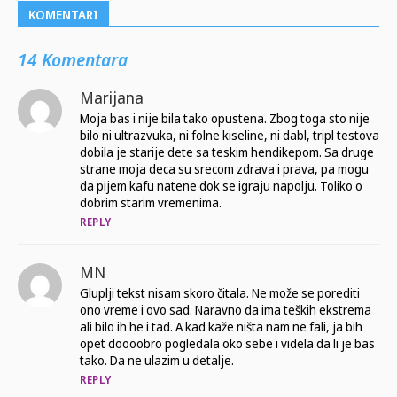
KOMENTARI
14 Komentara
Marijana
Moja bas i nije bila tako opustena. Zbog toga sto nije
bilo ni ultrazvuka, ni folne kiseline, ni dabl, tripl testova
dobila je starije dete sa teskim hendikepom. Sa druge
strane moja deca su srecom zdrava i prava, pa mogu
da pijem kafu natene dok se igraju napolju. Toliko o
dobrim starim vremenima.
REPLY
MN
Gluplji tekst nisam skoro čitala. Ne može se porediti
ono vreme i ovo sad. Naravno da ima teških ekstrema
ali bilo ih he i tad. A kad kaže ništa nam ne fali, ja bih
opet doooobro pogledala oko sebe i videla da li je bas
tako. Da ne ulazim u detalje.
REPLY