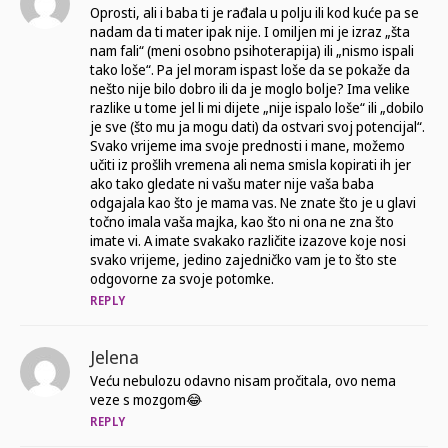
Oprosti, ali i baba ti je rađala u polju ili kod kuće pa se
nadam da ti mater ipak nije. I omiljen mi je izraz „šta
nam fali“ (meni osobno psihoterapija) ili „nismo ispali
tako loše“. Pa jel moram ispast loše da se pokaže da
nešto nije bilo dobro ili da je moglo bolje? Ima velike
razlike u tome jel li mi dijete „nije ispalo loše“ ili „dobilo
je sve (što mu ja mogu dati) da ostvari svoj potencijal“.
Svako vrijeme ima svoje prednosti i mane, možemo
učiti iz prošlih vremena ali nema smisla kopirati ih jer
ako tako gledate ni vašu mater nije vaša baba
odgajala kao što je mama vas. Ne znate što je u glavi
točno imala vaša majka, kao što ni ona ne zna što
imate vi. A imate svakako različite izazove koje nosi
svako vrijeme, jedino zajedničko vam je to što ste
odgovorne za svoje potomke.
REPLY
Jelena
Veću nebulozu odavno nisam pročitala, ovo nema
veze s mozgom😂
REPLY