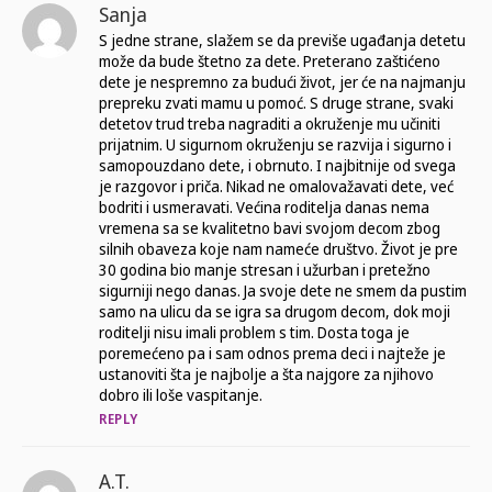
Sanja
S jedne strane, slažem se da previše ugađanja detetu
može da bude štetno za dete. Preterano zaštićeno
dete je nespremno za budući život, jer će na najmanju
prepreku zvati mamu u pomoć. S druge strane, svaki
detetov trud treba nagraditi a okruženje mu učiniti
prijatnim. U sigurnom okruženju se razvija i sigurno i
samopouzdano dete, i obrnuto. I najbitnije od svega
je razgovor i priča. Nikad ne omalovažavati dete, već
bodriti i usmeravati. Većina roditelja danas nema
vremena sa se kvalitetno bavi svojom decom zbog
silnih obaveza koje nam nameće društvo. Život je pre
30 godina bio manje stresan i užurban i pretežno
sigurniji nego danas. Ja svoje dete ne smem da pustim
samo na ulicu da se igra sa drugom decom, dok moji
roditelji nisu imali problem s tim. Dosta toga je
poremećeno pa i sam odnos prema deci i najteže je
ustanoviti šta je najbolje a šta najgore za njihovo
dobro ili loše vaspitanje.
REPLY
A.T.