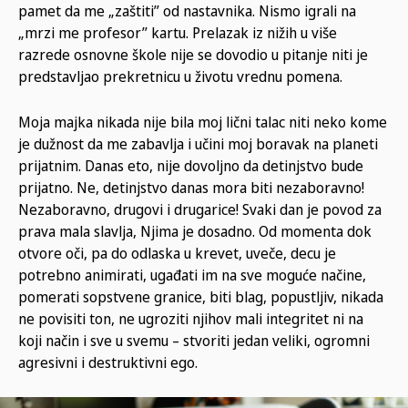
pamet da me „zaštiti’’ od nastavnika. Nismo igrali na
„mrzi me profesor’’ kartu. Prelazak iz nižih u više
razrede osnovne škole nije se dovodio u pitanje niti je
predstavljao prekretnicu u životu vrednu pomena.
Moja majka nikada nije bila moj lični talac niti neko kome
je dužnost da me zabavlja i učini moj boravak na planeti
prijatnim. Danas eto, nije dovoljno da detinjstvo bude
prijatno. Ne, detinjstvo danas mora biti nezaboravno!
Nezaboravno, drugovi i drugarice! Svaki dan je povod za
prava mala slavlja, Njima je dosadno. Od momenta dok
otvore oči, pa do odlaska u krevet, uveče, decu je
potrebno animirati, ugađati im na sve moguće načine,
pomerati sopstvene granice, biti blag, popustljiv, nikada
ne povisiti ton, ne ugroziti njihov mali integritet ni na
koji način i sve u svemu – stvoriti jedan veliki, ogromni
agresivni i destruktivni ego.