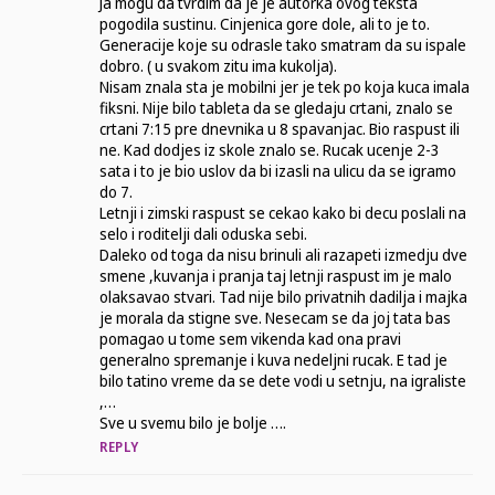
Ja mogu da tvrdim da je je autorka ovog teksta
pogodila sustinu. Cinjenica gore dole, ali to je to.
Generacije koje su odrasle tako smatram da su ispale
dobro. ( u svakom zitu ima kukolja).
Nisam znala sta je mobilni jer je tek po koja kuca imala
fiksni. Nije bilo tableta da se gledaju crtani, znalo se
crtani 7:15 pre dnevnika u 8 spavanjac. Bio raspust ili
ne. Kad dodjes iz skole znalo se. Rucak ucenje 2-3
sata i to je bio uslov da bi izasli na ulicu da se igramo
do 7.
Letnji i zimski raspust se cekao kako bi decu poslali na
selo i roditelji dali oduska sebi.
Daleko od toga da nisu brinuli ali razapeti izmedju dve
smene ,kuvanja i pranja taj letnji raspust im je malo
olaksavao stvari. Tad nije bilo privatnih dadilja i majka
je morala da stigne sve. Nesecam se da joj tata bas
pomagao u tome sem vikenda kad ona pravi
generalno spremanje i kuva nedeljni rucak. E tad je
bilo tatino vreme da se dete vodi u setnju, na igraliste
,…
Sve u svemu bilo je bolje ….
REPLY