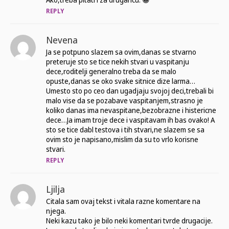
REPLY
Nevena
Ja se potpuno slazem sa ovim,danas se stvarno
preteruje sto se tice nekih stvari u vaspitanju
dece,roditelji generalno treba da se malo
opuste,danas se oko svake sitnice dize larma…
Umesto sto po ceo dan ugadjaju svojoj deci,trebali bi
malo vise da se pozabave vaspitanjem,strasno je
koliko danas ima nevaspitane,bezobrazne i histericne
dece…Ja imam troje dece i vaspitavam ih bas ovako! A
sto se tice dabl testova i tih stvari,ne slazem se sa
ovim sto je napisano,mislim da su to vrlo korisne
stvari.
REPLY
Ljilja
Citala sam ovaj tekst i vitala razne komentare na
njega.
Neki kazu tako je bilo neki komentari tvrde drugacije.