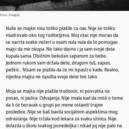
Foto: Freepik
Naše se majke nisu toliko plašile za nas. Nije se toliko
mudrovalo oko tog roditeljstva. Moj otac nije morao da
se nacrta svake večeri u osam nula nula da bi pomogao
majci da me okupa. Ne tako davno i ja sam svoje dete
kupala sama. Običnim bekutan sapunom za bebe.
Jednom rukom sam držala dete, drugom tuš, sapun,
peškir… Nisam se plašila da će mi ispasti u kadu. Realno,
nijedna majka ne ispušta svoje dete tek tako.
Moja se majka nije plašila trudnoće, ni povratka na
posao, ni jaslica. Odvajanja. Nije imala kad da misli o tome
da li će boravak u grupi po mene ostaviti trajne
posledice. Nije se baš bavila socijalnim aspektima mog
odrastanja. Nije trčala kod lekara za svaku sitnicu. Nije
dolazila u školu svakog ponedeljka i nikad joj nije palo na