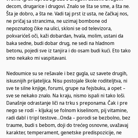
decom, drugarice i drugovi. Znalo se šta se sme, a šta ne.
Šta je dobro, a šta ne. Vadi taj prst iz usta, ne čačkaj nos,
ne pričaj sa strancima, ne uzimaj bombone od
nepoznatog čike na ulici, skloni se od televizora,
pokvarićeš oči, kaži dobardan, hvala, molim, ustani da
baka sedne, budi dobar drug, ne sedi na hladnom
betonu, pojedi sve iz tanjira i do osam budi kući. Eto tako
smo nekako mi vaspitavani.
Nedoumice su se rešavale i bez gugla, uz savete drugih,
iskusnijih prijateljica. Nisu postojale škole roditeljtva, ni
sve te silne knjige, forumi, grupe na fejsbuku, a opet –
sve se nekako znalo. Na kraju, nismo ispali ni tako loši.
Današnje odrastanje liči na trku s preponama. Čak i pre
nego se rodi – kljukaj se folnom kiselinom, pij vitamine,
radi dabl i tripl testove…Onda – porodi se bezbolno, bez
traume, budi s bebom, doji do trećeg osnovne, uvažavaj
karakter, temperament, genetske predispozicije, ne