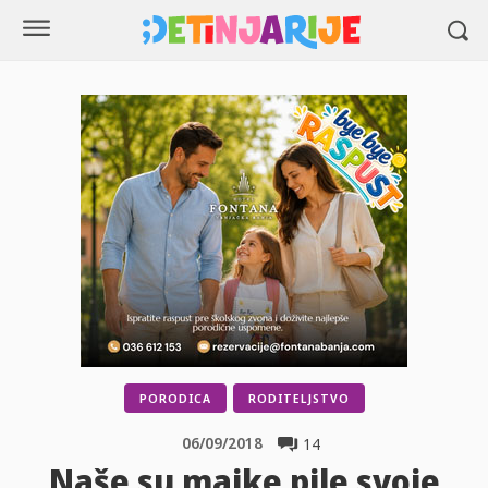
PORODICA
RODITELJSTVO
06/09/2018
14
Naše su majke pile svoje