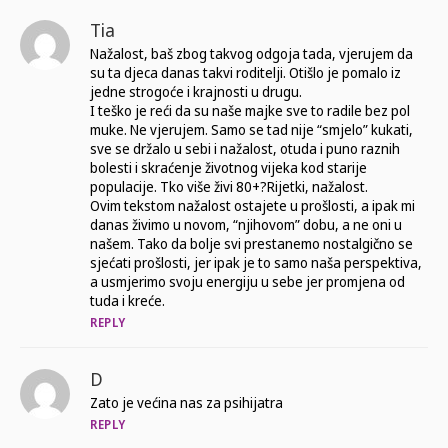
Tia
Nažalost, baš zbog takvog odgoja tada, vjerujem da
su ta djeca danas takvi roditelji. Otišlo je pomalo iz
jedne strogoće i krajnosti u drugu.
I teško je reći da su naše majke sve to radile bez pol
muke. Ne vjerujem. Samo se tad nije “smjelo” kukati,
sve se držalo u sebi i nažalost, otuda i puno raznih
bolesti i skraćenje životnog vijeka kod starije
populacije. Tko više živi 80+?Rijetki, nažalost.
Ovim tekstom nažalost ostajete u prošlosti, a ipak mi
danas živimo u novom, “njihovom” dobu, a ne oni u
našem. Tako da bolje svi prestanemo nostalgično se
sjećati prošlosti, jer ipak je to samo naša perspektiva,
a usmjerimo svoju energiju u sebe jer promjena od
tuda i kreće.
REPLY
D
Zato je većina nas za psihijatra
REPLY