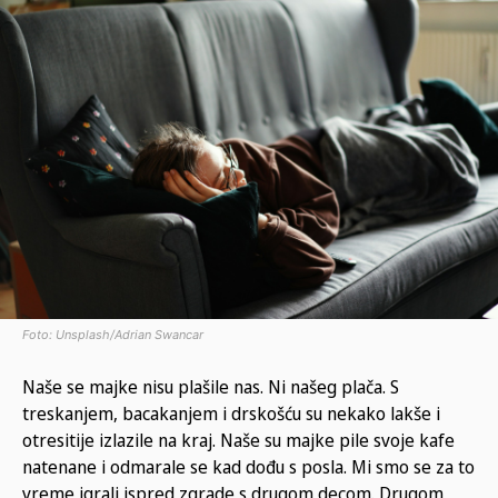
Foto: Unsplash/Adrian Swancar
Naše se majke nisu plašile nas. Ni našeg plača. S
treskanjem, bacakanjem i drskošću su nekako lakše i
otresitije izlazile na kraj. Naše su majke pile svoje kafe
natenane i odmarale se kad dođu s posla. Mi smo se za to
vreme igrali ispred zgrade s drugom decom. Drugom