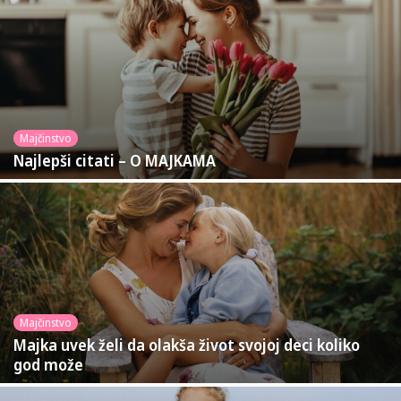
Majčinstvo
Najlepši citati – O MAJKAMA
Majčinstvo
Majka uvek želi da olakša život svojoj deci koliko
god može