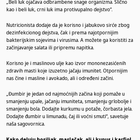
„Beli luk ojačava odbrambene snage organizma. Slično
kao i beli luk, crni luk ima protivupalno dejstvo“.
Nutricionista dodaje da je korisno i jabukovo sirće zbog
dezinfekcionog dejstva, čak i prema najotpornijim
bakterijskim sojevima i virusima. A možete ga koristiti za
začinjavanje salata ili pripremu napitka.
Korisno je i maslinovo ulje kao izvor mononezasićenih
zdravih masti koje izuzetno jačaju imunitet. Otpornijim
nas čine i masline i avokado, ali i određeni začini.
„Đumbir je jedan od najmoćnijih začina koji pomaže u
smanjenju upale, jačanju imuniteta, smanjenju grlobolje i
smanjenju bola. Dodajte kurkumu u potaže, čorbasta jela.
Dodajte đumbir u limunadu, čaj ili voćni smuti“, savetuje
naša sagovornica.
Kako deluju bosiljak, maslačak, ali i kupus i karfiol