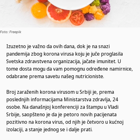
Foto: Freepik
Izuzetno je važno da ovih dana, dok je na snazi
pandemija zbog korona virusa koju je juče proglasila
Svetska zdravstvena organizacija, jačate imunitet. U
tome dosta mogu da vam pomognu određene namirnice,
odabrane prema savetu našeg nutricioniste.
Broj zaraženih korona virusom u Srbiji je, prema
poslednjih informacijama Ministarstva zdravlja, 24
osobe. Na današnjoj konferenciji za štampu u Vladi
Srbije, saopšteno je da je petoro novih pacijenata
pozitivno na korona virus, od njih je četvoro u kućnoj
izolaciji, a stanje jednog se i dalje prati.