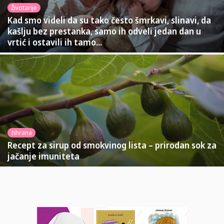
Životarije
Kad smo videli da su tako često šmrkavi, slinavi, da
kašlju bez prestanka, samo ih odveli jedan dan u
vrtić i ostavili ih tamo...
Ishrana
Recept za sirup od smokvinog lista – prirodan sok za
jačanje imuniteta