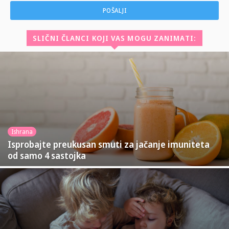
SLIČNI ČLANCI KOJI VAS MOGU ZANIMATI:
Ishrana
Isprobajte preukusan smuti za jačanje imuniteta
od samo 4 sastojka