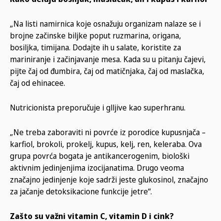
„Na listi namirnica koje osnažuju organizam nalaze se i
brojne začinske biljke poput ruzmarina, origana,
bosiljka, timijana. Dodajte ih u salate, koristite za
mariniranje i začinjavanje mesa. Kada su u pitanju čajevi,
pijte čaj od đumbira, čaj od matičnjaka, čaj od maslačka,
čaj od ehinacee.
Nutricionista preporučuje i glljive kao superhranu.
„Ne treba zaboraviti ni povrće iz porodice kupusnjača –
karfiol, brokoli, prokelj, kupus, kelj, ren, keleraba. Ova
grupa povrća bogata je antikancerogenim, biološki
aktivnim jedinjenjima izocijanatima. Drugo veoma
značajno jedinjenje koje sadrži jeste glukosinol, značajno
za jačanje detoksikacione funkcije jetre“.
Zašto su važni vitamin C, vitamin D i cink?