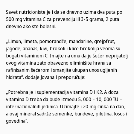
Savet nutricioniste je i da se dnevno uzima dva puta po
500 mg vitamina C za prevenciju ili 3-5 grama, 2 puta
dnevno ako ste bolesni.
„Limun, limeta, pomorandže, mandarine, grejpfrut,
jagode, ananas, kivi, brokoli i klice brokolija veoma su
bogati vitaminom C. Imajte na umu da je šećer neprijatelj
ovog vitamina zato obavezno eliminišite hranu sa
rafinisanim šećerom i smanjite ukupan unos ugljenih
hidrata“, dodaje Jovana i preporučuje:
„Potrebna je i suplementacija vitamina D i K2. A doza
vitamina D treba da bude između 5, 000 – 10, 000 IU –
internacionalnih jedinica. Uzimajte i 20 mg cinka na dan,
a ovaj mineral sadrže semenke, bundeve, piletina, losos i
govedina“.