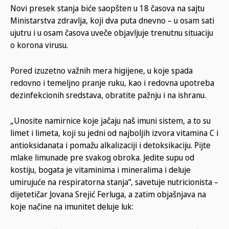
Novi presek stanja biće saopšten u 18 časova na sajtu
Ministarstva zdravlja, koji dva puta dnevno – u osam sati
ujutru i u osam časova uveče objavljuje trenutnu situaciju
o korona virusu.
Pored izuzetno važnih mera higijene, u koje spada
redovno i temeljno pranje ruku, kao i redovna upotreba
dezinfekcionih sredstava, obratite pažnju i na ishranu.
„Unosite namirnice koje jačaju naš imuni sistem, a to su
limet i limeta, koji su jedni od najboljih izvora vitamina C i
antioksidanata i pomažu alkalizaciji i detoksikaciju. Pijte
mlake limunade pre svakog obroka. Jedite supu od
kostiju, bogata je vitaminima i mineralima i deluje
umirujuće na respiratorna stanja“, savetuje nutricionista –
dijetetičar Jovana Srejić Ferluga, a zatim objašnjava na
koje načine na imunitet deluje luk: