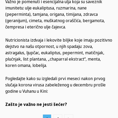
Važno je pomenuti i esencijalna ulja koja su saveznik
imunitetu: ulje eukaliptusa, ruzmarina, nane
(peperminta), tamjana, origana, timijana, zdravca
(geranijum), cimeta, muškatnog oraščića, bergamota,
čempresa i eterično ulje čajevca.
Nutricionista izdvaja i lekovite biljke koje imaju pozitivno
dejstvo na našu otpornost, u njih spadaju: zova,
astragalus, ljupčac, eukaliptus, pepermint, matičnjak,
plućnjak, list plantana, „chaparral ekstract“, menta,
koren omana, lobelija.
Pogledajte kako su izgledali prvi meseci nakon prvog
slučaja korona virusa zabeleženog u decembru prošle
godine u Vuhanu u Kini:
Zašto je važno ne jesti šećer?