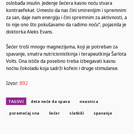
oslobađa insulin. Jedenje šećera kasno noću stvara
kontraefekat. Umesto da nas čini smirenijim i spremnim
za san, daje nam energiju i čini spremnim za aktivnosti, a
to nije ono što pokušavamo da radimo noću“, pojasnila je
doktorka Aleks Evans.
Šećer troši mnogo magnezijuma, koji je potreban za
spavanje, smatra nutricionistkinja i terapeutkinja Šarlota
Volts. Ona ističe da posebno treba izbegavati kasnu
noćnu čokoladu koja sadrži kofein i druge stimulanse.
Izvor:
B92
TAGOVI
dete neće da spava
neasnica
poremećaj sna
šećer
slatkiši
spavanje