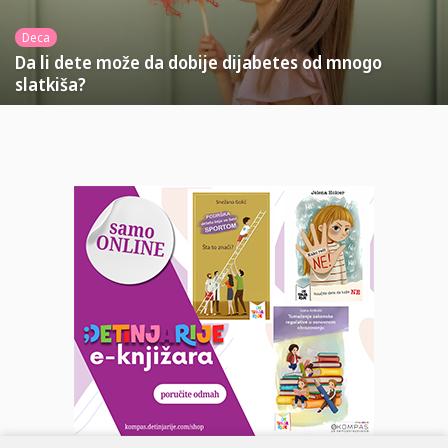
Deca
Da li dete može da dobije dijabetes od mnogo
slatkiša?