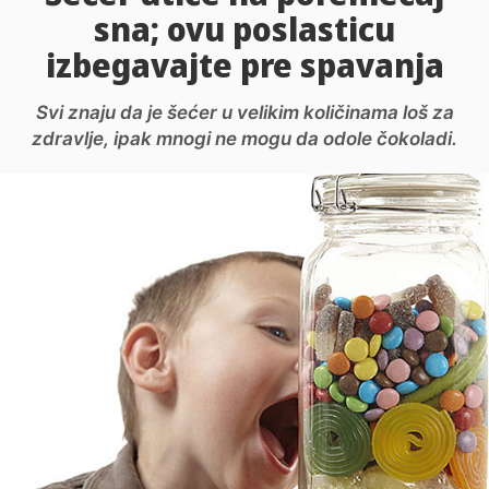
sna; ovu poslasticu
izbegavajte pre spavanja
Svi znaju da je šećer u velikim količinama loš za
zdravlje, ipak mnogi ne mogu da odole čokoladi.