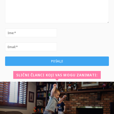
Komentar:
Ime:*
Email:*
SLIČNI ČLANCI KOJI VAS MOGU ZANIMATI: