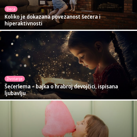
Deca
Koliko je dokazana povezanost šećera i
hiperaktivnosti
Životarije
Šećerlema – bajka o hrabroj devojčici, ispisana
ljubavlju