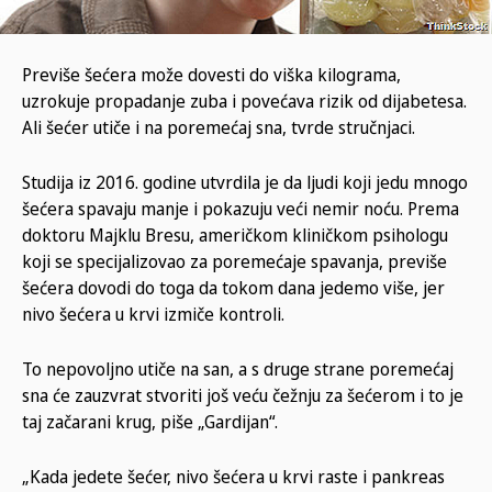
Previše šećera može dovesti do viška kilograma,
uzrokuje propadanje zuba i povećava rizik od dijabetesa.
Ali šećer utiče i na poremećaj sna, tvrde stručnjaci.
Studija iz 2016. godine utvrdila je da ljudi koji jedu mnogo
šećera spavaju manje i pokazuju veći nemir noću. Prema
doktoru Majklu Bresu, američkom kliničkom psihologu
koji se specijalizovao za poremećaje spavanja, previše
šećera dovodi do toga da tokom dana jedemo više, jer
nivo šećera u krvi izmiče kontroli.
To nepovoljno utiče na san, a s druge strane poremećaj
sna će zauzvrat stvoriti još veću čežnju za šećerom i to je
taj začarani krug, piše „Gardijan“.
„Kada jedete šećer, nivo šećera u krvi raste i pankreas