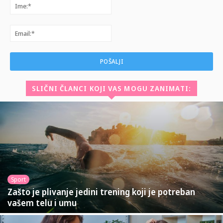
Ime:*
Email:*
SLIČNI ČLANCI KOJI VAS MOGU ZANIMATI:
Sport
Zašto je plivanje jedini trening koji je potreban
vašem telu i umu