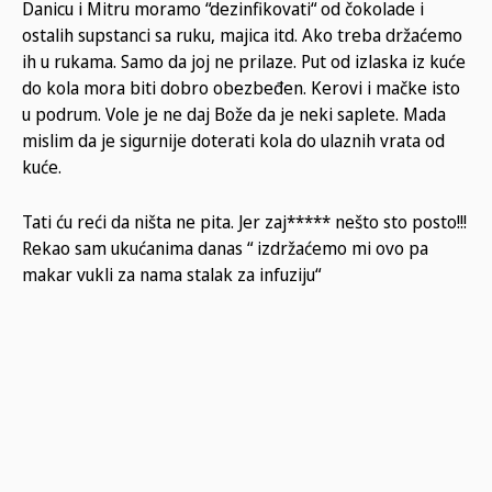
Danicu i Mitru moramo “dezinfikovati“ od čokolade i
ostalih supstanci sa ruku, majica itd. Ako treba držaćemo
ih u rukama. Samo da joj ne prilaze. Put od izlaska iz kuće
do kola mora biti dobro obezbeđen. Kerovi i mačke isto
u podrum. Vole je ne daj Bože da je neki saplete. Mada
mislim da je sigurnije doterati kola do ulaznih vrata od
kuće.
Tati ću reći da ništa ne pita. Jer zaj***** nešto sto posto!!!
Rekao sam ukućanima danas “ izdržaćemo mi ovo pa
makar vukli za nama stalak za infuziju“