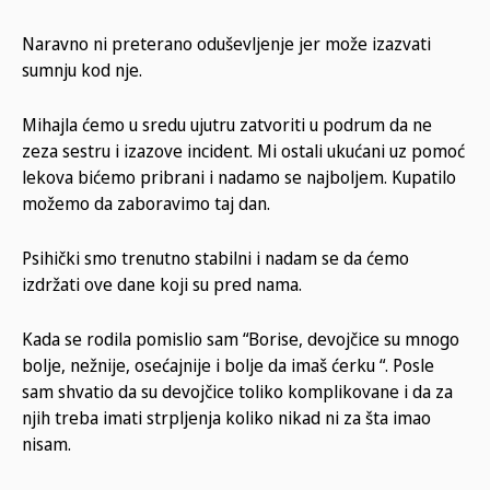
Naravno ni preterano oduševljenje jer može izazvati
sumnju kod nje.
Mihajla ćemo u sredu ujutru zatvoriti u podrum da ne
zeza sestru i izazove incident. Mi ostali ukućani uz pomoć
lekova bićemo pribrani i nadamo se najboljem. Kupatilo
možemo da zaboravimo taj dan.
Psihički smo trenutno stabilni i nadam se da ćemo
izdržati ove dane koji su pred nama.
Kada se rodila pomislio sam “Borise, devojčice su mnogo
bolje, nežnije, osećajnije i bolje da imaš ćerku “. Posle
sam shvatio da su devojčice toliko komplikovane i da za
njih treba imati strpljenja koliko nikad ni za šta imao
nisam.