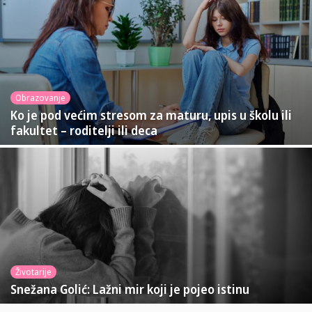
Obrazovanje
Ko je pod većim stresom za maturu, upis u školu ili
fakultet – roditelji ili deca
Životarije
Snežana Golić: Lažni mir koji je pojeo istinu