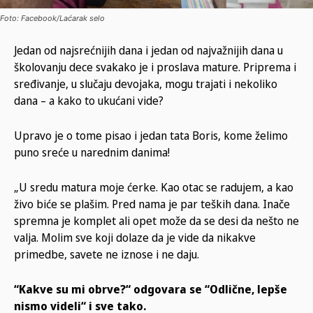
Foto: Facebook/Laćarak selo
Jedan od najsrećnijih dana i jedan od najvažnijih dana u
školovanju dece svakako je i proslava mature. Priprema i
sređivanje, u slučaju devojaka, mogu trajati i nekoliko
dana – a kako to ukućani vide?
Upravo je o tome pisao i jedan tata Boris, kome želimo
puno sreće u narednim danima!
„U sredu matura moje ćerke. Kao otac se radujem, a kao
živo biće se plašim. Pred nama je par teških dana. Inače
spremna je komplet ali opet može da se desi da nešto ne
valja. Molim sve koji dolaze da je vide da nikakve
primedbe, savete ne iznose i ne daju.
“Kakve su mi obrve?“ odgovara se “Odlične, lepše
nismo videli“ i sve tako.