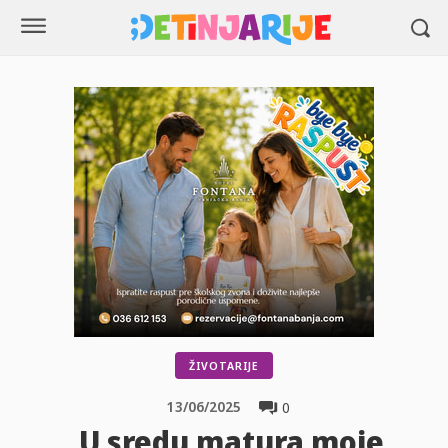
ŽIVOTARIJE
13/06/2025
0
„U sredu matura moje