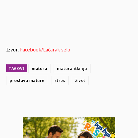
Izvor:
Facebook/Laćarak selo
TAGOVI
matura
maturantkinja
proslava mature
stres
život