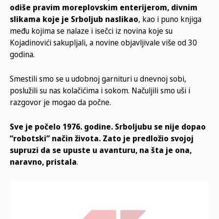
odiše pravim moreplovskim enterijerom, divnim
slikama koje je Srboljub naslikao
, kao i puno knjiga
među kojima se nalaze i isečci iz novina koje su
Kojadinovići sakupljali, a novine objavljivale više od 30
godina.
Smestili smo se u udobnoj garnituri u dnevnoj sobi,
poslužili su nas kolačićima i sokom. Načuljili smo uši i
razgovor je mogao da počne.
Sve je počelo 1976. godine. Srboljubu se nije dopao
“robotski” način života. Zato je predložio svojoj
supruzi da se upuste u avanturu, na šta je ona,
naravno, pristala
.