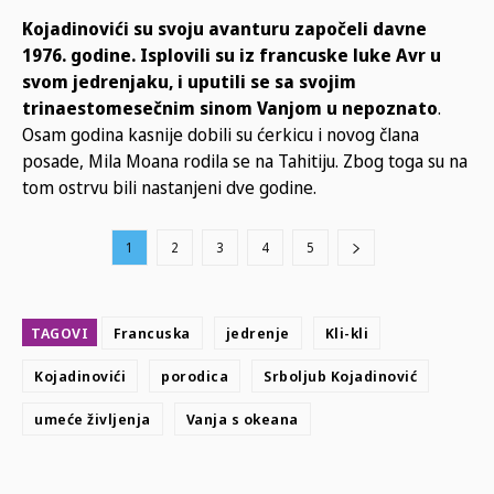
Kojadinovići su svoju avanturu započeli davne
1976. godine. Isplovili su iz francuske luke Avr u
svom jedrenjaku, i uputili se sa svojim
trinaestomesečnim sinom Vanjom u nepoznato
.
Osam godina kasnije dobili su ćerkicu i novog člana
posade, Mila Moana rodila se na Tahitiju. Zbog toga su na
tom ostrvu bili nastanjeni dve godine.
1
2
3
4
5
TAGOVI
Francuska
jedrenje
Kli-kli
Kojadinovići
porodica
Srboljub Kojadinović
umeće življenja
Vanja s okeana