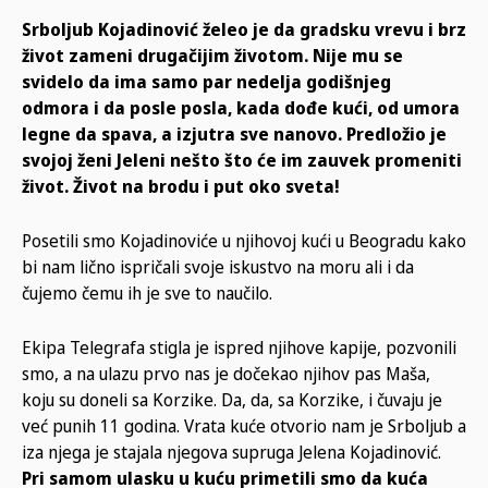
Srboljub Kojadinović želeo je da gradsku vrevu i brz
život zameni drugačijim životom. Nije mu se
svidelo da ima samo par nedelja godišnjeg
odmora i da posle posla, kada dođe kući, od umora
legne da spava, a izjutra sve nanovo. Predložio je
svojoj ženi Jeleni nešto što će im zauvek promeniti
život. Život na brodu i put oko sveta!
Posetili smo Kojadinoviće u njihovoj kući u Beogradu kako
bi nam lično ispričali svoje iskustvo na moru ali i da
čujemo čemu ih je sve to naučilo.
Ekipa Telegrafa stigla je ispred njihove kapije, pozvonili
smo, a na ulazu prvo nas je dočekao njihov pas Maša,
koju su doneli sa Korzike. Da, da, sa Korzike, i čuvaju je
već punih 11 godina. Vrata kuće otvorio nam je Srboljub a
iza njega je stajala njegova supruga Jelena Kojadinović.
Pri samom ulasku u kuću primetili smo da kuća