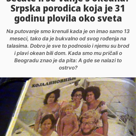
Srpska porodica koja je 31
godinu plovila oko sveta
Na putovanje smo krenuli kada je on imao samo 13
meseci, tako da je bukvalno od svog rođenja na
talasima. Dobro je sve to podnosio i njemu su brod
i plavi okean bili dom. Kada smo mu pričali o
Beogradu znao je da pita: A gde se nalazi to
ostrvo?