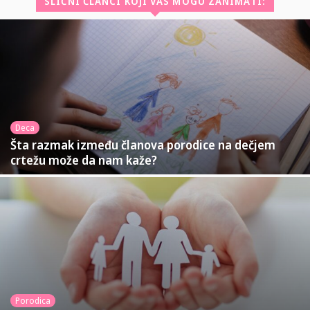
SLIČNI ČLANCI KOJI VAS MOGU ZANIMATI:
Deca
Šta razmak između članova porodice na dečjem
crtežu može da nam kaže?
Porodica