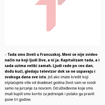
–
Tada smo živeli u Francuskoj. Meni se nije svideo
način na koji ljudi žive, a ni ja. Kapitalizam tada, a i
sada uzima veliki zamah. Ljudi rade po ceo dan,
dođu kući, gledaju televizor dok se ne uspavaju i
svakoga dana sve isto
. Još ako imate kredit koji
otplaćujete više od dvadeset godina život vam se svodi
samo na jurcanje za novcem. Od ušteđevine koje smo
imali kupili smo korito za jedrenjak i polako ga pravili
pune tri godine.