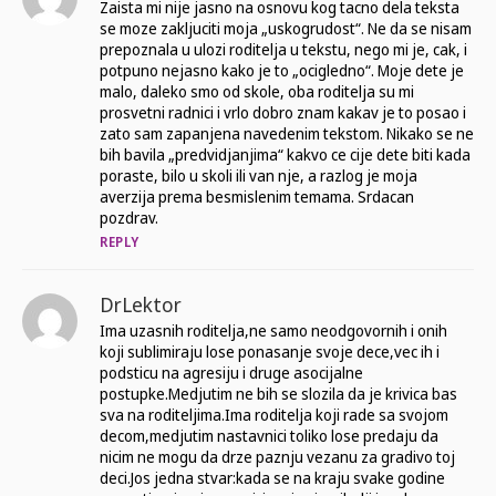
Zaista mi nije jasno na osnovu kog tacno dela teksta
se moze zakljuciti moja „uskogrudost“. Ne da se nisam
prepoznala u ulozi roditelja u tekstu, nego mi je, cak, i
potpuno nejasno kako je to „ocigledno“. Moje dete je
malo, daleko smo od skole, oba roditelja su mi
prosvetni radnici i vrlo dobro znam kakav je to posao i
zato sam zapanjena navedenim tekstom. Nikako se ne
bih bavila „predvidjanjima“ kakvo ce cije dete biti kada
poraste, bilo u skoli ili van nje, a razlog je moja
averzija prema besmislenim temama. Srdacan
pozdrav.
REPLY
DrLektor
Ima uzasnih roditelja,ne samo neodgovornih i onih
koji sublimiraju lose ponasanje svoje dece,vec ih i
podsticu na agresiju i druge asocijalne
postupke.Medjutim ne bih se slozila da je krivica bas
sva na roditeljima.Ima roditelja koji rade sa svojom
decom,medjutim nastavnici toliko lose predaju da
nicim ne mogu da drze paznju vezanu za gradivo toj
deci.Jos jedna stvar:kada se na kraju svake godine