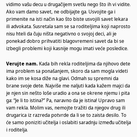
vidimo vašu decu u drugačijem svetlu nego što ih vi vidite.
Ako vam damo savet, ne odbijajte ga. Usvojite ga i
primenite na isti način kao što biste usvojili savet lekara
ili advokata. Susretala sam se sa roditeljima koji naprosto
nisu hteli da čuju ništa negativno o svojoj deci, ali je
ponekad dobro prihvatiti blagovremeni savet da bi se
izbegli problemi koji kasnije mogu imati veće posledice.
Verujte nam.
Kada bih rekla roditeljima da njihovo dete
ima problem sa ponašanjem, skoro da sam mogla videti
kako im se kosa diže na glavi. Odmah su spremni da
brane svoje dete. Najviše me naljuti kada kažem majci da
je njen sin nešto loše uradio a ona se okrene njemu i pita
ga: “Je li to istina?” Pa, naravno da je istina! Upravo sam
vam rekla. Molim vas, nemojte tražiti da njegov drug ili
drugarica iz razreda potvrde da li se to zaista desilo. To
će samo poniziti učitelja i oslabiti saradnju između učitelja
i roditelja.