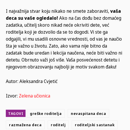
I najvažnija stvar koju nikako ne smete zaboraviti,
vaša
deca su vaše ogledalo!
Ako na čas dođu bez domaćeg
zadatka, učitelj skoro nikad neće okriviti dete, već
roditelja koji je dozvolio da se to dogodi. Vi ste ga
odgajili, vi mu usadili osnovne vrednosti, od vas je naučio
šta je važno u životu. Zato, ako vama nije bitno da
zadatak bude uredan i lekcija naučena, neće biti važno ni
detetu. Obrnuto važi još više. Vaša posvećenost detetu i
njegovom obrazovanju najbolji je motiv svakom đaku!
Autor: Aleksandra Cvjetić
Izvor:
Zelena učionica
TAGOVI
greške roditelja
nevaspitana deca
razmažena deca
roditelj
roditeljski sastanak