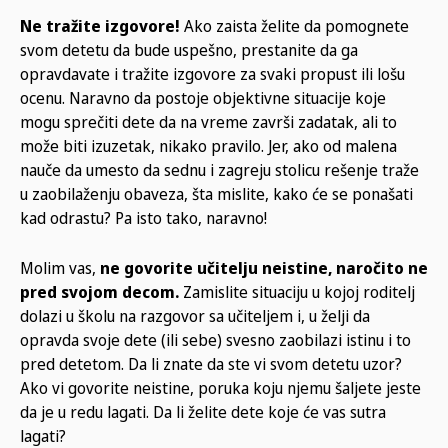
Ne tražite izgovore!
Ako zaista želite da pomognete
svom detetu da bude uspešno, prestanite da ga
opravdavate i tražite izgovore za svaki propust ili lošu
ocenu. Naravno da postoje objektivne situacije koje
mogu sprečiti dete da na vreme završi zadatak, ali to
može biti izuzetak, nikako pravilo. Jer, ako od malena
nauče da umesto da sednu i zagreju stolicu rešenje traže
u zaobilaženju obaveza, šta mislite, kako će se ponašati
kad odrastu? Pa isto tako, naravno!
Molim vas,
ne govorite učitelju neistine, naročito ne
pred svojom decom.
Zamislite situaciju u kojoj roditelj
dolazi u školu na razgovor sa učiteljem i, u želji da
opravda svoje dete (ili sebe) svesno zaobilazi istinu i to
pred detetom. Da li znate da ste vi svom detetu uzor?
Ako vi govorite neistine, poruka koju njemu šaljete jeste
da je u redu lagati. Da li želite dete koje će vas sutra
lagati?