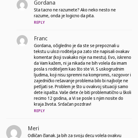
Gordana
Sta tacno ne razumete? Ako neko nesto ne
razume, onda je logicno da pita.
REPLY
Franc
Gordana, očigledno je da ste se prepoznali u
tekstu u ulozi roditelja pa zato ste napisali ovakav
komentar (koji svakako nije na mestu). Evo, iskreno
da Vam kažem, ni ja nikada ne bih volela da imam
posla s roditeljem kao što ste Vi. S uskogrudnim
ljudima, koji nisu spremni na kompromis, razgovor i
zajedničko rešavanje problema bilo bi najbolje ne
petljati se. Problem je što u ovakvoj situaciji samo
dete ispašta. Vaše dete će biti problematično u školi
recimo 12 godina, a Vi se posle s njim nosite do
kraja života. Srdačan pozdrav!
REPLY
Meri
Odličan članak. Ja bih za svoju decu volela ovakvu