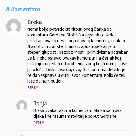
8 Komentara
Breka
Nema bolje potvrde istinitosti ovog članka od
komentara Gordane Stošić (sa fejsbuka). Kada
pročitam ovako nešto poput ovog komentra, i nakon
što doživim transfer blama, zapitam se koji je to
stepen gluposti, bezobzirnosti i primitivizma potreban
da bi neko ostavio ovakav komentar na članak koji
ukazuje na jedan od problema zbog kojih nam je loše.
Jako loše. Toliko loše da, evo, Gordana ima dete koje
će da vaspitava u duhu svog komentara. Kolio če tek
loše da nam bude!
REPLY
Tanja
Breka svaka cast na komentaru.Majka sam dva
djaka i ne razumem roditelje poput Gordane.
REPLY