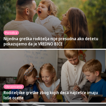
Porodica
Nijedna greška roditelja nije presudna ako detetu
pokazujemo da je VREDNO BIĆE
Obrazovanje
Roditeljske greške zbog kojih deca najčešće imaju
loše ocene