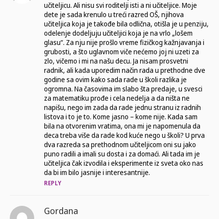
učiteljicu. Ali nisu svi roditelji isti a ni učiteljice. Moje
dete je sada krenulo u treći razred OŠ, njihova
učiteljica koja je takođe bila odlična, otišla je u penziju,
odelenje dodeljuju učiteljici koja je na vrlo „lošem
glasu“. Za nju nije prošlo vreme fizičkog kažnjavanja i
grubosti, a što uglavnom viče nećemo joj ni uzeti za
zlo, vičemo i mi na našu decu. Ja nisam prosvetni
radnik, ali kada uporedim način rada u prethodne dve
godine sa ovim kako sada rade u školi razlika je
ogromna. Na časovima im slabo šta predaje, u svesci
za matematiku prođe i cela nedelja a da ništa ne
napišu, nego im zada da rade jednu stranu iz radnih
listova i to je to. Kome jasno – kome nije. Kada sam
bila na otvorenim vratima, ona mi je napomenula da
deca treba više da rade kod kuće nego u školi? U prva
dva razreda sa prethodnom učiteljicom oni su jako
puno radili a imali su dosta i za domaći. Ali tada im je
učiteljica čak izvodila i eksperimente iz sveta oko nas
da bi im bilo jasnije i interesantnije.
REPLY
Gordana