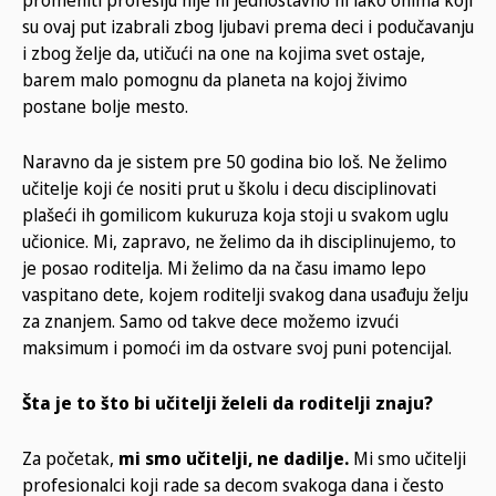
su ovaj put izabrali zbog ljubavi prema deci i podučavanju
i zbog želje da, utičući na one na kojima svet ostaje,
barem malo pomognu da planeta na kojoj živimo
postane bolje mesto.
Naravno da je sistem pre 50 godina bio loš. Ne želimo
učitelje koji će nositi prut u školu i decu disciplinovati
plašeći ih gomilicom kukuruza koja stoji u svakom uglu
učionice. Mi, zapravo, ne želimo da ih disciplinujemo, to
je posao roditelja. Mi želimo da na času imamo lepo
vaspitano dete, kojem roditelji svakog dana usađuju želju
za znanjem. Samo od takve dece možemo izvući
maksimum i pomoći im da ostvare svoj puni potencijal.
Šta je to što bi učitelji želeli da roditelji znaju?
Za početak,
mi smo učitelji, ne dadilje.
Mi smo učitelji
profesionalci koji rade sa decom svakoga dana i često