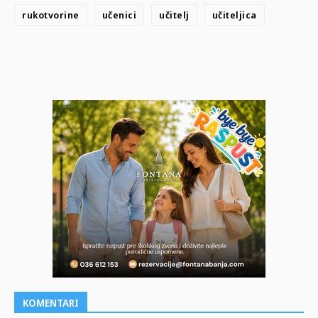
rukotvorine
učenici
učitelj
učiteljica
KOMENTARI