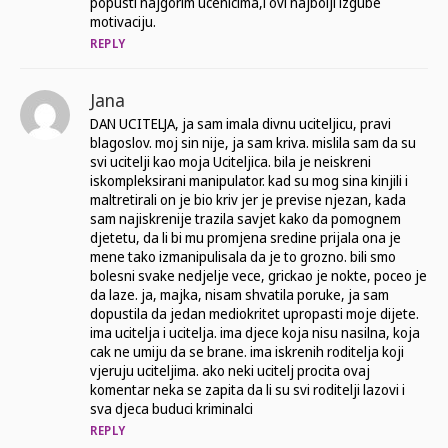
popusti najgorim ucenicima,i ovi najbolji izgube
motivaciju.
REPLY
Jana
DAN UCITELJA, ja sam imala divnu uciteljicu, pravi
blagoslov. moj sin nije, ja sam kriva. mislila sam da su
svi ucitelji kao moja Uciteljica. bila je neiskreni
iskompleksirani manipulator. kad su mog sina kinjili i
maltretirali on je bio kriv jer je previse njezan, kada
sam najiskrenije trazila savjet kako da pomognem
djetetu, da li bi mu promjena sredine prijala ona je
mene tako izmanipulisala da je to grozno. bili smo
bolesni svake nedjelje vece, grickao je nokte, poceo je
da laze. ja, majka, nisam shvatila poruke, ja sam
dopustila da jedan mediokritet upropasti moje dijete.
ima ucitelja i ucitelja. ima djece koja nisu nasilna, koja
cak ne umiju da se brane. ima iskrenih roditelja koji
vjeruju uciteljima. ako neki ucitelj procita ovaj
komentar neka se zapita da li su svi roditelji lazovi i
sva djeca buduci kriminalci
REPLY