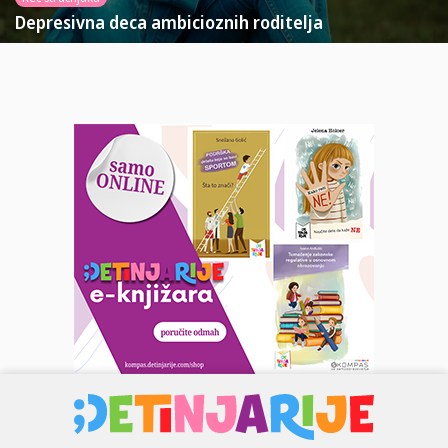
Depresivna deca ambicioznih roditelja