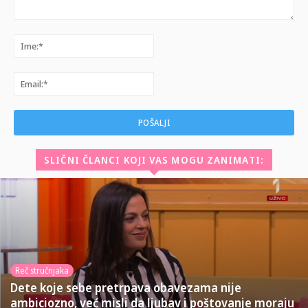
Komentar:
Ime:*
Email:*
SLIČNI ČLANCI KOJI VAS MOGU ZANIMATI:
Reč stručnjaka
Dete koje sebe pretrpava obavezama nije
ambiciozno, već misli da ljubav i poštovanje moraju