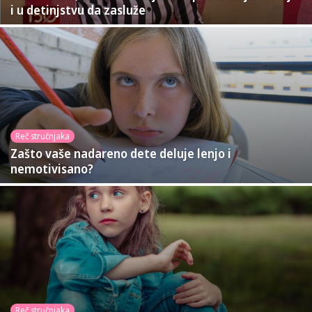
i u detinjstvu da zasluže
Reč stručnjaka
Zašto vaše nadareno dete deluje lenjo i
nemotivisano?
Reč stručnjaka