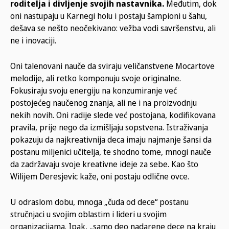
roditelja i divljenje svojih nastavnika.
Međutim, dok
oni nastupaju u Karnegi holu i postaju šampioni u šahu,
dešava se nešto neočekivano: vežba vodi savršenstvu, ali
ne i inovaciji.
Oni talenovani nauče da sviraju veličanstvene Mocartove
melodije, ali retko komponuju svoje originalne.
Fokusiraju svoju energiju na konzumiranje već
postojećeg naučenog znanja, ali ne i na proizvodnju
nekih novih. Oni radije slede već postojana, kodifikovana
pravila, prije nego da izmišljaju sopstvena. Istraživanja
pokazuju da najkreativnija deca imaju najmanje šansi da
postanu miljenici učitelja, te shodno tome, mnogi nauče
da zadržavaju svoje kreativne ideje za sebe. Kao što
Wilijem Deresjevic kaže, oni postaju odlične ovce.
U odraslom dobu, mnoga „čuda od dece“ postanu
stručnjaci u svojim oblastim i lideri u svojim
organizacijama. Ipak, „samo deo nadarene dece na kraju