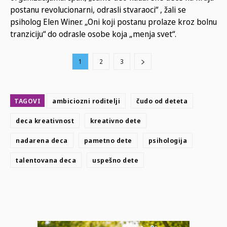
postanu revolucionarni, odrasli stvaraoci“ , žali se
psiholog Elen Winer. „Oni koji postanu prolaze kroz bolnu
tranziciju“ do odrasle osobe koja „menja svet“.
1
2
3
TAGOVI
ambiciozni roditelji
čudo od deteta
deca kreativnost
kreativno dete
nadarena deca
pametno dete
psihologija
talentovana deca
uspešno dete