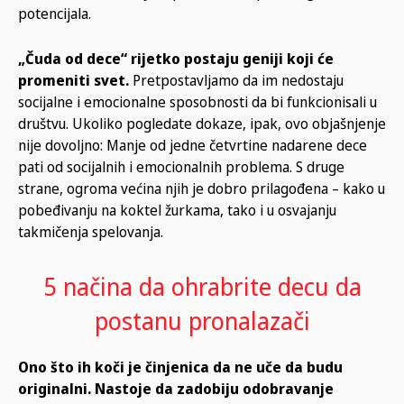
potencijala.
„Čuda od dece“ rijetko postaju geniji koji će
promeniti svet.
Pretpostavljamo da im nedostaju
socijalne i emocionalne sposobnosti da bi funkcionisali u
društvu. Ukoliko pogledate dokaze, ipak, ovo objašnjenje
nije dovoljno: Manje od jedne četvrtine nadarene dece
pati od socijalnih i emocionalnih problema. S druge
strane, ogroma većina njih je dobro prilagođena – kako u
pobeđivanju na koktel žurkama, tako i u osvajanju
takmičenja spelovanja.
5 načina da ohrabrite decu da
postanu pronalazači
Ono što ih koči je činjenica da ne uče da budu
originalni. Nastoje da zadobiju odobravanje