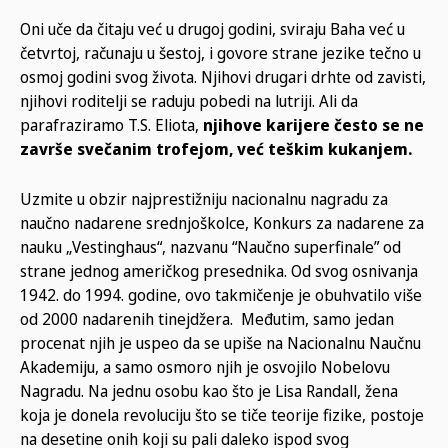
Oni uče da čitaju već u drugoj godini, sviraju Baha već u
četvrtoj, računaju u šestoj, i govore strane jezike tečno u
osmoj godini svog života. Njihovi drugari drhte od zavisti,
njihovi roditelji se raduju pobedi na lutriji. Ali da
parafraziramo T.S. Eliota,
njihove karijere često se ne
završe svečanim trofejom, već teškim kukanjem.
Uzmite u obzir najprestižniju nacionalnu nagradu za
naučno nadarene srednjoškolce, Konkurs za nadarene za
nauku „Vestinghaus“, nazvanu “Naučno superfinale” od
strane jednog američkog presednika. Od svog osnivanja
1942. do 1994. godine, ovo takmičenje je obuhvatilo više
od 2000 nadarenih tinejdžera. Međutim, samo jedan
procenat njih je uspeo da se upiše na Nacionalnu Naučnu
Akademiju, a samo osmoro njih je osvojilo Nobelovu
Nagradu. Na jednu osobu kao što je Lisa Randall, žena
koja je donela revoluciju što se tiče teorije fizike, postoje
na desetine onih koji su pali daleko ispod svog